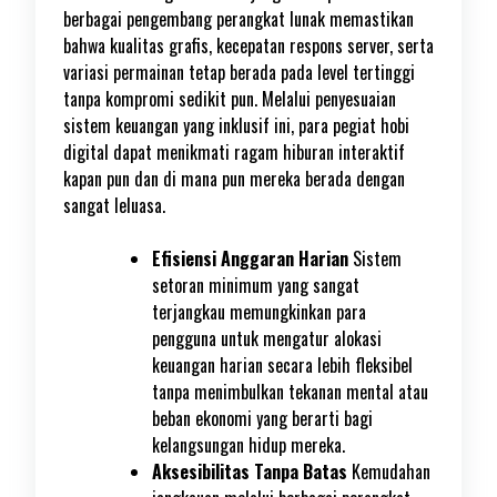
berbagai pengembang perangkat lunak memastikan
bahwa kualitas grafis, kecepatan respons server, serta
variasi permainan tetap berada pada level tertinggi
tanpa kompromi sedikit pun. Melalui penyesuaian
sistem keuangan yang inklusif ini, para pegiat hobi
digital dapat menikmati ragam hiburan interaktif
kapan pun dan di mana pun mereka berada dengan
sangat leluasa.
Efisiensi Anggaran Harian
Sistem
setoran minimum yang sangat
terjangkau memungkinkan para
pengguna untuk mengatur alokasi
keuangan harian secara lebih fleksibel
tanpa menimbulkan tekanan mental atau
beban ekonomi yang berarti bagi
kelangsungan hidup mereka.
Aksesibilitas Tanpa Batas
Kemudahan