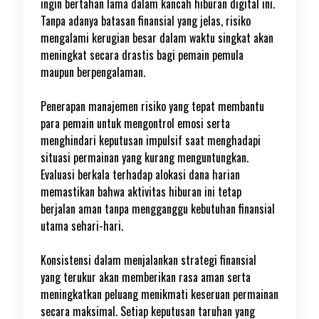
ingin bertahan lama dalam kancah hiburan digital ini.
Tanpa adanya batasan finansial yang jelas, risiko
mengalami kerugian besar dalam waktu singkat akan
meningkat secara drastis bagi pemain pemula
maupun berpengalaman.
Penerapan manajemen risiko yang tepat membantu
para pemain untuk mengontrol emosi serta
menghindari keputusan impulsif saat menghadapi
situasi permainan yang kurang menguntungkan.
Evaluasi berkala terhadap alokasi dana harian
memastikan bahwa aktivitas hiburan ini tetap
berjalan aman tanpa mengganggu kebutuhan finansial
utama sehari-hari.
Konsistensi dalam menjalankan strategi finansial
yang terukur akan memberikan rasa aman serta
meningkatkan peluang menikmati keseruan permainan
secara maksimal. Setiap keputusan taruhan yang