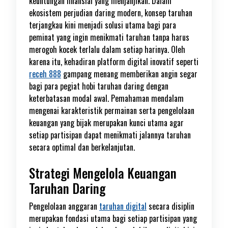
keuntungan finansial yang menjanjikan. Dalam
ekosistem perjudian daring modern, konsep taruhan
terjangkau kini menjadi solusi utama bagi para
peminat yang ingin menikmati taruhan tanpa harus
merogoh kocek terlalu dalam setiap harinya. Oleh
karena itu, kehadiran platform digital inovatif seperti
receh 888
gampang menang memberikan angin segar
bagi para pegiat hobi taruhan daring dengan
keterbatasan modal awal. Pemahaman mendalam
mengenai karakteristik permainan serta pengelolaan
keuangan yang bijak merupakan kunci utama agar
setiap partisipan dapat menikmati jalannya taruhan
secara optimal dan berkelanjutan.
Strategi Mengelola Keuangan
Taruhan Daring
Pengelolaan anggaran
taruhan digital
secara disiplin
merupakan fondasi utama bagi setiap partisipan yang