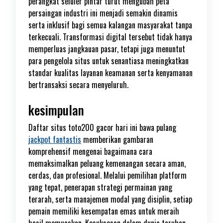
perangkat seluler pintar turut mengubah peta
persaingan industri ini menjadi semakin dinamis
serta inklusif bagi semua kalangan masyarakat tanpa
terkecuali. Transformasi digital tersebut tidak hanya
memperluas jangkauan pasar, tetapi juga menuntut
para pengelola situs untuk senantiasa meningkatkan
standar kualitas layanan keamanan serta kenyamanan
bertransaksi secara menyeluruh.
kesimpulan
Daftar situs toto200 gacor hari ini bawa pulang
jackpot fantastis
memberikan gambaran
komprehensif mengenai bagaimana cara
memaksimalkan peluang kemenangan secara aman,
cerdas, dan profesional. Melalui pemilihan platform
yang tepat, penerapan strategi permainan yang
terarah, serta manajemen modal yang disiplin, setiap
pemain memiliki kesempatan emas untuk meraih