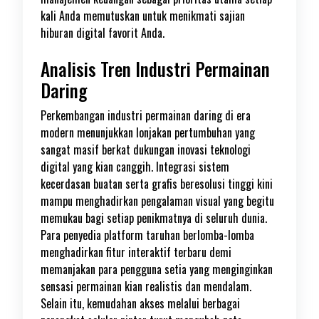
kali Anda memutuskan untuk menikmati sajian
hiburan digital favorit Anda.
Analisis Tren Industri Permainan
Daring
Perkembangan industri permainan daring di era
modern menunjukkan lonjakan pertumbuhan yang
sangat masif berkat dukungan inovasi teknologi
digital yang kian canggih. Integrasi sistem
kecerdasan buatan serta grafis beresolusi tinggi kini
mampu menghadirkan pengalaman visual yang begitu
memukau bagi setiap penikmatnya di seluruh dunia.
Para penyedia platform taruhan berlomba-lomba
menghadirkan fitur interaktif terbaru demi
memanjakan para pengguna setia yang menginginkan
sensasi permainan kian realistis dan mendalam.
Selain itu, kemudahan akses melalui berbagai