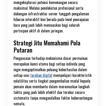
mengeksplorasi potensi kemenangan secara
maksimal. Melalui pendekatan profesional serta
dukungan infrastruktur server tangguh pengalaman
hiburan interaktif kini berada pada level pencapaian
baru yang jauh lebih memuaskan bagi seluruh
partisipan aktif di dalam jaringan.
Strategi Jitu Memahami Pola
Putaran
Penguasaan terhadap mekanisme dasar permainan
merupakan kunci utama bagi setiap individu yang
ingin mengoptimalkan peluang keberhasilan dalam
setiap sesi
taruhan digital
mempelajari karakteristik
volatilitas serta tingkat pengembalian modal kepada
pemain akan membantu dalam merumuskan langkah
taktis yang jauh lebih efektif dan terukur secara
sistematis tanpa mengandalkan faktor keberuntungan
semata.