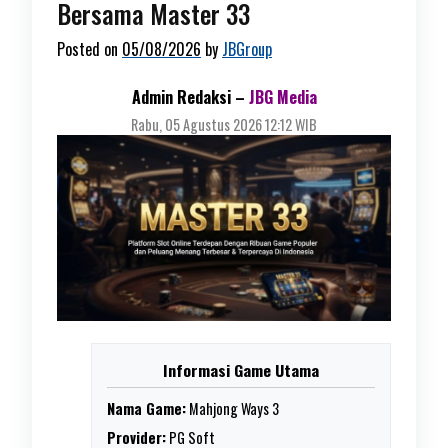
Bersama Master 33
Posted on
05/08/2026
by
JBGroup
Admin Redaksi –
JBG Media
Rabu, 05 Agustus 2026 12:12 WIB
Informasi Game Utama
Nama Game:
Mahjong Ways 3
Provider:
PG Soft