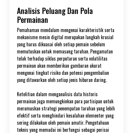
Analisis Peluang Dan Pola
Permainan
Pemahaman mendalam mengenai karakteristik serta
mekanisme mesin digital merupakan langkah krusial
yang harus dikuasai oleh setiap pemain sebelum
memutuskan untuk memasang taruhan. Pengamatan
telak terhadap siklus perputaran serta volatilitas
permainan akan memberikan gambaran akurat
mengenai tingkat risiko dan potensi pengembalian
yang ditawarkan oleh setiap jenis hiburan daring.
Ketelitian dalam menganalisis data historis
permainan juga memungkinkan para partisipan untuk
merumuskan strategi penempatan taruhan yang lebih
efektif serta menghindari kesalahan elementer yang
sering dilakukan oleh pemain amatir. Pengetahuan
teknis yang memadai ini berfungsi sebagai perisai