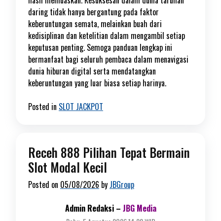
hasil memuaskan. Kesuksesan dalam dunia taruhan
daring tidak hanya bergantung pada faktor
keberuntungan semata, melainkan buah dari
kedisiplinan dan ketelitian dalam mengambil setiap
keputusan penting. Semoga panduan lengkap ini
bermanfaat bagi seluruh pembaca dalam menavigasi
dunia hiburan digital serta mendatangkan
keberuntungan yang luar biasa setiap harinya.
Posted in
SLOT JACKPOT
Receh 888 Pilihan Tepat Bermain
Slot Modal Kecil
Posted on
05/08/2026
by
JBGroup
Admin Redaksi –
JBG Media