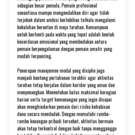
sebagian besar pemula. Pemain profesional
senantiasa mampu mengendalikan diri agar tidak
terjebak dalam ambisi berlebihan tatkala mengalami
kekalahan beruntun di meja taruhan. Kemampuan
untuk berhenti pada waktu yang tepat adalah bentuk
kecerdasan emosional yang membedakan antara
pemain berpengalaman dengan pemain amatir yang
mudah terpancing.
Penerapan manajemen modal yang disiplin juga
menjadi benteng pertahanan terakhir agar aktivitas
taruhan tetap berjalan dalam koridor yang aman dan
menyenangkan. Menentukan batas maksimal kerugian
harian serta target kemenangan yang ingin dicapai
akan menghindarkan pemain dari risiko kehabisan
dana secara mendadak. Dengan mematuhi rambu-
rambu keuangan pribadi tersebut, aktivitas bermain
akan tetap terkontrol dengan baik tanpa mengganggu