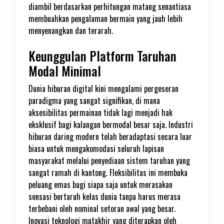
diambil berdasarkan perhitungan matang senantiasa
membuahkan pengalaman bermain yang jauh lebih
menyenangkan dan terarah.
Keunggulan Platform Taruhan
Modal Minimal
Dunia hiburan digital kini mengalami pergeseran
paradigma yang sangat signifikan, di mana
aksesibilitas permainan tidak lagi menjadi hak
eksklusif bagi kalangan bermodal besar saja. Industri
hiburan daring modern telah beradaptasi secara luar
biasa untuk mengakomodasi seluruh lapisan
masyarakat melalui penyediaan sistem taruhan yang
sangat ramah di kantong. Fleksibilitas ini membuka
peluang emas bagi siapa saja untuk merasakan
sensasi bertaruh kelas dunia tanpa harus merasa
terbebani oleh nominal setoran awal yang besar.
Inovasi teknologi mutakhir yang diterapkan oleh