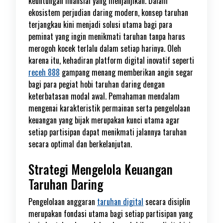
keuntungan finansial yang menjanjikan. Dalam
ekosistem perjudian daring modern, konsep taruhan
terjangkau kini menjadi solusi utama bagi para
peminat yang ingin menikmati taruhan tanpa harus
merogoh kocek terlalu dalam setiap harinya. Oleh
karena itu, kehadiran platform digital inovatif seperti
receh 888
gampang menang memberikan angin segar
bagi para pegiat hobi taruhan daring dengan
keterbatasan modal awal. Pemahaman mendalam
mengenai karakteristik permainan serta pengelolaan
keuangan yang bijak merupakan kunci utama agar
setiap partisipan dapat menikmati jalannya taruhan
secara optimal dan berkelanjutan.
Strategi Mengelola Keuangan
Taruhan Daring
Pengelolaan anggaran
taruhan digital
secara disiplin
merupakan fondasi utama bagi setiap partisipan yang