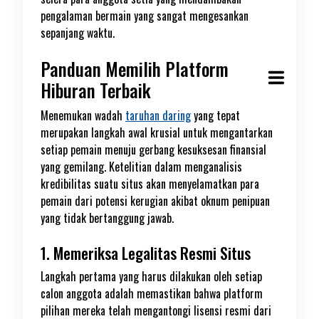
pengalaman bermain yang sangat mengesankan
sepanjang waktu.
Panduan Memilih Platform
Hiburan Terbaik
Menemukan wadah
taruhan daring
yang tepat
merupakan langkah awal krusial untuk mengantarkan
setiap pemain menuju gerbang kesuksesan finansial
yang gemilang. Ketelitian dalam menganalisis
kredibilitas suatu situs akan menyelamatkan para
pemain dari potensi kerugian akibat oknum penipuan
yang tidak bertanggung jawab.
1. Memeriksa Legalitas Resmi Situs
Langkah pertama yang harus dilakukan oleh setiap
calon anggota adalah memastikan bahwa platform
pilihan mereka telah mengantongi lisensi resmi dari