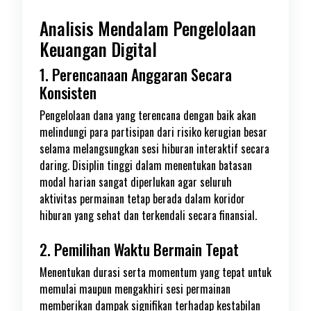
Analisis Mendalam Pengelolaan
Keuangan Digital
1. Perencanaan Anggaran Secara
Konsisten
Pengelolaan dana yang terencana dengan baik akan
melindungi para partisipan dari risiko kerugian besar
selama melangsungkan sesi hiburan interaktif secara
daring. Disiplin tinggi dalam menentukan batasan
modal harian sangat diperlukan agar seluruh
aktivitas permainan tetap berada dalam koridor
hiburan yang sehat dan terkendali secara finansial.
2. Pemilihan Waktu Bermain Tepat
Menentukan durasi serta momentum yang tepat untuk
memulai maupun mengakhiri sesi permainan
memberikan dampak signifikan terhadap kestabilan