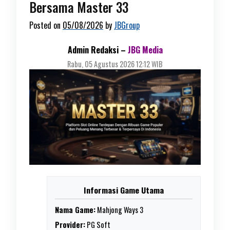
Bersama Master 33
Posted on
05/08/2026
by
JBGroup
Admin Redaksi –
JBG Media
Rabu, 05 Agustus 2026 12:12 WIB
Informasi Game Utama
Nama Game:
Mahjong Ways 3
Provider:
PG Soft