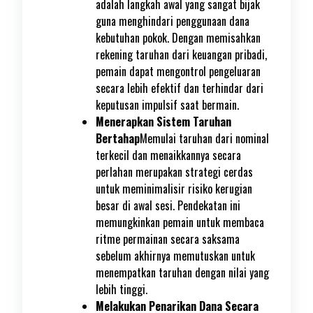
adalah langkah awal yang sangat bijak
guna menghindari penggunaan dana
kebutuhan pokok. Dengan memisahkan
rekening taruhan dari keuangan pribadi,
pemain dapat mengontrol pengeluaran
secara lebih efektif dan terhindar dari
keputusan impulsif saat bermain.
Menerapkan Sistem Taruhan
Bertahap
Memulai taruhan dari nominal
terkecil dan menaikkannya secara
perlahan merupakan strategi cerdas
untuk meminimalisir risiko kerugian
besar di awal sesi. Pendekatan ini
memungkinkan pemain untuk membaca
ritme permainan secara saksama
sebelum akhirnya memutuskan untuk
menempatkan taruhan dengan nilai yang
lebih tinggi.
Melakukan Penarikan Dana Secara