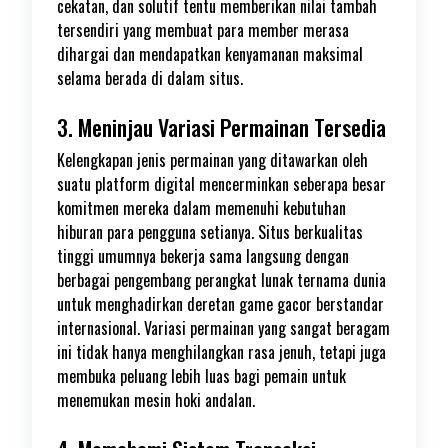
cekatan, dan solutif tentu memberikan nilai tambah
tersendiri yang membuat para member merasa
dihargai dan mendapatkan kenyamanan maksimal
selama berada di dalam situs.
3. Meninjau Variasi Permainan Tersedia
Kelengkapan jenis permainan yang ditawarkan oleh
suatu platform digital mencerminkan seberapa besar
komitmen mereka dalam memenuhi kebutuhan
hiburan para pengguna setianya. Situs berkualitas
tinggi umumnya bekerja sama langsung dengan
berbagai pengembang perangkat lunak ternama dunia
untuk menghadirkan deretan game gacor berstandar
internasional. Variasi permainan yang sangat beragam
ini tidak hanya menghilangkan rasa jenuh, tetapi juga
membuka peluang lebih luas bagi pemain untuk
menemukan mesin hoki andalan.