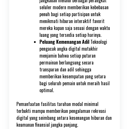
jangkauan melalui berbagai perangkat
seluler modern memberikan kebebasan
penuh bagi setiap partisipan untuk
menikmati hiburan interaktif favorit
mereka kapan saja sesuai dengan waktu
luang yang tersedia setiap harinya.
Peluang Kemenangan Adil
Teknologi
pengacak angka digital mutakhir
menjamin bahwa setiap putaran
permainan berlangsung secara
transparan dan adil sehingga
memberikan kesempatan yang setara
bagi seluruh pemain untuk meraih hasil
optimal.
Pemanfaatan fasilitas taruhan modal minimal
terbukti mampu memberikan pengalaman rekreasi
digital yang seimbang antara kesenangan hiburan dan
keamanan finansial jangka panjang.