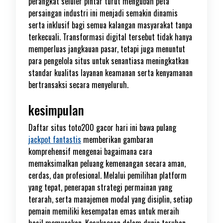
perangkat seluler pintar turut mengubah peta
persaingan industri ini menjadi semakin dinamis
serta inklusif bagi semua kalangan masyarakat tanpa
terkecuali. Transformasi digital tersebut tidak hanya
memperluas jangkauan pasar, tetapi juga menuntut
para pengelola situs untuk senantiasa meningkatkan
standar kualitas layanan keamanan serta kenyamanan
bertransaksi secara menyeluruh.
kesimpulan
Daftar situs toto200 gacor hari ini bawa pulang
jackpot fantastis
memberikan gambaran
komprehensif mengenai bagaimana cara
memaksimalkan peluang kemenangan secara aman,
cerdas, dan profesional. Melalui pemilihan platform
yang tepat, penerapan strategi permainan yang
terarah, serta manajemen modal yang disiplin, setiap
pemain memiliki kesempatan emas untuk meraih