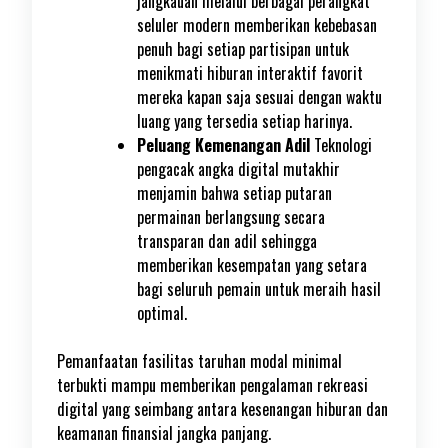
jangkauan melalui berbagai perangkat
seluler modern memberikan kebebasan
penuh bagi setiap partisipan untuk
menikmati hiburan interaktif favorit
mereka kapan saja sesuai dengan waktu
luang yang tersedia setiap harinya.
Peluang Kemenangan Adil
Teknologi
pengacak angka digital mutakhir
menjamin bahwa setiap putaran
permainan berlangsung secara
transparan dan adil sehingga
memberikan kesempatan yang setara
bagi seluruh pemain untuk meraih hasil
optimal.
Pemanfaatan fasilitas taruhan modal minimal
terbukti mampu memberikan pengalaman rekreasi
digital yang seimbang antara kesenangan hiburan dan
keamanan finansial jangka panjang.