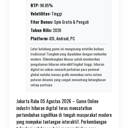
RTP:
96.85%
Volatilitas:
Tinggi
Fitur Bonus:
Spin Gratis & Pengali
Tahun Rilis:
2026
Platform:
iOS, Android, PC
Latar belakang game ini mengusung estetika budaya
tradisional Tiongkok yang dipadukan dengan mekanika
modern. Dikembangkan khusus untuk memberikan
pengalaman hiburan interaktif tingkat tinggi, hiburan
digital ini sukses menarik perhatian para peminat
global melalui inovasi grafis memukau serta sistem
putaran dinamis yang sangat menantang ketangkasan
setiap partisipa
Jakarta Rabu 05 Agustus 2026 – Game Online
industri hiburan digital terus mencatatkan
pertumbuhan signifikan di tengah masyarakat modern
yang menyukai tantangan interaktif. Perkembangan