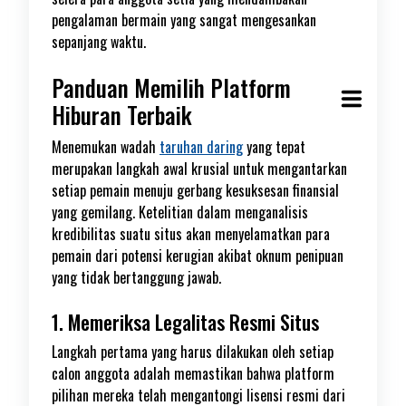
pengalaman bermain yang sangat mengesankan
sepanjang waktu.
Panduan Memilih Platform
Hiburan Terbaik
Menemukan wadah
taruhan daring
yang tepat
merupakan langkah awal krusial untuk mengantarkan
setiap pemain menuju gerbang kesuksesan finansial
yang gemilang. Ketelitian dalam menganalisis
kredibilitas suatu situs akan menyelamatkan para
pemain dari potensi kerugian akibat oknum penipuan
yang tidak bertanggung jawab.
1. Memeriksa Legalitas Resmi Situs
Langkah pertama yang harus dilakukan oleh setiap
calon anggota adalah memastikan bahwa platform
pilihan mereka telah mengantongi lisensi resmi dari