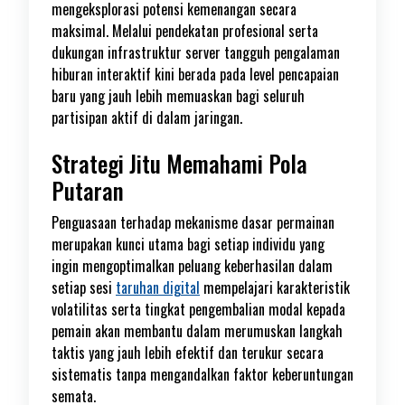
mengeksplorasi potensi kemenangan secara
maksimal. Melalui pendekatan profesional serta
dukungan infrastruktur server tangguh pengalaman
hiburan interaktif kini berada pada level pencapaian
baru yang jauh lebih memuaskan bagi seluruh
partisipan aktif di dalam jaringan.
Strategi Jitu Memahami Pola
Putaran
Penguasaan terhadap mekanisme dasar permainan
merupakan kunci utama bagi setiap individu yang
ingin mengoptimalkan peluang keberhasilan dalam
setiap sesi
taruhan digital
mempelajari karakteristik
volatilitas serta tingkat pengembalian modal kepada
pemain akan membantu dalam merumuskan langkah
taktis yang jauh lebih efektif dan terukur secara
sistematis tanpa mengandalkan faktor keberuntungan
semata.