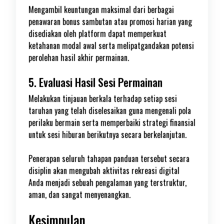
Mengambil keuntungan maksimal dari berbagai
penawaran bonus sambutan atau promosi harian yang
disediakan oleh platform dapat memperkuat
ketahanan modal awal serta melipatgandakan potensi
perolehan hasil akhir permainan.
5. Evaluasi Hasil Sesi Permainan
Melakukan tinjauan berkala terhadap setiap sesi
taruhan yang telah diselesaikan guna mengenali pola
perilaku bermain serta memperbaiki strategi finansial
untuk sesi hiburan berikutnya secara berkelanjutan.
Penerapan seluruh tahapan panduan tersebut secara
disiplin akan mengubah aktivitas rekreasi digital
Anda menjadi sebuah pengalaman yang terstruktur,
aman, dan sangat menyenangkan.
Kesimpulan