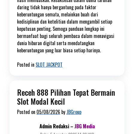
hasil memuaskan. Kesuksesan dalam dunia taruhan
daring tidak hanya bergantung pada faktor
keberuntungan semata, melainkan buah dari
kedisiplinan dan ketelitian dalam mengambil setiap
keputusan penting. Semoga panduan lengkap ini
bermanfaat bagi seluruh pembaca dalam menavigasi
dunia hiburan digital serta mendatangkan
keberuntungan yang luar biasa setiap harinya.
Posted in
SLOT JACKPOT
Receh 888 Pilihan Tepat Bermain
Slot Modal Kecil
Posted on
05/08/2026
by
JBGroup
Admin Redaksi –
JBG Media