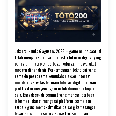
Jakarta, kamis 6 agustus 2026 – game online saat ini
telah menjadi salah satu industri hiburan digital yang
paling diminati oleh berbagai kalangan masyarakat
modern di tanah air. Perkembangan teknologi yang
semakin pesat serta kemudahan akses internet
membuat aktivitas bermain hiburan digital ini kian
praktis dan menyenangkan untuk dimainkan kapan
saja. Banyak sekali peminat yang mencari berbagai
informasi akurat mengenai platform permainan
terbaik guna memaksimalkan peluang kemenangan
besar setiap hari secara konsisten. Kehadiran