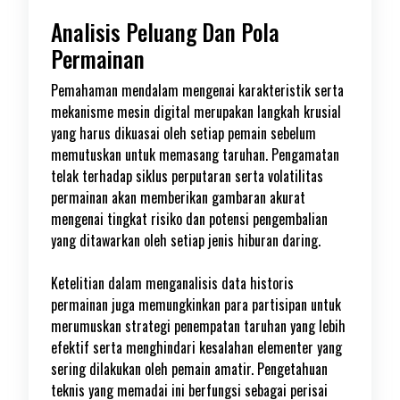
Analisis Peluang Dan Pola
Permainan
Pemahaman mendalam mengenai karakteristik serta
mekanisme mesin digital merupakan langkah krusial
yang harus dikuasai oleh setiap pemain sebelum
memutuskan untuk memasang taruhan. Pengamatan
telak terhadap siklus perputaran serta volatilitas
permainan akan memberikan gambaran akurat
mengenai tingkat risiko dan potensi pengembalian
yang ditawarkan oleh setiap jenis hiburan daring.
Ketelitian dalam menganalisis data historis
permainan juga memungkinkan para partisipan untuk
merumuskan strategi penempatan taruhan yang lebih
efektif serta menghindari kesalahan elementer yang
sering dilakukan oleh pemain amatir. Pengetahuan
teknis yang memadai ini berfungsi sebagai perisai