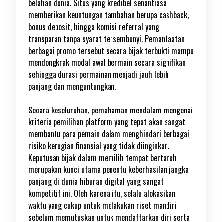
belahan dunia. Situs yang kredibel senantiasa
memberikan keuntungan tambahan berupa cashback,
bonus deposit, hingga komisi referral yang
transparan tanpa syarat tersembunyi. Pemanfaatan
berbagai promo tersebut secara bijak terbukti mampu
mendongkrak modal awal bermain secara signifikan
sehingga durasi permainan menjadi jauh lebih
panjang dan menguntungkan.
Secara keseluruhan, pemahaman mendalam mengenai
kriteria pemilihan platform yang tepat akan sangat
membantu para pemain dalam menghindari berbagai
risiko kerugian finansial yang tidak diinginkan.
Keputusan bijak dalam memilih tempat bertaruh
merupakan kunci utama penentu keberhasilan jangka
panjang di dunia hiburan digital yang sangat
kompetitif ini. Oleh karena itu, selalu alokasikan
waktu yang cukup untuk melakukan riset mandiri
sebelum memutuskan untuk mendaftarkan diri serta