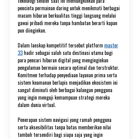
teknologi seluler saat ini memungkinkan para
pencinta permainan daring untuk menikmati berbagai
macam hiburan berkualitas tinggi langsung melalui
gawai pribadi mereka tanpa hambatan berarti kapan
pun diinginkan.
Dalam lanskap kompetitif tersebut platform
master
33
hadir sebagai salah satu destinasi utama bagi
para pencari hiburan digital yang menginginkan
pengalaman bermain secara optimal dan terstruktur.
Komitmen terhadap penyediaan layanan prima serta
sistem keamanan berlapis menjadikan ekosistem ini
sangat diminati oleh berbagai kalangan pengguna
yang ingin menguji kemampuan strategi mereka
dalam dunia virtual.
Penerapan sistem navigasi yang ramah pengguna
serta aksesibilitas tanpa batas memberikan nilai
tambah tersendiri bagi siapa saja yang ingin