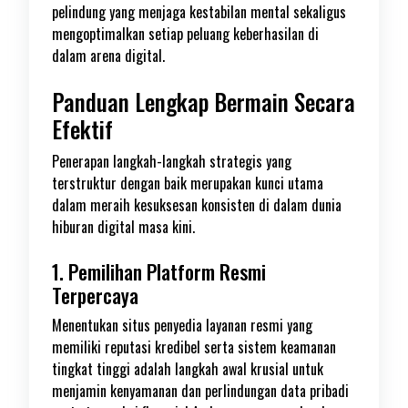
pelindung yang menjaga kestabilan mental sekaligus
mengoptimalkan setiap peluang keberhasilan di
dalam arena digital.
Panduan Lengkap Bermain Secara
Efektif
Penerapan langkah-langkah strategis yang
terstruktur dengan baik merupakan kunci utama
dalam meraih kesuksesan konsisten di dalam dunia
hiburan digital masa kini.
1. Pemilihan Platform Resmi
Terpercaya
Menentukan situs penyedia layanan resmi yang
memiliki reputasi kredibel serta sistem keamanan
tingkat tinggi adalah langkah awal krusial untuk
menjamin kenyamanan dan perlindungan data pribadi