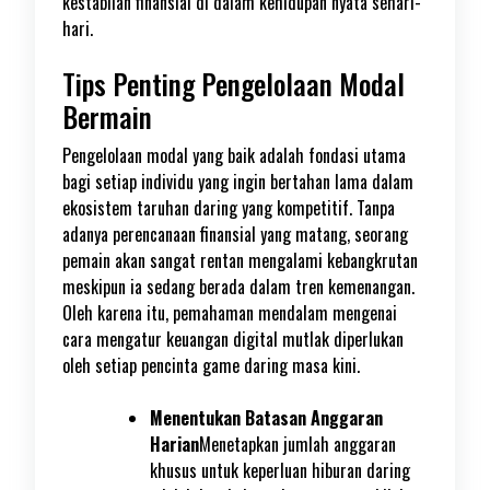
kestabilan finansial di dalam kehidupan nyata sehari-
hari.
Tips Penting Pengelolaan Modal
Bermain
Pengelolaan modal yang baik adalah fondasi utama
bagi setiap individu yang ingin bertahan lama dalam
ekosistem taruhan daring yang kompetitif. Tanpa
adanya perencanaan finansial yang matang, seorang
pemain akan sangat rentan mengalami kebangkrutan
meskipun ia sedang berada dalam tren kemenangan.
Oleh karena itu, pemahaman mendalam mengenai
cara mengatur keuangan digital mutlak diperlukan
oleh setiap pencinta game daring masa kini.
Menentukan Batasan Anggaran
Harian
Menetapkan jumlah anggaran
khusus untuk keperluan hiburan daring