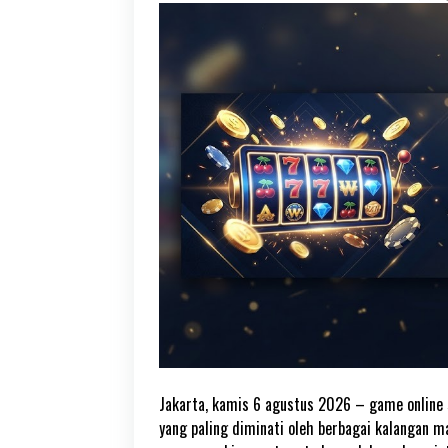
Jakarta, kamis 6 agustus 2026 – game online sa
yang paling diminati oleh berbagai kalangan 