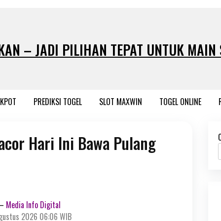
AN – JADI PILIHAN TEPAT UNTUK MAIN S
CKPOT
PREDIKSI TOGEL
SLOT MAXWIN
TOGEL ONLINE
acor Hari Ini Bawa Pulang
–
Media Info Digital
Agustus 2026 06:06 WIB