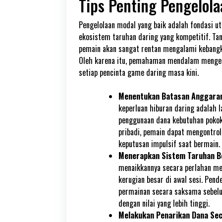
Tips Penting Pengelol
Pengelolaan modal yang baik adalah fondasi ut
ekosistem taruhan daring yang kompetitif. Ta
pemain akan sangat rentan mengalami kebangk
Oleh karena itu, pemahaman mendalam mengena
setiap pencinta game daring masa kini.
Menentukan Batasan Anggaran
keperluan hiburan daring adalah 
penggunaan dana kebutuhan pokok
pribadi, pemain dapat mengontrol 
keputusan impulsif saat bermain.
Menerapkan Sistem Taruhan B
menaikkannya secara perlahan me
kerugian besar di awal sesi. Pe
permainan secara saksama sebel
dengan nilai yang lebih tinggi.
Melakukan Penarikan Dana Sec