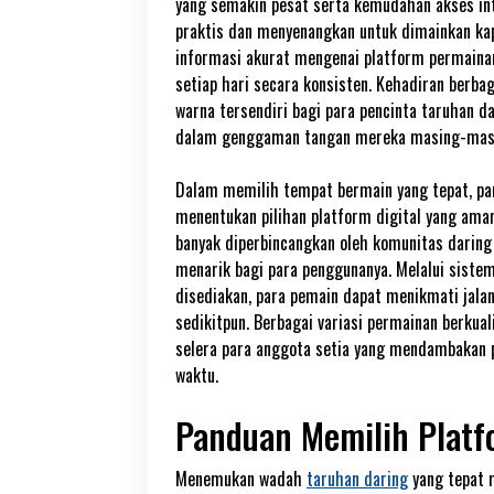
yang semakin pesat serta kemudahan akses inte
praktis dan menyenangkan untuk dimainkan kap
informasi akurat mengenai platform permain
setiap hari secara konsisten. Kehadiran berba
warna tersendiri bagi para pencinta taruhan d
dalam genggaman tangan mereka masing-mas
Dalam memilih tempat bermain yang tepat, para
menentukan pilihan platform digital yang aman
banyak diperbincangkan oleh komunitas darin
menarik bagi para penggunanya. Melalui siste
disediakan, para pemain dapat menikmati jala
sedikitpun. Berbagai variasi permainan berkua
selera para anggota setia yang mendambakan
waktu.
Panduan Memilih Platf
Menemukan wadah
taruhan daring
yang tepat 