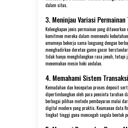
dalam situs.
3. Meninjau Variasi Permainan 
Kelengkapan jenis permainan yang ditawarkan 
komitmen mereka dalam memenuhi kebutuhan hi
umumnya bekerja sama langsung dengan berba
menghadirkan deretan game gacor berstandar i
tidak hanya menghilangkan rasa jenuh, tetapi 
menemukan mesin hoki andalan.
4. Memahami Sistem Transaks
Kemudahan dan kecepatan proses deposit sert
dipertimbangkan oleh para pencinta taruhan da
berbagai pilihan metode pembayaran mulai dar
digital modern yang praktis. Keamanan data fin
tingkat tinggi guna mencegah segala bentuk pe