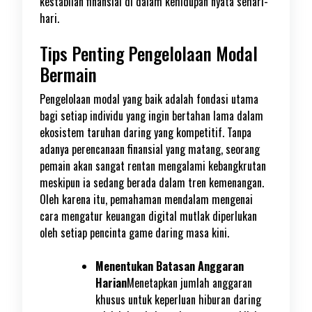
kestabilan finansial di dalam kehidupan nyata sehari-
hari.
Tips Penting Pengelolaan Modal
Bermain
Pengelolaan modal yang baik adalah fondasi utama
bagi setiap individu yang ingin bertahan lama dalam
ekosistem taruhan daring yang kompetitif. Tanpa
adanya perencanaan finansial yang matang, seorang
pemain akan sangat rentan mengalami kebangkrutan
meskipun ia sedang berada dalam tren kemenangan.
Oleh karena itu, pemahaman mendalam mengenai
cara mengatur keuangan digital mutlak diperlukan
oleh setiap pencinta game daring masa kini.
Menentukan Batasan Anggaran
Harian
Menetapkan jumlah anggaran
khusus untuk keperluan hiburan daring