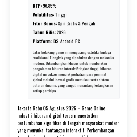
RTP:
96.85%
Volatilitas:
Tinggi
Fitur Bonus:
Spin Gratis & Pengali
Tahun Rilis:
2026
Platform:
iOS, Android, PC
Latar belakang game ini mengusung estetika budaya
tradisional Tiongkok yang dipadukan dengan mekanika
modern. Dikembangkan khusus untuk memberikan
pengalaman hiburan interaktif tingkat tinggi, hiburan
digital ini sukses menarik perhatian para peminat
global melalui inovasi grafis memukau serta sistem
putaran dinamis yang sangat menantang ketangkasan
setiap partisipa
Jakarta Rabu 05 Agustus 2026 – Game Online
industri hiburan digital terus mencatatkan
pertumbuhan signifikan di tengah masyarakat modern
yang menyukai tantangan interaktif. Perkembangan