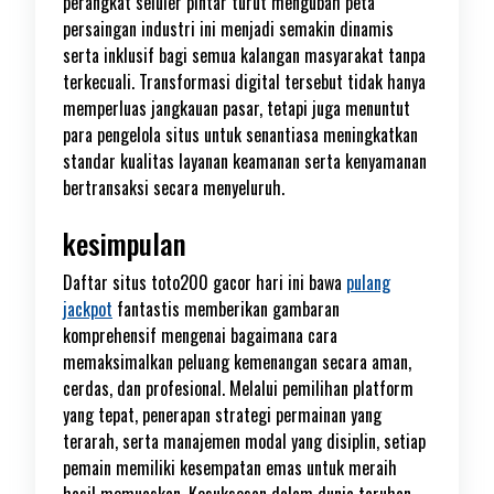
perangkat seluler pintar turut mengubah peta
persaingan industri ini menjadi semakin dinamis
serta inklusif bagi semua kalangan masyarakat tanpa
terkecuali. Transformasi digital tersebut tidak hanya
memperluas jangkauan pasar, tetapi juga menuntut
para pengelola situs untuk senantiasa meningkatkan
standar kualitas layanan keamanan serta kenyamanan
bertransaksi secara menyeluruh.
kesimpulan
Daftar situs toto200 gacor hari ini bawa
pulang
jackpot
fantastis memberikan gambaran
komprehensif mengenai bagaimana cara
memaksimalkan peluang kemenangan secara aman,
cerdas, dan profesional. Melalui pemilihan platform
yang tepat, penerapan strategi permainan yang
terarah, serta manajemen modal yang disiplin, setiap
pemain memiliki kesempatan emas untuk meraih