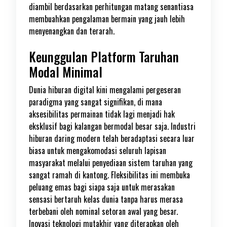
diambil berdasarkan perhitungan matang senantiasa
membuahkan pengalaman bermain yang jauh lebih
menyenangkan dan terarah.
Keunggulan Platform Taruhan
Modal Minimal
Dunia hiburan digital kini mengalami pergeseran
paradigma yang sangat signifikan, di mana
aksesibilitas permainan tidak lagi menjadi hak
eksklusif bagi kalangan bermodal besar saja. Industri
hiburan daring modern telah beradaptasi secara luar
biasa untuk mengakomodasi seluruh lapisan
masyarakat melalui penyediaan sistem taruhan yang
sangat ramah di kantong. Fleksibilitas ini membuka
peluang emas bagi siapa saja untuk merasakan
sensasi bertaruh kelas dunia tanpa harus merasa
terbebani oleh nominal setoran awal yang besar.
Inovasi teknologi mutakhir yang diterapkan oleh