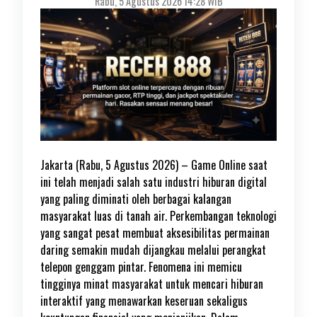
Rabu, 5 Agustus 2026 14:28 WIB
Jakarta (Rabu, 5 Agustus 2026) – Game Online saat
ini telah menjadi salah satu industri hiburan digital
yang paling diminati oleh berbagai kalangan
masyarakat luas di tanah air. Perkembangan teknologi
yang sangat pesat membuat aksesibilitas permainan
daring semakin mudah dijangkau melalui perangkat
telepon genggam pintar. Fenomena ini memicu
tingginya minat masyarakat untuk mencari hiburan
interaktif yang menawarkan keseruan sekaligus