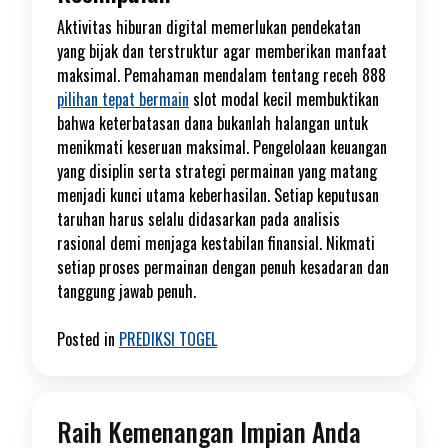
Aktivitas hiburan digital memerlukan pendekatan
yang bijak dan terstruktur agar memberikan manfaat
maksimal. Pemahaman mendalam tentang receh 888
pilihan tepat bermain
slot modal kecil membuktikan
bahwa keterbatasan dana bukanlah halangan untuk
menikmati keseruan maksimal. Pengelolaan keuangan
yang disiplin serta strategi permainan yang matang
menjadi kunci utama keberhasilan. Setiap keputusan
taruhan harus selalu didasarkan pada analisis
rasional demi menjaga kestabilan finansial. Nikmati
setiap proses permainan dengan penuh kesadaran dan
tanggung jawab penuh.
Posted in
PREDIKSI TOGEL
Raih Kemenangan Impian Anda