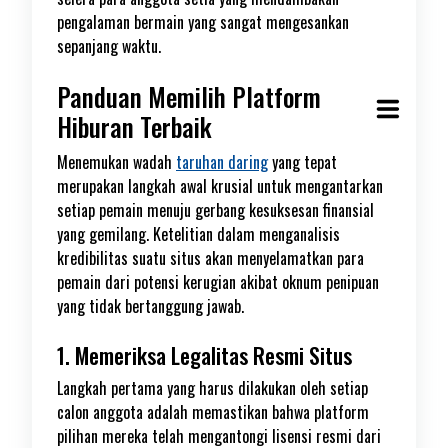
pengalaman bermain yang sangat mengesankan
sepanjang waktu.
Panduan Memilih Platform
Hiburan Terbaik
Menemukan wadah
taruhan daring
yang tepat
merupakan langkah awal krusial untuk mengantarkan
setiap pemain menuju gerbang kesuksesan finansial
yang gemilang. Ketelitian dalam menganalisis
kredibilitas suatu situs akan menyelamatkan para
pemain dari potensi kerugian akibat oknum penipuan
yang tidak bertanggung jawab.
1. Memeriksa Legalitas Resmi Situs
Langkah pertama yang harus dilakukan oleh setiap
calon anggota adalah memastikan bahwa platform
pilihan mereka telah mengantongi lisensi resmi dari