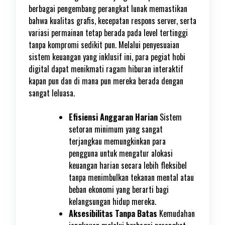
berbagai pengembang perangkat lunak memastikan
bahwa kualitas grafis, kecepatan respons server, serta
variasi permainan tetap berada pada level tertinggi
tanpa kompromi sedikit pun. Melalui penyesuaian
sistem keuangan yang inklusif ini, para pegiat hobi
digital dapat menikmati ragam hiburan interaktif
kapan pun dan di mana pun mereka berada dengan
sangat leluasa.
Efisiensi Anggaran Harian
Sistem
setoran minimum yang sangat
terjangkau memungkinkan para
pengguna untuk mengatur alokasi
keuangan harian secara lebih fleksibel
tanpa menimbulkan tekanan mental atau
beban ekonomi yang berarti bagi
kelangsungan hidup mereka.
Aksesibilitas Tanpa Batas
Kemudahan