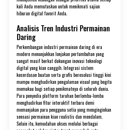
kali Anda memutuskan untuk menikmati sajian
hiburan digital favorit Anda.
Analisis Tren Industri Permainan
Daring
Perkembangan industri permainan daring di era
modern menunjukkan lonjakan pertumbuhan yang
sangat masif berkat dukungan inovasi teknologi
digital yang kian canggih. Integrasi sistem
kecerdasan buatan serta grafis beresolusi tinggi kini
mampu menghadirkan pengalaman visual yang begitu
memukau bagi setiap penikmatnya di seluruh dunia.
Para penyedia platform taruhan berlomba-lomba
menghadirkan fitur interaktif terbaru demi
memanjakan para pengguna setia yang menginginkan
sensasi permainan kian realistis dan mendalam.
Selain itu, kemudahan akses melalui berbagai