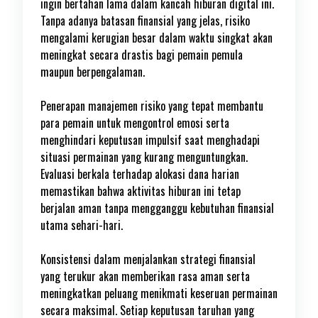
ingin bertahan lama dalam kancah hiburan digital ini.
Tanpa adanya batasan finansial yang jelas, risiko
mengalami kerugian besar dalam waktu singkat akan
meningkat secara drastis bagi pemain pemula
maupun berpengalaman.
Penerapan manajemen risiko yang tepat membantu
para pemain untuk mengontrol emosi serta
menghindari keputusan impulsif saat menghadapi
situasi permainan yang kurang menguntungkan.
Evaluasi berkala terhadap alokasi dana harian
memastikan bahwa aktivitas hiburan ini tetap
berjalan aman tanpa mengganggu kebutuhan finansial
utama sehari-hari.
Konsistensi dalam menjalankan strategi finansial
yang terukur akan memberikan rasa aman serta
meningkatkan peluang menikmati keseruan permainan
secara maksimal. Setiap keputusan taruhan yang