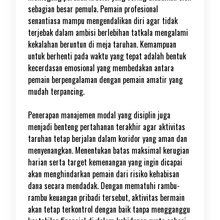
sebagian besar pemula. Pemain profesional
senantiasa mampu mengendalikan diri agar tidak
terjebak dalam ambisi berlebihan tatkala mengalami
kekalahan beruntun di meja taruhan. Kemampuan
untuk berhenti pada waktu yang tepat adalah bentuk
kecerdasan emosional yang membedakan antara
pemain berpengalaman dengan pemain amatir yang
mudah terpancing.
Penerapan manajemen modal yang disiplin juga
menjadi benteng pertahanan terakhir agar aktivitas
taruhan tetap berjalan dalam koridor yang aman dan
menyenangkan. Menentukan batas maksimal kerugian
harian serta target kemenangan yang ingin dicapai
akan menghindarkan pemain dari risiko kehabisan
dana secara mendadak. Dengan mematuhi rambu-
rambu keuangan pribadi tersebut, aktivitas bermain
akan tetap terkontrol dengan baik tanpa mengganggu