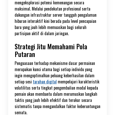
mengeksplorasi potensi kemenangan secara
maksimal. Melalui pendekatan profesional serta
dukungan infrastruktur server tangguh pengalaman
hiburan interaktif kini berada pada level pencapaian
baru yang jauh lebih memuaskan bagi seluruh
partisipan aktif di dalam jaringan.
Strategi Jitu Memahami Pola
Putaran
Penguasaan terhadap mekanisme dasar permainan
merupakan kunci utama bagi setiap individu yang
ingin mengoptimalkan peluang keberhasilan dalam
setiap sesi
taruhan digital
mempelajari karakteristik
volatilitas serta tingkat pengembalian modal kepada
pemain akan membantu dalam merumuskan langkah
taktis yang jauh lebih efektif dan terukur secara
sistematis tanpa mengandalkan faktor keberuntungan
semata.