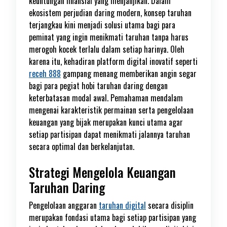
keuntungan finansial yang menjanjikan. Dalam
ekosistem perjudian daring modern, konsep taruhan
terjangkau kini menjadi solusi utama bagi para
peminat yang ingin menikmati taruhan tanpa harus
merogoh kocek terlalu dalam setiap harinya. Oleh
karena itu, kehadiran platform digital inovatif seperti
receh 888
gampang menang memberikan angin segar
bagi para pegiat hobi taruhan daring dengan
keterbatasan modal awal. Pemahaman mendalam
mengenai karakteristik permainan serta pengelolaan
keuangan yang bijak merupakan kunci utama agar
setiap partisipan dapat menikmati jalannya taruhan
secara optimal dan berkelanjutan.
Strategi Mengelola Keuangan
Taruhan Daring
Pengelolaan anggaran
taruhan digital
secara disiplin
merupakan fondasi utama bagi setiap partisipan yang