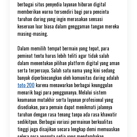
berbagai situs penyedia layanan hiburan digital
memberikan warna tersendiri bagi para pencinta
taruhan daring yang ingin merasakan sensasi
keseruan luar biasa dalam genggaman tangan mereka
masing-masing.
Dalam memilih tempat bermain yang tepat, para
peminat tentu harus lebih teliti agar tidak salah
dalam menentukan pilihan platform digital yang aman
serta terpercaya. Salah satu nama yang kini sedang
banyak diperbincangkan oleh komunitas daring adalah
toto 200
karena menawarkan berbagai keunggulan
menarik bagi para penggunanya. Melalui sistem
keamanan mutakhir serta layanan profesional yang
disediakan, para pemain dapat menikmati jalannya
taruhan dengan rasa tenang tanpa ada rasa khawatir
sedikitpun. Berbagai variasi permainan berkualitas
tinggi juga disajikan secara lengkap demi memuaskan
selera para anggota setia yang mendambakan