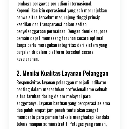
lembaga pengawas perjudian internasional.
Kepemilikan izin operasional yang sah menunjukkan
bahwa situs tersebut menjunjung tinggi prinsip
keadilan dan transparansi dalam setiap
penyelenggaraan permainan. Dengan demikian, para
pemain dapat memasang taruhan secara optimal
tanpa perlu meragukan integritas dari sistem yang
berjalan di dalam platform tersebut secara
keseluruhan.
2. Menilai Kualitas Layanan Pelanggan
Responsivitas layanan pelanggan menjadi indikator
penting dalam menentukan profesionalisme sebuah
situs taruhan daring dalam melayani para
anggotanya. Layanan bantuan yang beroperasi selama
dua puluh empat jam penuh tentu akan sangat
membantu para pemain tatkala menghadapi kendala
teknis maupun administratif. Petugas yang ramah,