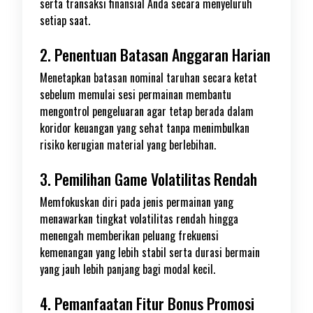
serta transaksi finansial Anda secara menyeluruh
setiap saat.
2. Penentuan Batasan Anggaran Harian
Menetapkan batasan nominal taruhan secara ketat
sebelum memulai sesi permainan membantu
mengontrol pengeluaran agar tetap berada dalam
koridor keuangan yang sehat tanpa menimbulkan
risiko kerugian material yang berlebihan.
3. Pemilihan Game Volatilitas Rendah
Memfokuskan diri pada jenis permainan yang
menawarkan tingkat volatilitas rendah hingga
menengah memberikan peluang frekuensi
kemenangan yang lebih stabil serta durasi bermain
yang jauh lebih panjang bagi modal kecil.
4. Pemanfaatan Fitur Bonus Promosi