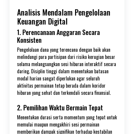
Analisis Mendalam Pengelolaan
Keuangan Digital
1. Perencanaan Anggaran Secara
Konsisten
Pengelolaan dana yang terencana dengan baik akan
melindungi para partisipan dari risiko kerugian besar
selama melangsungkan sesi hiburan interaktif secara
daring. Disiplin tinggi dalam menentukan batasan
modal harian sangat diperlukan agar seluruh
aktivitas permainan tetap berada dalam koridor
hiburan yang sehat dan terkendali secara finansial.
2. Pemilihan Waktu Bermain Tepat
Menentukan durasi serta momentum yang tepat untuk
memulai maupun mengakhiri sesi permainan
memberikan dampak signifikan terhadap kestabilan