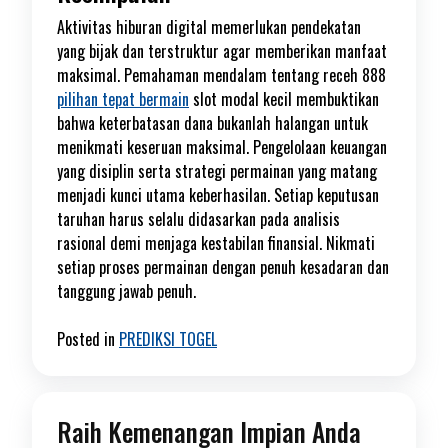
Aktivitas hiburan digital memerlukan pendekatan
yang bijak dan terstruktur agar memberikan manfaat
maksimal. Pemahaman mendalam tentang receh 888
pilihan tepat bermain
slot modal kecil membuktikan
bahwa keterbatasan dana bukanlah halangan untuk
menikmati keseruan maksimal. Pengelolaan keuangan
yang disiplin serta strategi permainan yang matang
menjadi kunci utama keberhasilan. Setiap keputusan
taruhan harus selalu didasarkan pada analisis
rasional demi menjaga kestabilan finansial. Nikmati
setiap proses permainan dengan penuh kesadaran dan
tanggung jawab penuh.
Posted in
PREDIKSI TOGEL
Raih Kemenangan Impian Anda