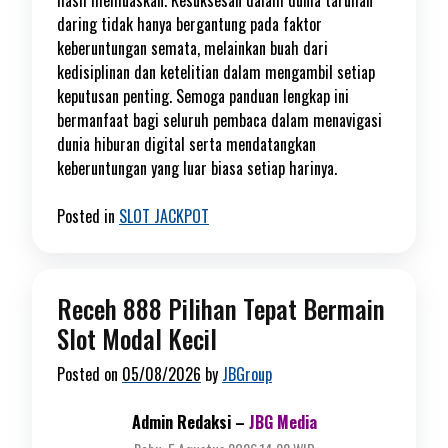
hasil memuaskan. Kesuksesan dalam dunia taruhan
daring tidak hanya bergantung pada faktor
keberuntungan semata, melainkan buah dari
kedisiplinan dan ketelitian dalam mengambil setiap
keputusan penting. Semoga panduan lengkap ini
bermanfaat bagi seluruh pembaca dalam menavigasi
dunia hiburan digital serta mendatangkan
keberuntungan yang luar biasa setiap harinya.
Posted in
SLOT JACKPOT
Receh 888 Pilihan Tepat Bermain
Slot Modal Kecil
Posted on
05/08/2026
by
JBGroup
Admin Redaksi –
JBG Media