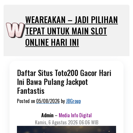
Skip
to
WEAREAKAN – JADI PILIHAN
content
TEPAT UNTUK MAIN SLOT
ONLINE HARI INI
Daftar Situs Toto200 Gacor Hari
Ini Bawa Pulang Jackpot
Fantastis
Posted on
05/08/2026
by
JBGroup
Admin
–
Media Info Digital
Kamis, 6 Agustus 2026 06:06 WIB