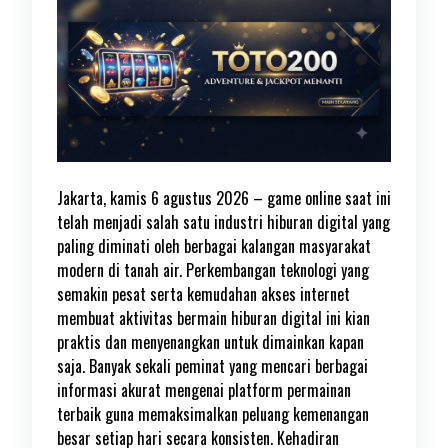
Jakarta, kamis 6 agustus 2026 – game online saat ini
telah menjadi salah satu industri hiburan digital yang
paling diminati oleh berbagai kalangan masyarakat
modern di tanah air. Perkembangan teknologi yang
semakin pesat serta kemudahan akses internet
membuat aktivitas bermain hiburan digital ini kian
praktis dan menyenangkan untuk dimainkan kapan
saja. Banyak sekali peminat yang mencari berbagai
informasi akurat mengenai platform permainan
terbaik guna memaksimalkan peluang kemenangan
besar setiap hari secara konsisten. Kehadiran