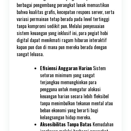
berbagai pengembang perangkat lunak memastikan
bahwa kualitas grafis, kecepatan respons server, serta
variasi permainan tetap berada pada level tertinggi
tanpa kompromi sedikit pun. Melalui penyesuaian
sistem keuangan yang inklusif ini, para pegiat hobi
digital dapat menikmati ragam hiburan interaktif
kapan pun dan di mana pun mereka berada dengan
sangat leluasa.
Efisiensi Anggaran Harian
Sistem
setoran minimum yang sangat
terjangkau memungkinkan para
pengguna untuk mengatur alokasi
keuangan harian secara lebih fleksibel
tanpa menimbulkan tekanan mental atau
beban ekonomi yang berarti bagi
kelangsungan hidup mereka.
Aksesibilitas Tanpa Batas
Kemudahan