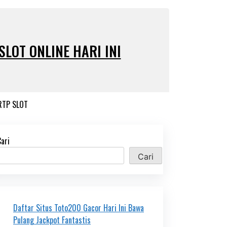
LOT ONLINE HARI INI
RTP SLOT
Cari
Cari
Daftar Situs Toto200 Gacor Hari Ini Bawa
Pulang Jackpot Fantastis