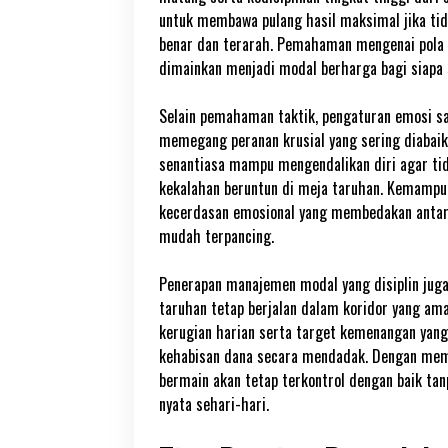
untuk membawa pulang hasil maksimal jika ti
benar dan terarah. Pemahaman mengenai pola 
dimainkan menjadi modal berharga bagi siapa 
Selain pemahaman taktik, pengaturan emosi sa
memegang peranan krusial yang sering diabaik
senantiasa mampu mengendalikan diri agar tid
kekalahan beruntun di meja taruhan. Kemampua
kecerdasan emosional yang membedakan antar
mudah terpancing.
Penerapan manajemen modal yang disiplin juga
taruhan tetap berjalan dalam koridor yang a
kerugian harian serta target kemenangan yang
kehabisan dana secara mendadak. Dengan mema
bermain akan tetap terkontrol dengan baik ta
nyata sehari-hari.