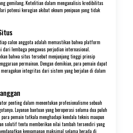
ng gemilang. Ketelitian dalam menganalisis kredibilitas
ari potensi kerugian akibat oknum penipuan yang tidak
Situs
etiap calon anggota adalah memastikan bahwa platform
i dari lembaga pengawas perjudian internasional.
kkan bahwa situs tersebut menjunjung tinggi prinsip
lenggaraan permainan. Dengan demikian, para pemain dapat
meragukan integritas dari sistem yang berjalan di dalam
elanggan
kator penting dalam menentukan profesionalisme sebuah
gotanya. Layanan bantuan yang beroperasi selama dua puluh
 para pemain tatkala menghadapi kendala teknis maupun
an solutif tentu memberikan nilai tambah tersendiri yang
endapatkan kenyamanan maksimal selama berada di