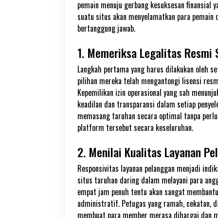
pemain menuju gerbang kesuksesan finansial ya
suatu situs akan menyelamatkan para pemain d
bertanggung jawab.
1. Memeriksa Legalitas Resmi 
Langkah pertama yang harus dilakukan oleh s
pilihan mereka telah mengantongi lisensi resm
Kepemilikan izin operasional yang sah menunju
keadilan dan transparansi dalam setiap penye
memasang taruhan secara optimal tanpa perlu 
platform tersebut secara keseluruhan.
2. Menilai Kualitas Layanan P
Responsivitas layanan pelanggan menjadi indi
situs taruhan daring dalam melayani para ang
empat jam penuh tentu akan sangat membantu
administratif. Petugas yang ramah, cekatan, d
membuat para member merasa dihargai dan m