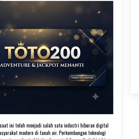
at ini telah menjadi salah satu industri hiburan digital
masyarakat modern di tanah air. Perkembangan teknologi