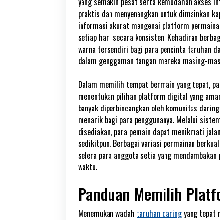
yang semakin pesat serta kemudahan akses inte
praktis dan menyenangkan untuk dimainkan kap
informasi akurat mengenai platform permain
setiap hari secara konsisten. Kehadiran berba
warna tersendiri bagi para pencinta taruhan d
dalam genggaman tangan mereka masing-mas
Dalam memilih tempat bermain yang tepat, para
menentukan pilihan platform digital yang aman
banyak diperbincangkan oleh komunitas darin
menarik bagi para penggunanya. Melalui siste
disediakan, para pemain dapat menikmati jala
sedikitpun. Berbagai variasi permainan berkua
selera para anggota setia yang mendambakan
waktu.
Panduan Memilih Platf
Menemukan wadah
taruhan daring
yang tepat 