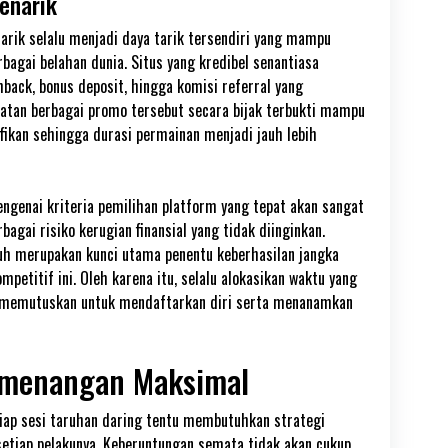
enarik
rik selalu menjadi daya tarik tersendiri yang mampu
bagai belahan dunia. Situs yang kredibel senantiasa
ack, bonus deposit, hingga komisi referral yang
atan berbagai promo tersebut secara bijak terbukti mampu
ikan sehingga durasi permainan menjadi jauh lebih
enai kriteria pemilihan platform yang tepat akan sangat
ai risiko kerugian finansial yang tidak diinginkan.
uh merupakan kunci utama penentu keberhasilan jangka
mpetitif ini. Oleh karena itu, selalu alokasikan waktu yang
m memutuskan untuk mendaftarkan diri serta menanamkan
Kemenangan Maksimal
iap sesi taruhan daring tentu membutuhkan strategi
 setiap pelakunya. Keberuntungan semata tidak akan cukup