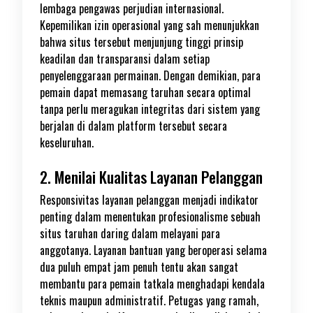
lembaga pengawas perjudian internasional.
Kepemilikan izin operasional yang sah menunjukkan
bahwa situs tersebut menjunjung tinggi prinsip
keadilan dan transparansi dalam setiap
penyelenggaraan permainan. Dengan demikian, para
pemain dapat memasang taruhan secara optimal
tanpa perlu meragukan integritas dari sistem yang
berjalan di dalam platform tersebut secara
keseluruhan.
2. Menilai Kualitas Layanan Pelanggan
Responsivitas layanan pelanggan menjadi indikator
penting dalam menentukan profesionalisme sebuah
situs taruhan daring dalam melayani para
anggotanya. Layanan bantuan yang beroperasi selama
dua puluh empat jam penuh tentu akan sangat
membantu para pemain tatkala menghadapi kendala
teknis maupun administratif. Petugas yang ramah,