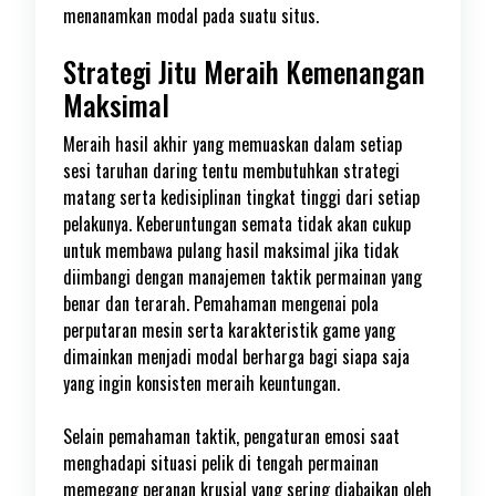
menanamkan modal pada suatu situs.
Strategi Jitu Meraih Kemenangan
Maksimal
Meraih hasil akhir yang memuaskan dalam setiap
sesi taruhan daring tentu membutuhkan strategi
matang serta kedisiplinan tingkat tinggi dari setiap
pelakunya. Keberuntungan semata tidak akan cukup
untuk membawa pulang hasil maksimal jika tidak
diimbangi dengan manajemen taktik permainan yang
benar dan terarah. Pemahaman mengenai pola
perputaran mesin serta karakteristik game yang
dimainkan menjadi modal berharga bagi siapa saja
yang ingin konsisten meraih keuntungan.
Selain pemahaman taktik, pengaturan emosi saat
menghadapi situasi pelik di tengah permainan
memegang peranan krusial yang sering diabaikan oleh