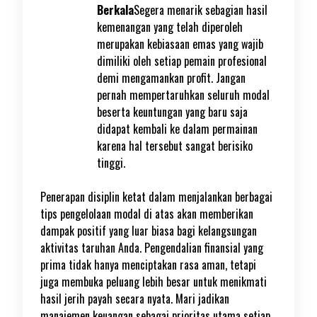
Berkala
Segera menarik sebagian hasil
kemenangan yang telah diperoleh
merupakan kebiasaan emas yang wajib
dimiliki oleh setiap pemain profesional
demi mengamankan profit. Jangan
pernah mempertaruhkan seluruh modal
beserta keuntungan yang baru saja
didapat kembali ke dalam permainan
karena hal tersebut sangat berisiko
tinggi.
Penerapan disiplin ketat dalam menjalankan berbagai
tips pengelolaan modal di atas akan memberikan
dampak positif yang luar biasa bagi kelangsungan
aktivitas taruhan Anda. Pengendalian finansial yang
prima tidak hanya menciptakan rasa aman, tetapi
juga membuka peluang lebih besar untuk menikmati
hasil jerih payah secara nyata. Mari jadikan
manajemen keuangan sebagai prioritas utama setiap