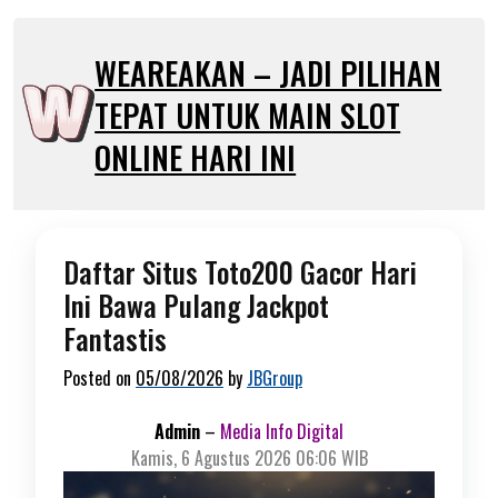
Skip
to
WEAREAKAN – JADI PILIHAN
content
TEPAT UNTUK MAIN SLOT
ONLINE HARI INI
Daftar Situs Toto200 Gacor Hari
Ini Bawa Pulang Jackpot
Fantastis
Posted on
05/08/2026
by
JBGroup
Admin
–
Media Info Digital
Kamis, 6 Agustus 2026 06:06 WIB