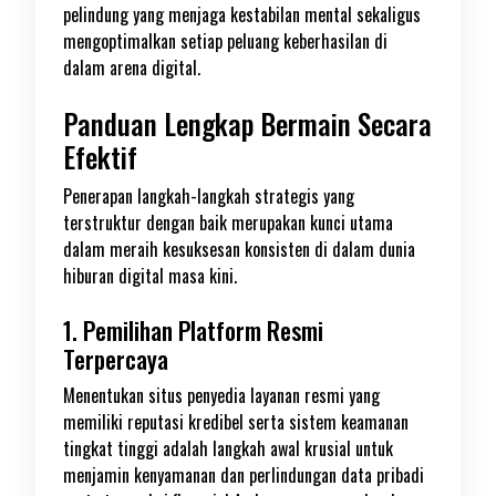
pelindung yang menjaga kestabilan mental sekaligus
mengoptimalkan setiap peluang keberhasilan di
dalam arena digital.
Panduan Lengkap Bermain Secara
Efektif
Penerapan langkah-langkah strategis yang
terstruktur dengan baik merupakan kunci utama
dalam meraih kesuksesan konsisten di dalam dunia
hiburan digital masa kini.
1. Pemilihan Platform Resmi
Terpercaya
Menentukan situs penyedia layanan resmi yang
memiliki reputasi kredibel serta sistem keamanan
tingkat tinggi adalah langkah awal krusial untuk
menjamin kenyamanan dan perlindungan data pribadi