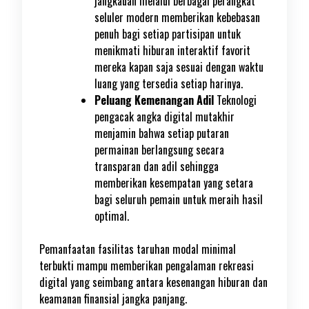
jangkauan melalui berbagai perangkat
seluler modern memberikan kebebasan
penuh bagi setiap partisipan untuk
menikmati hiburan interaktif favorit
mereka kapan saja sesuai dengan waktu
luang yang tersedia setiap harinya.
Peluang Kemenangan Adil
Teknologi
pengacak angka digital mutakhir
menjamin bahwa setiap putaran
permainan berlangsung secara
transparan dan adil sehingga
memberikan kesempatan yang setara
bagi seluruh pemain untuk meraih hasil
optimal.
Pemanfaatan fasilitas taruhan modal minimal
terbukti mampu memberikan pengalaman rekreasi
digital yang seimbang antara kesenangan hiburan dan
keamanan finansial jangka panjang.