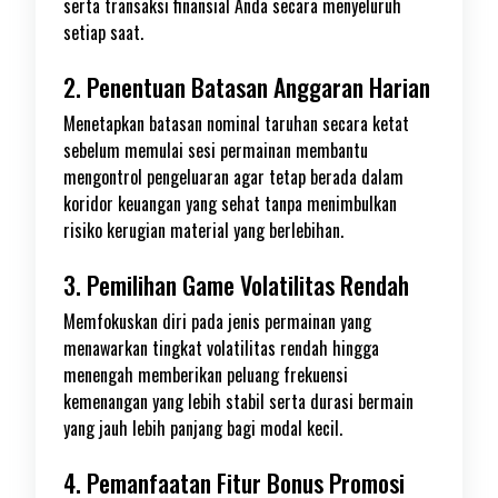
serta transaksi finansial Anda secara menyeluruh
setiap saat.
2. Penentuan Batasan Anggaran Harian
Menetapkan batasan nominal taruhan secara ketat
sebelum memulai sesi permainan membantu
mengontrol pengeluaran agar tetap berada dalam
koridor keuangan yang sehat tanpa menimbulkan
risiko kerugian material yang berlebihan.
3. Pemilihan Game Volatilitas Rendah
Memfokuskan diri pada jenis permainan yang
menawarkan tingkat volatilitas rendah hingga
menengah memberikan peluang frekuensi
kemenangan yang lebih stabil serta durasi bermain
yang jauh lebih panjang bagi modal kecil.
4. Pemanfaatan Fitur Bonus Promosi