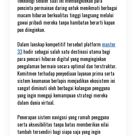
teknologi seluler saat ini memungkinkan para
pencinta permainan daring untuk menikmati berbagai
macam hiburan berkualitas tinggi langsung melalui
gawai pribadi mereka tanpa hambatan berarti kapan
pun diinginkan.
Dalam lanskap kompetitif tersebut platform
master
33
hadir sebagai salah satu destinasi utama bagi
para pencari hiburan digital yang menginginkan
pengalaman bermain secara optimal dan terstruktur.
Komitmen terhadap penyediaan layanan prima serta
sistem keamanan berlapis menjadikan ekosistem ini
sangat diminati oleh berbagai kalangan pengguna
yang ingin menguji kemampuan strategi mereka
dalam dunia virtual.
Penerapan sistem navigasi yang ramah pengguna
serta aksesibilitas tanpa batas memberikan nilai
tambah tersendiri bagi siapa saja yang ingin