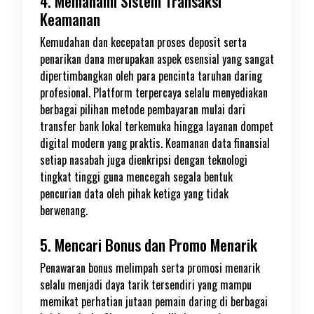
4. Memahami Sistem Transaksi
Keamanan
Kemudahan dan kecepatan proses deposit serta
penarikan dana merupakan aspek esensial yang sangat
dipertimbangkan oleh para pencinta taruhan daring
profesional. Platform terpercaya selalu menyediakan
berbagai pilihan metode pembayaran mulai dari
transfer bank lokal terkemuka hingga layanan dompet
digital modern yang praktis. Keamanan data finansial
setiap nasabah juga dienkripsi dengan teknologi
tingkat tinggi guna mencegah segala bentuk
pencurian data oleh pihak ketiga yang tidak
berwenang.
5. Mencari Bonus dan Promo Menarik
Penawaran bonus melimpah serta promosi menarik
selalu menjadi daya tarik tersendiri yang mampu
memikat perhatian jutaan pemain daring di berbagai