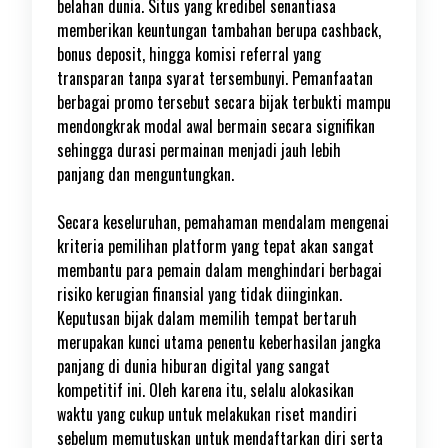
belahan dunia. Situs yang kredibel senantiasa
memberikan keuntungan tambahan berupa cashback,
bonus deposit, hingga komisi referral yang
transparan tanpa syarat tersembunyi. Pemanfaatan
berbagai promo tersebut secara bijak terbukti mampu
mendongkrak modal awal bermain secara signifikan
sehingga durasi permainan menjadi jauh lebih
panjang dan menguntungkan.
Secara keseluruhan, pemahaman mendalam mengenai
kriteria pemilihan platform yang tepat akan sangat
membantu para pemain dalam menghindari berbagai
risiko kerugian finansial yang tidak diinginkan.
Keputusan bijak dalam memilih tempat bertaruh
merupakan kunci utama penentu keberhasilan jangka
panjang di dunia hiburan digital yang sangat
kompetitif ini. Oleh karena itu, selalu alokasikan
waktu yang cukup untuk melakukan riset mandiri
sebelum memutuskan untuk mendaftarkan diri serta