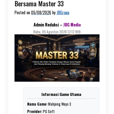
Bersama Master 33
Posted on
05/08/2026
by
JBGroup
Admin Redaksi –
JBG Media
Rabu, 05 Agustus 2026 12:12 WIB
Informasi Game Utama
Nama Game:
Mahjong Ways 3
Provider:
PG Soft