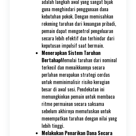
adalah langkah awal yang sangat bijak
guna menghindari penggunaan dana
kebutuhan pokok. Dengan memisahkan
rekening taruhan dari keuangan pribadi,
pemain dapat mengontrol pengeluaran
secara lebih efektif dan terhindar dari
keputusan impulsif saat bermain.
Menerapkan Sistem Taruhan
Bertahap
Memulai taruhan dari nominal
terkecil dan menaikkannya secara
perlahan merupakan strategi cerdas
untuk meminimalisir risiko kerugian
besar di awal sesi. Pendekatan ini
memungkinkan pemain untuk membaca
ritme permainan secara saksama
sebelum akhirnya memutuskan untuk
menempatkan taruhan dengan nilai yang
lebih tinggi.
Melakukan Penarikan Dana Secara