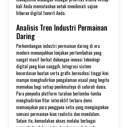
kali Anda memutuskan untuk menikmati sajian
hiburan digital favorit Anda.
Analisis Tren Industri Permainan
Daring
Perkembangan industri permainan daring di era
modern menunjukkan lonjakan pertumbuhan yang
sangat masif berkat dukungan inovasi teknologi
digital yang kian canggih. Integrasi sistem
kecerdasan buatan serta grafis beresolusi tinggi kini
mampu menghadirkan pengalaman visual yang begitu
memukau bagi setiap penikmatnya di seluruh dunia.
Para penyedia platform taruhan berlomba-lomba
menghadirkan fitur interaktif terbaru demi
memanjakan para pengguna setia yang menginginkan
sensasi permainan kian realistis dan mendalam.
Selain itu, kemudahan akses melalui berbagai