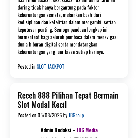
hasil memuaskan. Kesuksesan dalam dunia taruhan
daring tidak hanya bergantung pada faktor
keberuntungan semata, melainkan buah dari
kedisiplinan dan ketelitian dalam mengambil setiap
keputusan penting. Semoga panduan lengkap ini
bermanfaat bagi seluruh pembaca dalam menavigasi
dunia hiburan digital serta mendatangkan
keberuntungan yang luar biasa setiap harinya.
Posted in
SLOT JACKPOT
Receh 888 Pilihan Tepat Bermain
Slot Modal Kecil
Posted on
05/08/2026
by
JBGroup
Admin Redaksi –
JBG Media