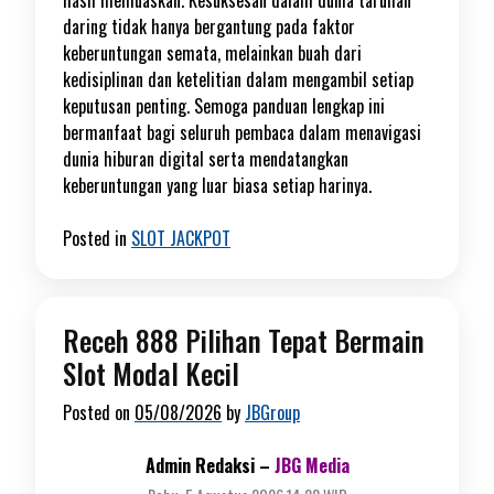
hasil memuaskan. Kesuksesan dalam dunia taruhan
daring tidak hanya bergantung pada faktor
keberuntungan semata, melainkan buah dari
kedisiplinan dan ketelitian dalam mengambil setiap
keputusan penting. Semoga panduan lengkap ini
bermanfaat bagi seluruh pembaca dalam menavigasi
dunia hiburan digital serta mendatangkan
keberuntungan yang luar biasa setiap harinya.
Posted in
SLOT JACKPOT
Receh 888 Pilihan Tepat Bermain
Slot Modal Kecil
Posted on
05/08/2026
by
JBGroup
Admin Redaksi –
JBG Media