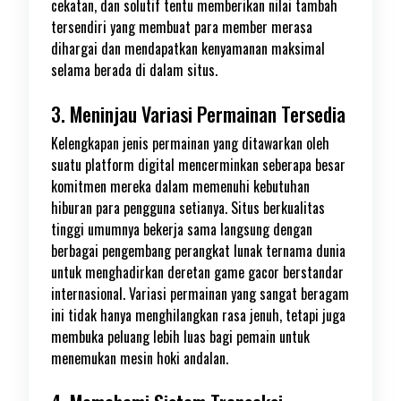
cekatan, dan solutif tentu memberikan nilai tambah
tersendiri yang membuat para member merasa
dihargai dan mendapatkan kenyamanan maksimal
selama berada di dalam situs.
3. Meninjau Variasi Permainan Tersedia
Kelengkapan jenis permainan yang ditawarkan oleh
suatu platform digital mencerminkan seberapa besar
komitmen mereka dalam memenuhi kebutuhan
hiburan para pengguna setianya. Situs berkualitas
tinggi umumnya bekerja sama langsung dengan
berbagai pengembang perangkat lunak ternama dunia
untuk menghadirkan deretan game gacor berstandar
internasional. Variasi permainan yang sangat beragam
ini tidak hanya menghilangkan rasa jenuh, tetapi juga
membuka peluang lebih luas bagi pemain untuk
menemukan mesin hoki andalan.