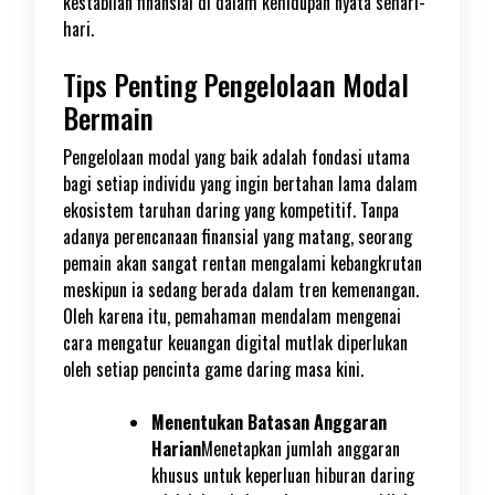
kestabilan finansial di dalam kehidupan nyata sehari-
hari.
Tips Penting Pengelolaan Modal
Bermain
Pengelolaan modal yang baik adalah fondasi utama
bagi setiap individu yang ingin bertahan lama dalam
ekosistem taruhan daring yang kompetitif. Tanpa
adanya perencanaan finansial yang matang, seorang
pemain akan sangat rentan mengalami kebangkrutan
meskipun ia sedang berada dalam tren kemenangan.
Oleh karena itu, pemahaman mendalam mengenai
cara mengatur keuangan digital mutlak diperlukan
oleh setiap pencinta game daring masa kini.
Menentukan Batasan Anggaran
Harian
Menetapkan jumlah anggaran
khusus untuk keperluan hiburan daring