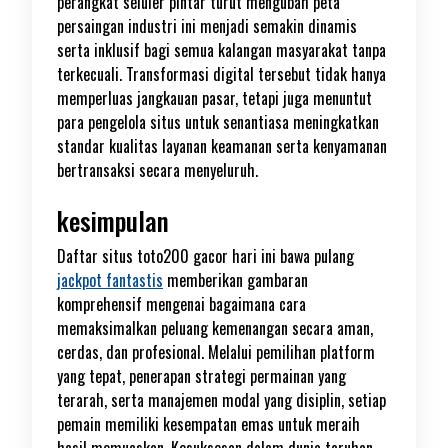
perangkat seluler pintar turut mengubah peta
persaingan industri ini menjadi semakin dinamis
serta inklusif bagi semua kalangan masyarakat tanpa
terkecuali. Transformasi digital tersebut tidak hanya
memperluas jangkauan pasar, tetapi juga menuntut
para pengelola situs untuk senantiasa meningkatkan
standar kualitas layanan keamanan serta kenyamanan
bertransaksi secara menyeluruh.
kesimpulan
Daftar situs toto200 gacor hari ini bawa pulang
jackpot fantastis
memberikan gambaran
komprehensif mengenai bagaimana cara
memaksimalkan peluang kemenangan secara aman,
cerdas, dan profesional. Melalui pemilihan platform
yang tepat, penerapan strategi permainan yang
terarah, serta manajemen modal yang disiplin, setiap
pemain memiliki kesempatan emas untuk meraih