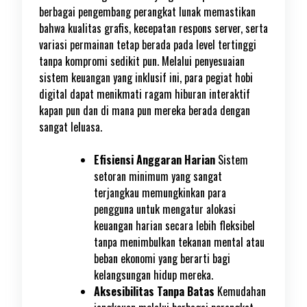
berbagai pengembang perangkat lunak memastikan
bahwa kualitas grafis, kecepatan respons server, serta
variasi permainan tetap berada pada level tertinggi
tanpa kompromi sedikit pun. Melalui penyesuaian
sistem keuangan yang inklusif ini, para pegiat hobi
digital dapat menikmati ragam hiburan interaktif
kapan pun dan di mana pun mereka berada dengan
sangat leluasa.
Efisiensi Anggaran Harian
Sistem
setoran minimum yang sangat
terjangkau memungkinkan para
pengguna untuk mengatur alokasi
keuangan harian secara lebih fleksibel
tanpa menimbulkan tekanan mental atau
beban ekonomi yang berarti bagi
kelangsungan hidup mereka.
Aksesibilitas Tanpa Batas
Kemudahan