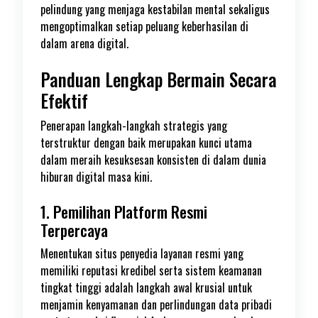
pelindung yang menjaga kestabilan mental sekaligus
mengoptimalkan setiap peluang keberhasilan di
dalam arena digital.
Panduan Lengkap Bermain Secara
Efektif
Penerapan langkah-langkah strategis yang
terstruktur dengan baik merupakan kunci utama
dalam meraih kesuksesan konsisten di dalam dunia
hiburan digital masa kini.
1. Pemilihan Platform Resmi
Terpercaya
Menentukan situs penyedia layanan resmi yang
memiliki reputasi kredibel serta sistem keamanan
tingkat tinggi adalah langkah awal krusial untuk
menjamin kenyamanan dan perlindungan data pribadi