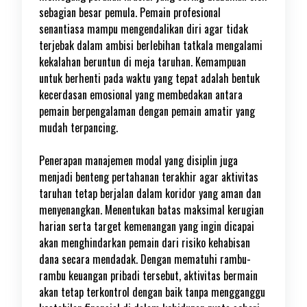
sebagian besar pemula. Pemain profesional
senantiasa mampu mengendalikan diri agar tidak
terjebak dalam ambisi berlebihan tatkala mengalami
kekalahan beruntun di meja taruhan. Kemampuan
untuk berhenti pada waktu yang tepat adalah bentuk
kecerdasan emosional yang membedakan antara
pemain berpengalaman dengan pemain amatir yang
mudah terpancing.
Penerapan manajemen modal yang disiplin juga
menjadi benteng pertahanan terakhir agar aktivitas
taruhan tetap berjalan dalam koridor yang aman dan
menyenangkan. Menentukan batas maksimal kerugian
harian serta target kemenangan yang ingin dicapai
akan menghindarkan pemain dari risiko kehabisan
dana secara mendadak. Dengan mematuhi rambu-
rambu keuangan pribadi tersebut, aktivitas bermain
akan tetap terkontrol dengan baik tanpa mengganggu