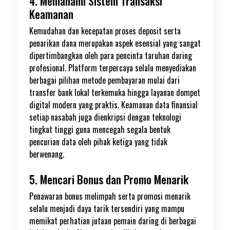
4. Memahami Sistem Transaksi
Keamanan
Kemudahan dan kecepatan proses deposit serta
penarikan dana merupakan aspek esensial yang sangat
dipertimbangkan oleh para pencinta taruhan daring
profesional. Platform terpercaya selalu menyediakan
berbagai pilihan metode pembayaran mulai dari
transfer bank lokal terkemuka hingga layanan dompet
digital modern yang praktis. Keamanan data finansial
setiap nasabah juga dienkripsi dengan teknologi
tingkat tinggi guna mencegah segala bentuk
pencurian data oleh pihak ketiga yang tidak
berwenang.
5. Mencari Bonus dan Promo Menarik
Penawaran bonus melimpah serta promosi menarik
selalu menjadi daya tarik tersendiri yang mampu
memikat perhatian jutaan pemain daring di berbagai