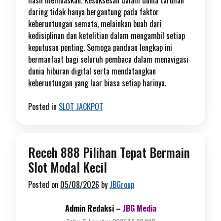
hasil memuaskan. Kesuksesan dalam dunia taruhan
daring tidak hanya bergantung pada faktor
keberuntungan semata, melainkan buah dari
kedisiplinan dan ketelitian dalam mengambil setiap
keputusan penting. Semoga panduan lengkap ini
bermanfaat bagi seluruh pembaca dalam menavigasi
dunia hiburan digital serta mendatangkan
keberuntungan yang luar biasa setiap harinya.
Posted in
SLOT JACKPOT
Receh 888 Pilihan Tepat Bermain
Slot Modal Kecil
Posted on
05/08/2026
by
JBGroup
Admin Redaksi –
JBG Media