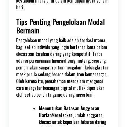
kestabilan finansial di dalam kehidupan nyata sehari-
hari.
Tips Penting Pengelolaan Modal
Bermain
Pengelolaan modal yang baik adalah fondasi utama
bagi setiap individu yang ingin bertahan lama dalam
ekosistem taruhan daring yang kompetitif. Tanpa
adanya perencanaan finansial yang matang, seorang
pemain akan sangat rentan mengalami kebangkrutan
meskipun ia sedang berada dalam tren kemenangan.
Oleh karena itu, pemahaman mendalam mengenai
cara mengatur keuangan digital mutlak diperlukan
oleh setiap pencinta game daring masa kini.
Menentukan Batasan Anggaran
Harian
Menetapkan jumlah anggaran
khusus untuk keperluan hiburan daring