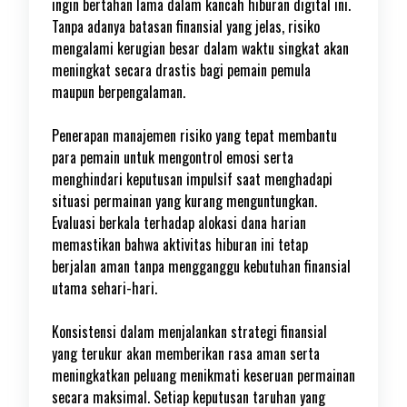
ingin bertahan lama dalam kancah hiburan digital ini.
Tanpa adanya batasan finansial yang jelas, risiko
mengalami kerugian besar dalam waktu singkat akan
meningkat secara drastis bagi pemain pemula
maupun berpengalaman.
Penerapan manajemen risiko yang tepat membantu
para pemain untuk mengontrol emosi serta
menghindari keputusan impulsif saat menghadapi
situasi permainan yang kurang menguntungkan.
Evaluasi berkala terhadap alokasi dana harian
memastikan bahwa aktivitas hiburan ini tetap
berjalan aman tanpa mengganggu kebutuhan finansial
utama sehari-hari.
Konsistensi dalam menjalankan strategi finansial
yang terukur akan memberikan rasa aman serta
meningkatkan peluang menikmati keseruan permainan
secara maksimal. Setiap keputusan taruhan yang