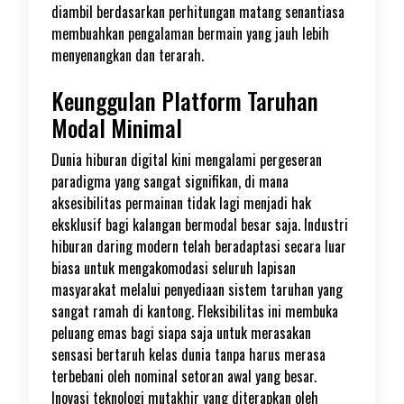
diambil berdasarkan perhitungan matang senantiasa
membuahkan pengalaman bermain yang jauh lebih
menyenangkan dan terarah.
Keunggulan Platform Taruhan
Modal Minimal
Dunia hiburan digital kini mengalami pergeseran
paradigma yang sangat signifikan, di mana
aksesibilitas permainan tidak lagi menjadi hak
eksklusif bagi kalangan bermodal besar saja. Industri
hiburan daring modern telah beradaptasi secara luar
biasa untuk mengakomodasi seluruh lapisan
masyarakat melalui penyediaan sistem taruhan yang
sangat ramah di kantong. Fleksibilitas ini membuka
peluang emas bagi siapa saja untuk merasakan
sensasi bertaruh kelas dunia tanpa harus merasa
terbebani oleh nominal setoran awal yang besar.
Inovasi teknologi mutakhir yang diterapkan oleh