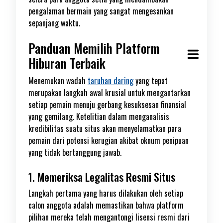
pengalaman bermain yang sangat mengesankan
sepanjang waktu.
Panduan Memilih Platform
Hiburan Terbaik
Menemukan wadah
taruhan daring
yang tepat
merupakan langkah awal krusial untuk mengantarkan
setiap pemain menuju gerbang kesuksesan finansial
yang gemilang. Ketelitian dalam menganalisis
kredibilitas suatu situs akan menyelamatkan para
pemain dari potensi kerugian akibat oknum penipuan
yang tidak bertanggung jawab.
1. Memeriksa Legalitas Resmi Situs
Langkah pertama yang harus dilakukan oleh setiap
calon anggota adalah memastikan bahwa platform
pilihan mereka telah mengantongi lisensi resmi dari