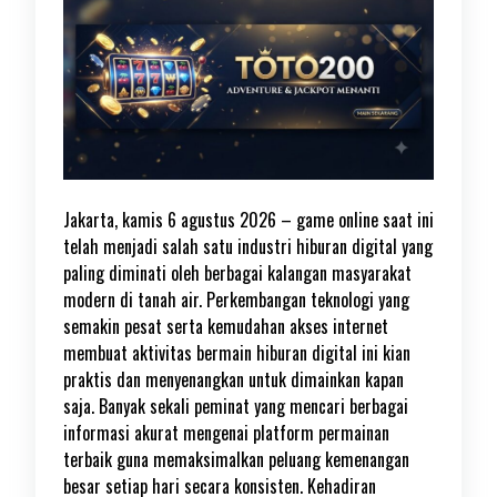
Jakarta, kamis 6 agustus 2026 – game online saat ini
telah menjadi salah satu industri hiburan digital yang
paling diminati oleh berbagai kalangan masyarakat
modern di tanah air. Perkembangan teknologi yang
semakin pesat serta kemudahan akses internet
membuat aktivitas bermain hiburan digital ini kian
praktis dan menyenangkan untuk dimainkan kapan
saja. Banyak sekali peminat yang mencari berbagai
informasi akurat mengenai platform permainan
terbaik guna memaksimalkan peluang kemenangan
besar setiap hari secara konsisten. Kehadiran