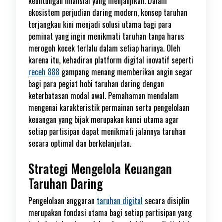
keuntungan finansial yang menjanjikan. Dalam
ekosistem perjudian daring modern, konsep taruhan
terjangkau kini menjadi solusi utama bagi para
peminat yang ingin menikmati taruhan tanpa harus
merogoh kocek terlalu dalam setiap harinya. Oleh
karena itu, kehadiran platform digital inovatif seperti
receh 888
gampang menang memberikan angin segar
bagi para pegiat hobi taruhan daring dengan
keterbatasan modal awal. Pemahaman mendalam
mengenai karakteristik permainan serta pengelolaan
keuangan yang bijak merupakan kunci utama agar
setiap partisipan dapat menikmati jalannya taruhan
secara optimal dan berkelanjutan.
Strategi Mengelola Keuangan
Taruhan Daring
Pengelolaan anggaran
taruhan digital
secara disiplin
merupakan fondasi utama bagi setiap partisipan yang