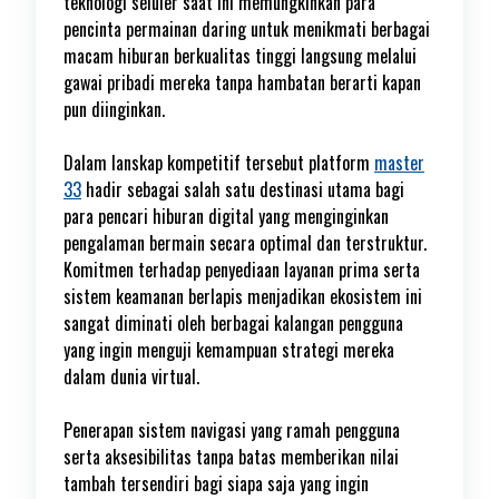
teknologi seluler saat ini memungkinkan para
pencinta permainan daring untuk menikmati berbagai
macam hiburan berkualitas tinggi langsung melalui
gawai pribadi mereka tanpa hambatan berarti kapan
pun diinginkan.
Dalam lanskap kompetitif tersebut platform
master
33
hadir sebagai salah satu destinasi utama bagi
para pencari hiburan digital yang menginginkan
pengalaman bermain secara optimal dan terstruktur.
Komitmen terhadap penyediaan layanan prima serta
sistem keamanan berlapis menjadikan ekosistem ini
sangat diminati oleh berbagai kalangan pengguna
yang ingin menguji kemampuan strategi mereka
dalam dunia virtual.
Penerapan sistem navigasi yang ramah pengguna
serta aksesibilitas tanpa batas memberikan nilai
tambah tersendiri bagi siapa saja yang ingin