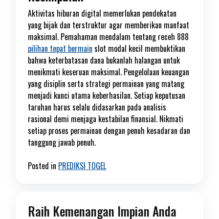
Aktivitas hiburan digital memerlukan pendekatan
yang bijak dan terstruktur agar memberikan manfaat
maksimal. Pemahaman mendalam tentang receh 888
pilihan tepat bermain
slot modal kecil membuktikan
bahwa keterbatasan dana bukanlah halangan untuk
menikmati keseruan maksimal. Pengelolaan keuangan
yang disiplin serta strategi permainan yang matang
menjadi kunci utama keberhasilan. Setiap keputusan
taruhan harus selalu didasarkan pada analisis
rasional demi menjaga kestabilan finansial. Nikmati
setiap proses permainan dengan penuh kesadaran dan
tanggung jawab penuh.
Posted in
PREDIKSI TOGEL
Raih Kemenangan Impian Anda