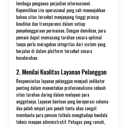
lembaga pengawas perjudian internasional.
Kepemilikan izin operasional yang sah menunjukkan
bahwa situs tersebut menjunjung tinggi prinsip
keadilan dan transparansi dalam setiap
penyelenggaraan permainan. Dengan demikian, para
pemain dapat memasang taruhan secara optimal
tanpa perlu meragukan integritas dari sistem yang
berjalan di dalam platform tersebut secara
keseluruhan.
2. Menilai Kualitas Layanan Pelanggan
Responsivitas layanan pelanggan menjadi indikator
penting dalam menentukan profesionalisme sebuah
situs taruhan daring dalam melayani para
anggotanya. Layanan bantuan yang beroperasi selama
dua puluh empat jam penuh tentu akan sangat
membantu para pemain tatkala menghadapi kendala
teknis maupun administratif. Petugas yang ramah,