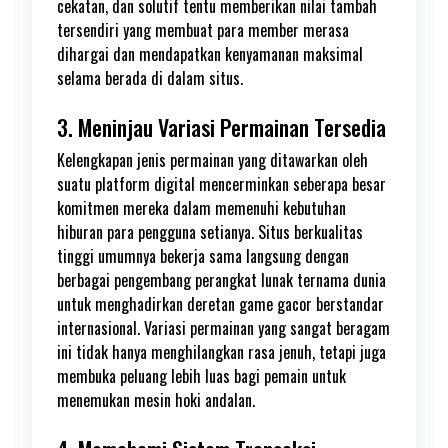
cekatan, dan solutif tentu memberikan nilai tambah
tersendiri yang membuat para member merasa
dihargai dan mendapatkan kenyamanan maksimal
selama berada di dalam situs.
3. Meninjau Variasi Permainan Tersedia
Kelengkapan jenis permainan yang ditawarkan oleh
suatu platform digital mencerminkan seberapa besar
komitmen mereka dalam memenuhi kebutuhan
hiburan para pengguna setianya. Situs berkualitas
tinggi umumnya bekerja sama langsung dengan
berbagai pengembang perangkat lunak ternama dunia
untuk menghadirkan deretan game gacor berstandar
internasional. Variasi permainan yang sangat beragam
ini tidak hanya menghilangkan rasa jenuh, tetapi juga
membuka peluang lebih luas bagi pemain untuk
menemukan mesin hoki andalan.