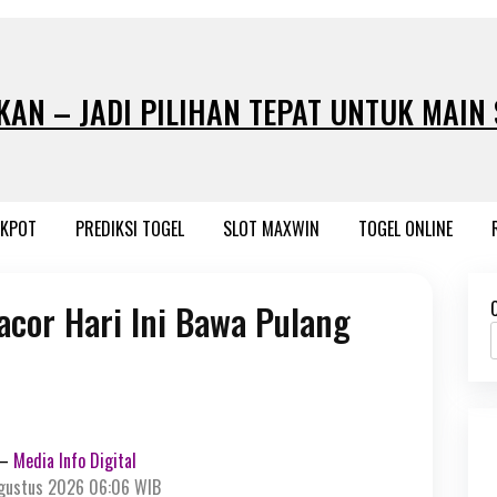
AN – JADI PILIHAN TEPAT UNTUK MAIN S
CKPOT
PREDIKSI TOGEL
SLOT MAXWIN
TOGEL ONLINE
acor Hari Ini Bawa Pulang
–
Media Info Digital
Agustus 2026 06:06 WIB