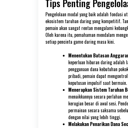
Tips Penting Pengelol
Pengelolaan modal yang baik adalah fondasi ut
ekosistem taruhan daring yang kompetitif. Ta
pemain akan sangat rentan mengalami kebangk
Oleh karena itu, pemahaman mendalam mengena
setiap pencinta game daring masa kini.
Menentukan Batasan Anggaran
keperluan hiburan daring adalah 
penggunaan dana kebutuhan pokok
pribadi, pemain dapat mengontrol 
keputusan impulsif saat bermain.
Menerapkan Sistem Taruhan B
menaikkannya secara perlahan me
kerugian besar di awal sesi. Pe
permainan secara saksama sebel
dengan nilai yang lebih tinggi.
Melakukan Penarikan Dana Sec