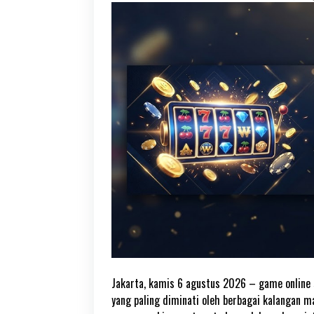
Jakarta, kamis 6 agustus 2026 – game online sa
yang paling diminati oleh berbagai kalangan 