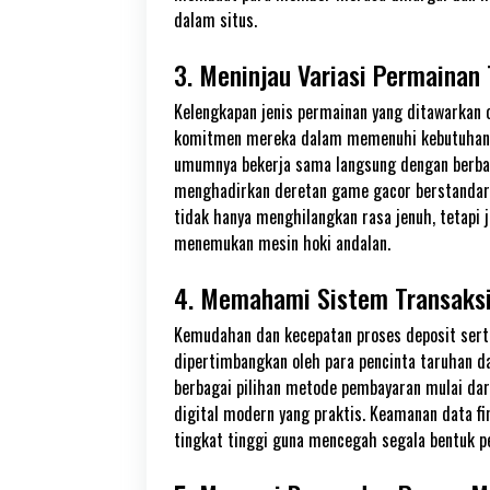
dalam situs.
3. Meninjau Variasi Permainan 
Kelengkapan jenis permainan yang ditawarkan 
komitmen mereka dalam memenuhi kebutuhan hi
umumnya bekerja sama langsung dengan berba
menghadirkan deretan game gacor berstandar i
tidak hanya menghilangkan rasa jenuh, tetapi 
menemukan mesin hoki andalan.
4. Memahami Sistem Transaks
Kemudahan dan kecepatan proses deposit sert
dipertimbangkan oleh para pencinta taruhan da
berbagai pilihan metode pembayaran mulai dar
digital modern yang praktis. Keamanan data fin
tingkat tinggi guna mencegah segala bentuk pe