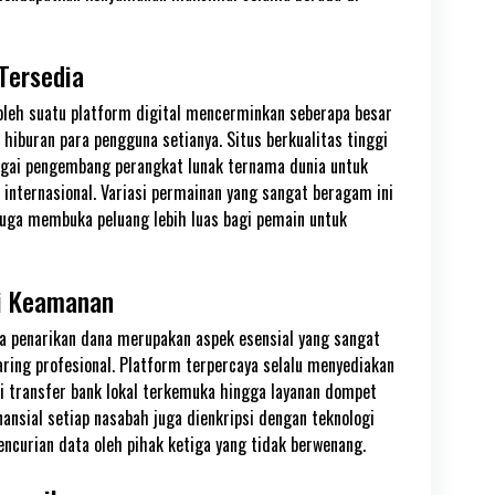
Tersedia
oleh suatu platform digital mencerminkan seberapa besar
buran para pengguna setianya. Situs berkualitas tinggi
gai pengembang perangkat lunak ternama dunia untuk
nternasional. Variasi permainan yang sangat beragam ini
juga membuka peluang lebih luas bagi pemain untuk
i Keamanan
a penarikan dana merupakan aspek esensial yang sangat
ring profesional. Platform terpercaya selalu menyediakan
i transfer bank lokal terkemuka hingga layanan dompet
ansial setiap nasabah juga dienkripsi dengan teknologi
ncurian data oleh pihak ketiga yang tidak berwenang.