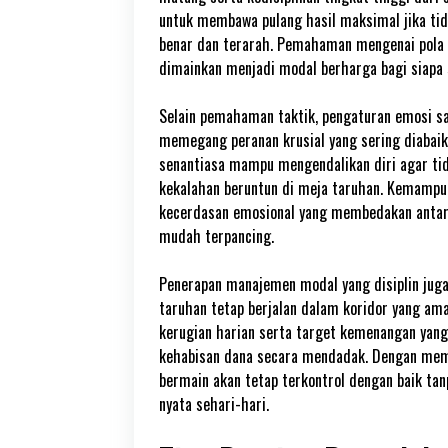
untuk membawa pulang hasil maksimal jika ti
benar dan terarah. Pemahaman mengenai pola 
dimainkan menjadi modal berharga bagi siapa 
Selain pemahaman taktik, pengaturan emosi sa
memegang peranan krusial yang sering diabaik
senantiasa mampu mengendalikan diri agar tid
kekalahan beruntun di meja taruhan. Kemampua
kecerdasan emosional yang membedakan antar
mudah terpancing.
Penerapan manajemen modal yang disiplin juga
taruhan tetap berjalan dalam koridor yang a
kerugian harian serta target kemenangan yang
kehabisan dana secara mendadak. Dengan mema
bermain akan tetap terkontrol dengan baik ta
nyata sehari-hari.