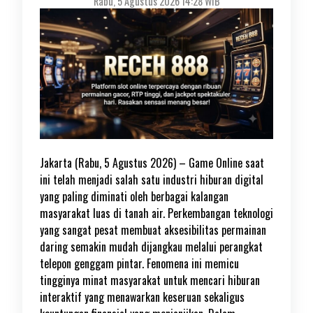
Rabu, 5 Agustus 2026 14:28 WIB
Jakarta (Rabu, 5 Agustus 2026) – Game Online saat
ini telah menjadi salah satu industri hiburan digital
yang paling diminati oleh berbagai kalangan
masyarakat luas di tanah air. Perkembangan teknologi
yang sangat pesat membuat aksesibilitas permainan
daring semakin mudah dijangkau melalui perangkat
telepon genggam pintar. Fenomena ini memicu
tingginya minat masyarakat untuk mencari hiburan
interaktif yang menawarkan keseruan sekaligus