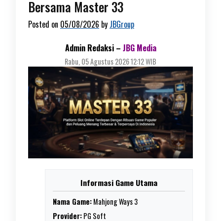
Bersama Master 33
Posted on
05/08/2026
by
JBGroup
Admin Redaksi –
JBG Media
Rabu, 05 Agustus 2026 12:12 WIB
Informasi Game Utama
Nama Game:
Mahjong Ways 3
Provider:
PG Soft