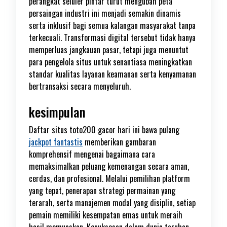
perangkat seluler pintar turut mengubah peta
persaingan industri ini menjadi semakin dinamis
serta inklusif bagi semua kalangan masyarakat tanpa
terkecuali. Transformasi digital tersebut tidak hanya
memperluas jangkauan pasar, tetapi juga menuntut
para pengelola situs untuk senantiasa meningkatkan
standar kualitas layanan keamanan serta kenyamanan
bertransaksi secara menyeluruh.
kesimpulan
Daftar situs toto200 gacor hari ini bawa pulang
jackpot fantastis
memberikan gambaran
komprehensif mengenai bagaimana cara
memaksimalkan peluang kemenangan secara aman,
cerdas, dan profesional. Melalui pemilihan platform
yang tepat, penerapan strategi permainan yang
terarah, serta manajemen modal yang disiplin, setiap
pemain memiliki kesempatan emas untuk meraih