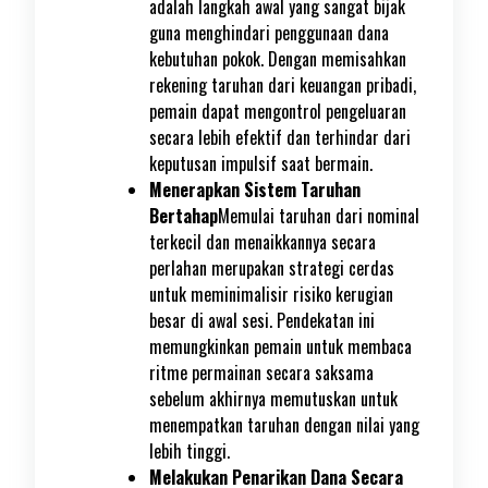
adalah langkah awal yang sangat bijak
guna menghindari penggunaan dana
kebutuhan pokok. Dengan memisahkan
rekening taruhan dari keuangan pribadi,
pemain dapat mengontrol pengeluaran
secara lebih efektif dan terhindar dari
keputusan impulsif saat bermain.
Menerapkan Sistem Taruhan
Bertahap
Memulai taruhan dari nominal
terkecil dan menaikkannya secara
perlahan merupakan strategi cerdas
untuk meminimalisir risiko kerugian
besar di awal sesi. Pendekatan ini
memungkinkan pemain untuk membaca
ritme permainan secara saksama
sebelum akhirnya memutuskan untuk
menempatkan taruhan dengan nilai yang
lebih tinggi.
Melakukan Penarikan Dana Secara