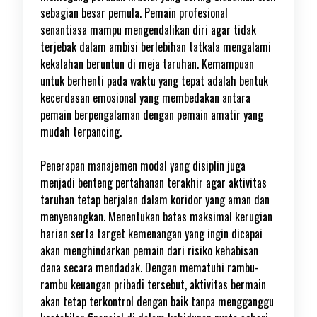
sebagian besar pemula. Pemain profesional
senantiasa mampu mengendalikan diri agar tidak
terjebak dalam ambisi berlebihan tatkala mengalami
kekalahan beruntun di meja taruhan. Kemampuan
untuk berhenti pada waktu yang tepat adalah bentuk
kecerdasan emosional yang membedakan antara
pemain berpengalaman dengan pemain amatir yang
mudah terpancing.
Penerapan manajemen modal yang disiplin juga
menjadi benteng pertahanan terakhir agar aktivitas
taruhan tetap berjalan dalam koridor yang aman dan
menyenangkan. Menentukan batas maksimal kerugian
harian serta target kemenangan yang ingin dicapai
akan menghindarkan pemain dari risiko kehabisan
dana secara mendadak. Dengan mematuhi rambu-
rambu keuangan pribadi tersebut, aktivitas bermain
akan tetap terkontrol dengan baik tanpa mengganggu