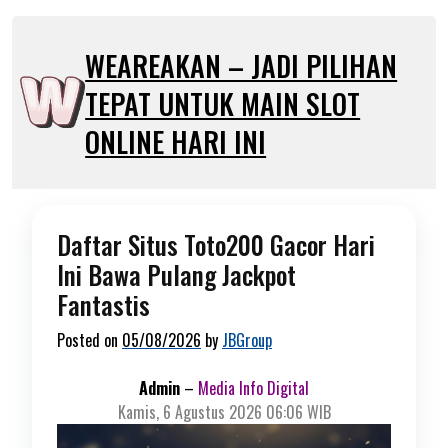
Skip
to
WEAREAKAN – JADI PILIHAN
content
TEPAT UNTUK MAIN SLOT
ONLINE HARI INI
Daftar Situs Toto200 Gacor Hari
Ini Bawa Pulang Jackpot
Fantastis
Posted on
05/08/2026
by
JBGroup
Admin
–
Media Info Digital
Kamis, 6 Agustus 2026 06:06 WIB