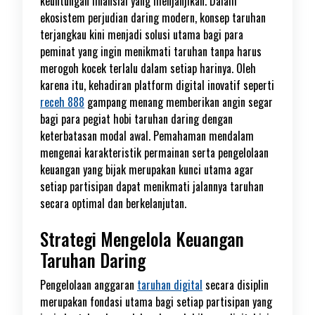
keuntungan finansial yang menjanjikan. Dalam
ekosistem perjudian daring modern, konsep taruhan
terjangkau kini menjadi solusi utama bagi para
peminat yang ingin menikmati taruhan tanpa harus
merogoh kocek terlalu dalam setiap harinya. Oleh
karena itu, kehadiran platform digital inovatif seperti
receh 888
gampang menang memberikan angin segar
bagi para pegiat hobi taruhan daring dengan
keterbatasan modal awal. Pemahaman mendalam
mengenai karakteristik permainan serta pengelolaan
keuangan yang bijak merupakan kunci utama agar
setiap partisipan dapat menikmati jalannya taruhan
secara optimal dan berkelanjutan.
Strategi Mengelola Keuangan
Taruhan Daring
Pengelolaan anggaran
taruhan digital
secara disiplin
merupakan fondasi utama bagi setiap partisipan yang