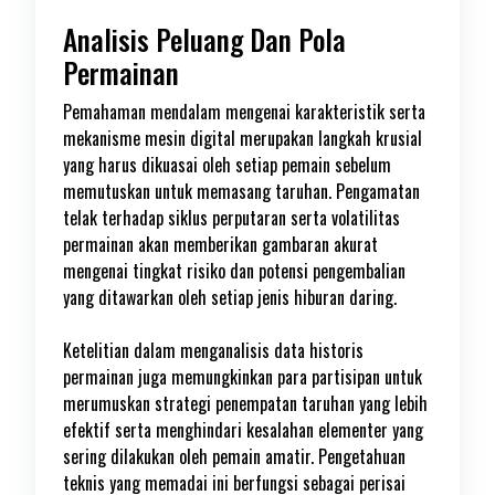
Analisis Peluang Dan Pola
Permainan
Pemahaman mendalam mengenai karakteristik serta
mekanisme mesin digital merupakan langkah krusial
yang harus dikuasai oleh setiap pemain sebelum
memutuskan untuk memasang taruhan. Pengamatan
telak terhadap siklus perputaran serta volatilitas
permainan akan memberikan gambaran akurat
mengenai tingkat risiko dan potensi pengembalian
yang ditawarkan oleh setiap jenis hiburan daring.
Ketelitian dalam menganalisis data historis
permainan juga memungkinkan para partisipan untuk
merumuskan strategi penempatan taruhan yang lebih
efektif serta menghindari kesalahan elementer yang
sering dilakukan oleh pemain amatir. Pengetahuan
teknis yang memadai ini berfungsi sebagai perisai