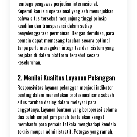
lembaga pengawas perjudian internasional.
Kepemilikan izin operasional yang sah menunjukkan
bahwa situs tersebut menjunjung tinggi prinsip
keadilan dan transparansi dalam setiap
penyelenggaraan permainan. Dengan demikian, para
pemain dapat memasang taruhan secara optimal
tanpa perlu meragukan integritas dari sistem yang
berjalan di dalam platform tersebut secara
keseluruhan.
2. Menilai Kualitas Layanan Pelanggan
Responsivitas layanan pelanggan menjadi indikator
penting dalam menentukan profesionalisme sebuah
situs taruhan daring dalam melayani para
anggotanya. Layanan bantuan yang beroperasi selama
dua puluh empat jam penuh tentu akan sangat
membantu para pemain tatkala menghadapi kendala
teknis maupun administratif. Petugas yang ramah,