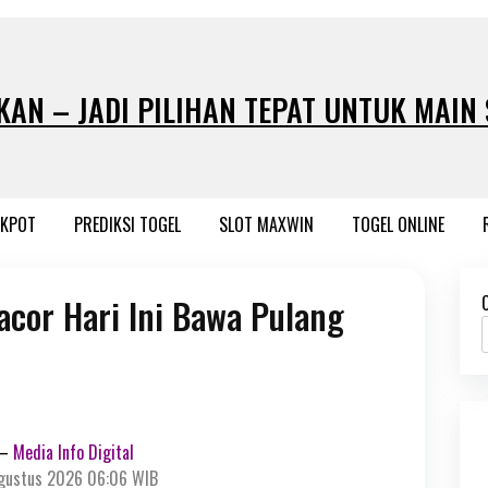
AN – JADI PILIHAN TEPAT UNTUK MAIN S
CKPOT
PREDIKSI TOGEL
SLOT MAXWIN
TOGEL ONLINE
acor Hari Ini Bawa Pulang
–
Media Info Digital
Agustus 2026 06:06 WIB