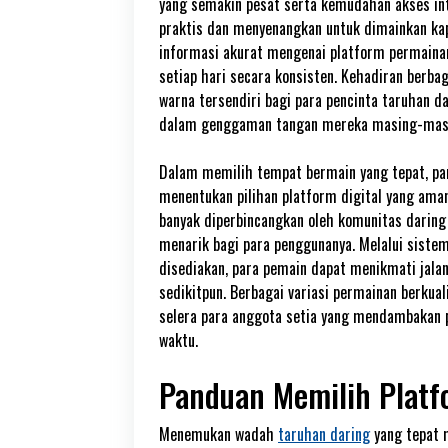
yang semakin pesat serta kemudahan akses inte
praktis dan menyenangkan untuk dimainkan kap
informasi akurat mengenai platform permain
setiap hari secara konsisten. Kehadiran berba
warna tersendiri bagi para pencinta taruhan d
dalam genggaman tangan mereka masing-mas
Dalam memilih tempat bermain yang tepat, para
menentukan pilihan platform digital yang aman
banyak diperbincangkan oleh komunitas darin
menarik bagi para penggunanya. Melalui siste
disediakan, para pemain dapat menikmati jala
sedikitpun. Berbagai variasi permainan berkua
selera para anggota setia yang mendambakan
waktu.
Panduan Memilih Platf
Menemukan wadah
taruhan daring
yang tepat 