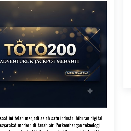
at ini telah menjadi salah satu industri hiburan digital
masyarakat modern di tanah air. Perkembangan teknologi