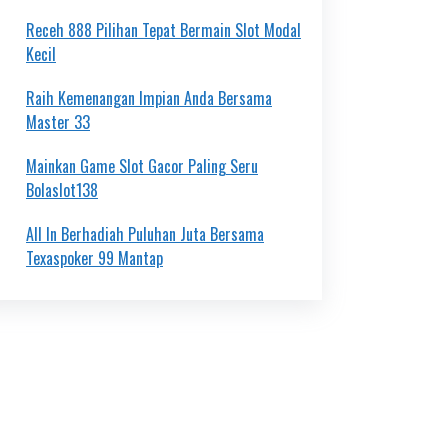
Receh 888 Pilihan Tepat Bermain Slot Modal
Kecil
Raih Kemenangan Impian Anda Bersama
Master 33
Mainkan Game Slot Gacor Paling Seru
Bolaslot138
All In Berhadiah Puluhan Juta Bersama
Texaspoker 99 Mantap