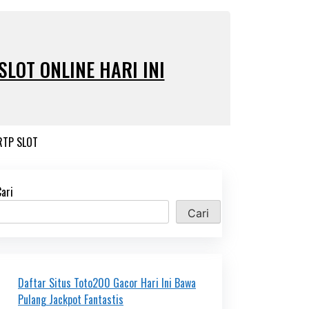
LOT ONLINE HARI INI
RTP SLOT
Cari
Cari
Daftar Situs Toto200 Gacor Hari Ini Bawa
Pulang Jackpot Fantastis