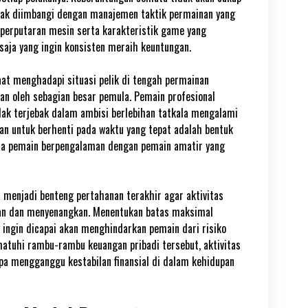
dak diimbangi dengan manajemen taktik permainan yang
perputaran mesin serta karakteristik game yang
saja yang ingin konsisten meraih keuntungan.
at menghadapi situasi pelik di tengah permainan
an oleh sebagian besar pemula. Pemain profesional
ak terjebak dalam ambisi berlebihan tatkala mengalami
n untuk berhenti pada waktu yang tepat adalah bentuk
a pemain berpengalaman dengan pemain amatir yang
 menjadi benteng pertahanan terakhir agar aktivitas
man dan menyenangkan. Menentukan batas maksimal
 ingin dicapai akan menghindarkan pemain dari risiko
tuhi rambu-rambu keuangan pribadi tersebut, aktivitas
npa mengganggu kestabilan finansial di dalam kehidupan