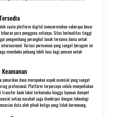
Tersedia
oleh suatu platform digital mencerminkan seberapa besar
buran para pengguna setianya. Situs berkualitas tinggi
gai pengembang perangkat lunak ternama dunia untuk
nternasional. Variasi permainan yang sangat beragam ini
juga membuka peluang lebih luas bagi pemain untuk
i Keamanan
a penarikan dana merupakan aspek esensial yang sangat
ring profesional. Platform terpercaya selalu menyediakan
i transfer bank lokal terkemuka hingga layanan dompet
ansial setiap nasabah juga dienkripsi dengan teknologi
ncurian data oleh pihak ketiga yang tidak berwenang.