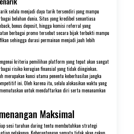
enarik
rik selalu menjadi daya tarik tersendiri yang mampu
bagai belahan dunia. Situs yang kredibel senantiasa
ack, bonus deposit, hingga komisi referral yang
atan berbagai promo tersebut secara bijak terbukti mampu
ikan sehingga durasi permainan menjadi jauh lebih
enai kriteria pemilihan platform yang tepat akan sangat
ai risiko kerugian finansial yang tidak diinginkan.
uh merupakan kunci utama penentu keberhasilan jangka
mpetitif ini. Oleh karena itu, selalu alokasikan waktu yang
m memutuskan untuk mendaftarkan diri serta menanamkan
Kemenangan Maksimal
iap sesi taruhan daring tentu membutuhkan strategi
 setiap pelakunya. Keberuntungan semata tidak akan cukup