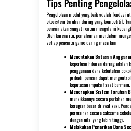
Tips Penting Pengelol
Pengelolaan modal yang baik adalah fondasi ut
ekosistem taruhan daring yang kompetitif. Ta
pemain akan sangat rentan mengalami kebangk
Oleh karena itu, pemahaman mendalam mengena
setiap pencinta game daring masa kini.
Menentukan Batasan Anggaran
keperluan hiburan daring adalah 
penggunaan dana kebutuhan pokok
pribadi, pemain dapat mengontrol 
keputusan impulsif saat bermain.
Menerapkan Sistem Taruhan B
menaikkannya secara perlahan me
kerugian besar di awal sesi. Pe
permainan secara saksama sebel
dengan nilai yang lebih tinggi.
Melakukan Penarikan Dana Sec