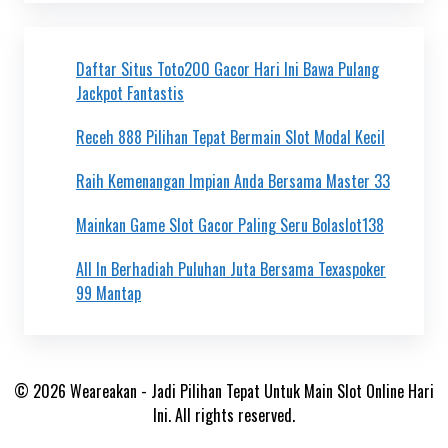
Daftar Situs Toto200 Gacor Hari Ini Bawa Pulang
Jackpot Fantastis
Receh 888 Pilihan Tepat Bermain Slot Modal Kecil
Raih Kemenangan Impian Anda Bersama Master 33
Mainkan Game Slot Gacor Paling Seru Bolaslot138
All In Berhadiah Puluhan Juta Bersama Texaspoker
99 Mantap
© 2026 Weareakan - Jadi Pilihan Tepat Untuk Main Slot Online Hari
Ini. All rights reserved.