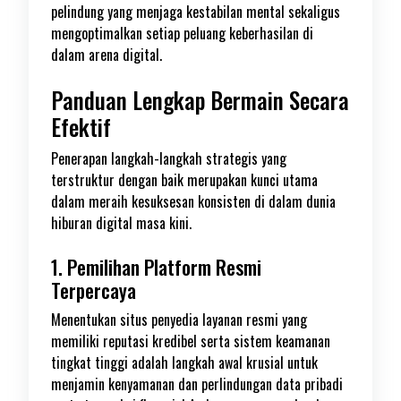
pelindung yang menjaga kestabilan mental sekaligus
mengoptimalkan setiap peluang keberhasilan di
dalam arena digital.
Panduan Lengkap Bermain Secara
Efektif
Penerapan langkah-langkah strategis yang
terstruktur dengan baik merupakan kunci utama
dalam meraih kesuksesan konsisten di dalam dunia
hiburan digital masa kini.
1. Pemilihan Platform Resmi
Terpercaya
Menentukan situs penyedia layanan resmi yang
memiliki reputasi kredibel serta sistem keamanan
tingkat tinggi adalah langkah awal krusial untuk
menjamin kenyamanan dan perlindungan data pribadi