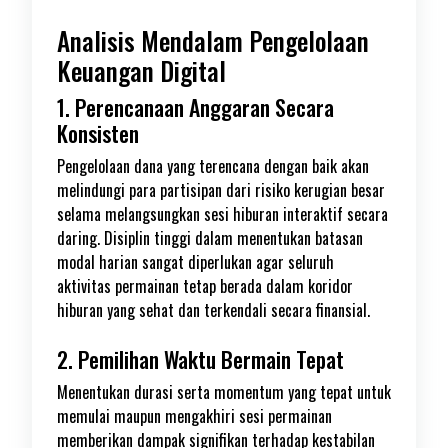
Analisis Mendalam Pengelolaan
Keuangan Digital
1. Perencanaan Anggaran Secara
Konsisten
Pengelolaan dana yang terencana dengan baik akan
melindungi para partisipan dari risiko kerugian besar
selama melangsungkan sesi hiburan interaktif secara
daring. Disiplin tinggi dalam menentukan batasan
modal harian sangat diperlukan agar seluruh
aktivitas permainan tetap berada dalam koridor
hiburan yang sehat dan terkendali secara finansial.
2. Pemilihan Waktu Bermain Tepat
Menentukan durasi serta momentum yang tepat untuk
memulai maupun mengakhiri sesi permainan
memberikan dampak signifikan terhadap kestabilan