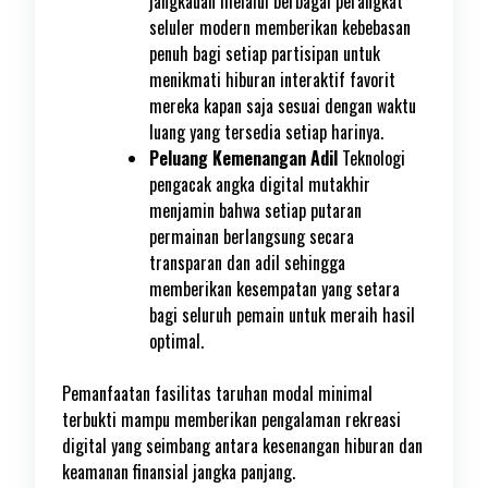
jangkauan melalui berbagai perangkat
seluler modern memberikan kebebasan
penuh bagi setiap partisipan untuk
menikmati hiburan interaktif favorit
mereka kapan saja sesuai dengan waktu
luang yang tersedia setiap harinya.
Peluang Kemenangan Adil
Teknologi
pengacak angka digital mutakhir
menjamin bahwa setiap putaran
permainan berlangsung secara
transparan dan adil sehingga
memberikan kesempatan yang setara
bagi seluruh pemain untuk meraih hasil
optimal.
Pemanfaatan fasilitas taruhan modal minimal
terbukti mampu memberikan pengalaman rekreasi
digital yang seimbang antara kesenangan hiburan dan
keamanan finansial jangka panjang.