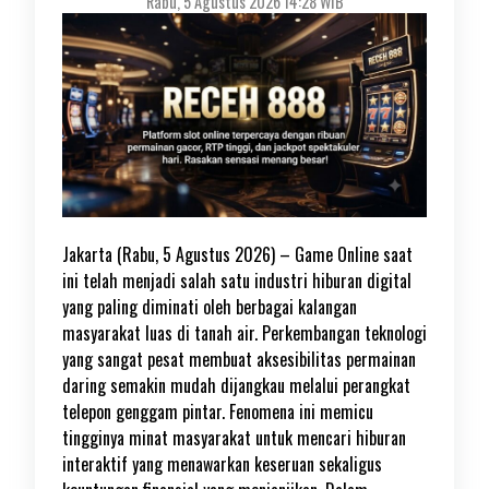
Rabu, 5 Agustus 2026 14:28 WIB
Jakarta (Rabu, 5 Agustus 2026) – Game Online saat
ini telah menjadi salah satu industri hiburan digital
yang paling diminati oleh berbagai kalangan
masyarakat luas di tanah air. Perkembangan teknologi
yang sangat pesat membuat aksesibilitas permainan
daring semakin mudah dijangkau melalui perangkat
telepon genggam pintar. Fenomena ini memicu
tingginya minat masyarakat untuk mencari hiburan
interaktif yang menawarkan keseruan sekaligus