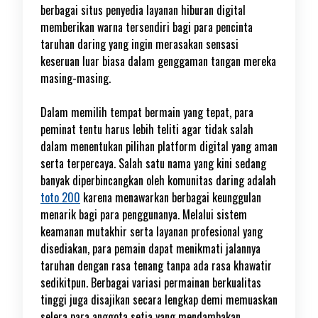
berbagai situs penyedia layanan hiburan digital
memberikan warna tersendiri bagi para pencinta
taruhan daring yang ingin merasakan sensasi
keseruan luar biasa dalam genggaman tangan mereka
masing-masing.
Dalam memilih tempat bermain yang tepat, para
peminat tentu harus lebih teliti agar tidak salah
dalam menentukan pilihan platform digital yang aman
serta terpercaya. Salah satu nama yang kini sedang
banyak diperbincangkan oleh komunitas daring adalah
toto 200
karena menawarkan berbagai keunggulan
menarik bagi para penggunanya. Melalui sistem
keamanan mutakhir serta layanan profesional yang
disediakan, para pemain dapat menikmati jalannya
taruhan dengan rasa tenang tanpa ada rasa khawatir
sedikitpun. Berbagai variasi permainan berkualitas
tinggi juga disajikan secara lengkap demi memuaskan
selera para anggota setia yang mendambakan