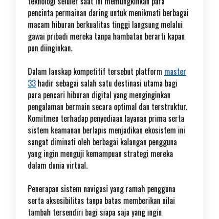
teknologi seluler saat ini memungkinkan para
pencinta permainan daring untuk menikmati berbagai
macam hiburan berkualitas tinggi langsung melalui
gawai pribadi mereka tanpa hambatan berarti kapan
pun diinginkan.
Dalam lanskap kompetitif tersebut platform
master
33
hadir sebagai salah satu destinasi utama bagi
para pencari hiburan digital yang menginginkan
pengalaman bermain secara optimal dan terstruktur.
Komitmen terhadap penyediaan layanan prima serta
sistem keamanan berlapis menjadikan ekosistem ini
sangat diminati oleh berbagai kalangan pengguna
yang ingin menguji kemampuan strategi mereka
dalam dunia virtual.
Penerapan sistem navigasi yang ramah pengguna
serta aksesibilitas tanpa batas memberikan nilai
tambah tersendiri bagi siapa saja yang ingin