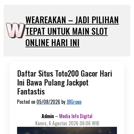
Skip
to
WEAREAKAN – JADI PILIHAN
content
TEPAT UNTUK MAIN SLOT
ONLINE HARI INI
Daftar Situs Toto200 Gacor Hari
Ini Bawa Pulang Jackpot
Fantastis
Posted on
05/08/2026
by
JBGroup
Admin
–
Media Info Digital
Kamis, 6 Agustus 2026 06:06 WIB