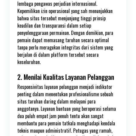
lembaga pengawas perjudian internasional.
Kepemilikan izin operasional yang sah menunjukkan
bahwa situs tersebut menjunjung tinggi prinsip
keadilan dan transparansi dalam setiap
penyelenggaraan permainan. Dengan demikian, para
pemain dapat memasang taruhan secara optimal
tanpa perlu meragukan integritas dari sistem yang
berjalan di dalam platform tersebut secara
keseluruhan.
2. Menilai Kualitas Layanan Pelanggan
Responsivitas layanan pelanggan menjadi indikator
penting dalam menentukan profesionalisme sebuah
situs taruhan daring dalam melayani para
anggotanya. Layanan bantuan yang beroperasi selama
dua puluh empat jam penuh tentu akan sangat
membantu para pemain tatkala menghadapi kendala
teknis maupun administratif. Petugas yang ramah,