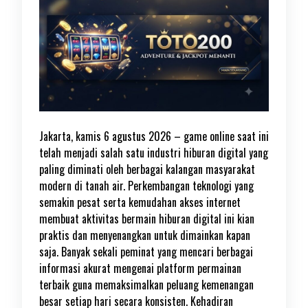
Jakarta, kamis 6 agustus 2026 – game online saat ini
telah menjadi salah satu industri hiburan digital yang
paling diminati oleh berbagai kalangan masyarakat
modern di tanah air. Perkembangan teknologi yang
semakin pesat serta kemudahan akses internet
membuat aktivitas bermain hiburan digital ini kian
praktis dan menyenangkan untuk dimainkan kapan
saja. Banyak sekali peminat yang mencari berbagai
informasi akurat mengenai platform permainan
terbaik guna memaksimalkan peluang kemenangan
besar setiap hari secara konsisten. Kehadiran