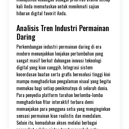
kali Anda memutuskan untuk menikmati sajian
hiburan digital favorit Anda.
Analisis Tren Industri Permainan
Daring
Perkembangan industri permainan daring di era
modern menunjukkan lonjakan pertumbuhan yang
sangat masif berkat dukungan inovasi teknologi
digital yang kian canggih. Integrasi sistem
kecerdasan buatan serta grafis beresolusi tinggi kini
mampu menghadirkan pengalaman visual yang begitu
memukau bagi setiap penikmatnya di seluruh dunia.
Para penyedia platform taruhan berlomba-lomba
menghadirkan fitur interaktif terbaru demi
memanjakan para pengguna setia yang menginginkan
sensasi permainan kian realistis dan mendalam.
Selain itu, kemudahan akses melalui berbagai