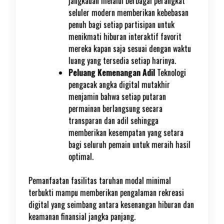
jangkauan melalui berbagai perangkat
seluler modern memberikan kebebasan
penuh bagi setiap partisipan untuk
menikmati hiburan interaktif favorit
mereka kapan saja sesuai dengan waktu
luang yang tersedia setiap harinya.
Peluang Kemenangan Adil
Teknologi
pengacak angka digital mutakhir
menjamin bahwa setiap putaran
permainan berlangsung secara
transparan dan adil sehingga
memberikan kesempatan yang setara
bagi seluruh pemain untuk meraih hasil
optimal.
Pemanfaatan fasilitas taruhan modal minimal
terbukti mampu memberikan pengalaman rekreasi
digital yang seimbang antara kesenangan hiburan dan
keamanan finansial jangka panjang.