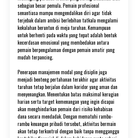
sebagian besar pemula. Pemain profesional
senantiasa mampu mengendalikan diri agar tidak
terjebak dalam ambisi berlebihan tatkala mengalami
kekalahan beruntun di meja taruhan. Kemampuan
untuk berhenti pada waktu yang tepat adalah bentuk
kecerdasan emosional yang membedakan antara
pemain berpengalaman dengan pemain amatir yang
mudah terpancing.
Penerapan manajemen modal yang disiplin juga
menjadi benteng pertahanan terakhir agar aktivitas
taruhan tetap berjalan dalam koridor yang aman dan
menyenangkan. Menentukan batas maksimal kerugian
harian serta target kemenangan yang ingin dicapai
akan menghindarkan pemain dari risiko kehabisan
dana secara mendadak. Dengan mematuhi rambu-
rambu keuangan pribadi tersebut, aktivitas bermain
akan tetap terkontrol dengan baik tanpa mengganggu