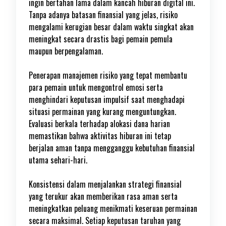
ingin bertahan lama dalam kancah hiburan digital ini.
Tanpa adanya batasan finansial yang jelas, risiko
mengalami kerugian besar dalam waktu singkat akan
meningkat secara drastis bagi pemain pemula
maupun berpengalaman.
Penerapan manajemen risiko yang tepat membantu
para pemain untuk mengontrol emosi serta
menghindari keputusan impulsif saat menghadapi
situasi permainan yang kurang menguntungkan.
Evaluasi berkala terhadap alokasi dana harian
memastikan bahwa aktivitas hiburan ini tetap
berjalan aman tanpa mengganggu kebutuhan finansial
utama sehari-hari.
Konsistensi dalam menjalankan strategi finansial
yang terukur akan memberikan rasa aman serta
meningkatkan peluang menikmati keseruan permainan
secara maksimal. Setiap keputusan taruhan yang