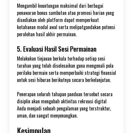
Mengambil keuntungan maksimal dari berbagai
penawaran bonus sambutan atau promosi harian yang
disediakan oleh platform dapat memperkuat
ketahanan modal awal serta melipatgandakan potensi
perolehan hasil akhir permainan.
5. Evaluasi Hasil Sesi Permainan
Melakukan tinjauan berkala terhadap setiap sesi
taruhan yang telah diselesaikan guna mengenali pola
perilaku bermain serta memperbaiki strategi finansial
untuk sesi hiburan berikutnya secara berkelanjutan.
Penerapan seluruh tahapan panduan tersebut secara
disiplin akan mengubah aktivitas rekreasi digital
Anda menjadi sebuah pengalaman yang terstruktur,
aman, dan sangat menyenangkan.
Kesimpulan