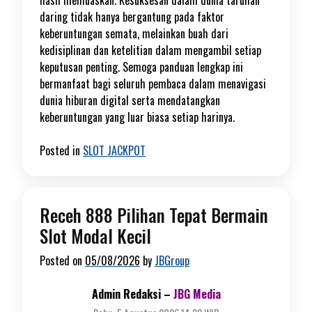
hasil memuaskan. Kesuksesan dalam dunia taruhan
daring tidak hanya bergantung pada faktor
keberuntungan semata, melainkan buah dari
kedisiplinan dan ketelitian dalam mengambil setiap
keputusan penting. Semoga panduan lengkap ini
bermanfaat bagi seluruh pembaca dalam menavigasi
dunia hiburan digital serta mendatangkan
keberuntungan yang luar biasa setiap harinya.
Posted in
SLOT JACKPOT
Receh 888 Pilihan Tepat Bermain
Slot Modal Kecil
Posted on
05/08/2026
by
JBGroup
Admin Redaksi –
JBG Media