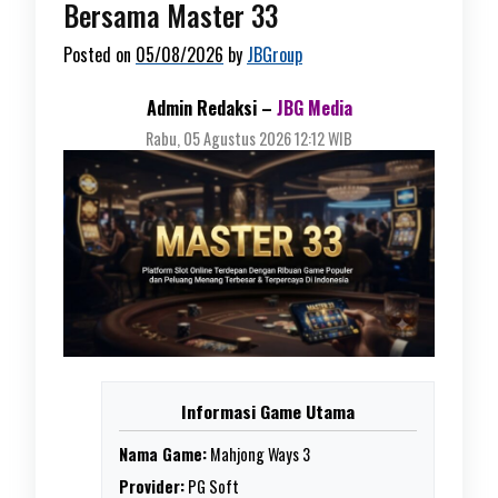
Bersama Master 33
Posted on
05/08/2026
by
JBGroup
Admin Redaksi –
JBG Media
Rabu, 05 Agustus 2026 12:12 WIB
Informasi Game Utama
Nama Game:
Mahjong Ways 3
Provider:
PG Soft