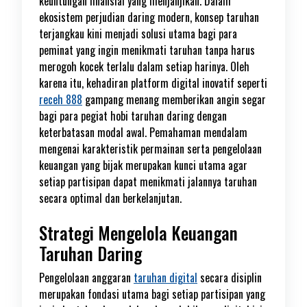
keuntungan finansial yang menjanjikan. Dalam
ekosistem perjudian daring modern, konsep taruhan
terjangkau kini menjadi solusi utama bagi para
peminat yang ingin menikmati taruhan tanpa harus
merogoh kocek terlalu dalam setiap harinya. Oleh
karena itu, kehadiran platform digital inovatif seperti
receh 888
gampang menang memberikan angin segar
bagi para pegiat hobi taruhan daring dengan
keterbatasan modal awal. Pemahaman mendalam
mengenai karakteristik permainan serta pengelolaan
keuangan yang bijak merupakan kunci utama agar
setiap partisipan dapat menikmati jalannya taruhan
secara optimal dan berkelanjutan.
Strategi Mengelola Keuangan
Taruhan Daring
Pengelolaan anggaran
taruhan digital
secara disiplin
merupakan fondasi utama bagi setiap partisipan yang