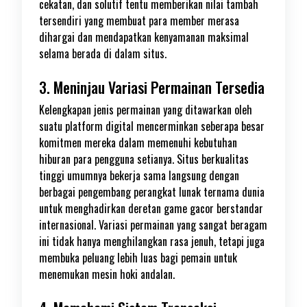
cekatan, dan solutif tentu memberikan nilai tambah
tersendiri yang membuat para member merasa
dihargai dan mendapatkan kenyamanan maksimal
selama berada di dalam situs.
3. Meninjau Variasi Permainan Tersedia
Kelengkapan jenis permainan yang ditawarkan oleh
suatu platform digital mencerminkan seberapa besar
komitmen mereka dalam memenuhi kebutuhan
hiburan para pengguna setianya. Situs berkualitas
tinggi umumnya bekerja sama langsung dengan
berbagai pengembang perangkat lunak ternama dunia
untuk menghadirkan deretan game gacor berstandar
internasional. Variasi permainan yang sangat beragam
ini tidak hanya menghilangkan rasa jenuh, tetapi juga
membuka peluang lebih luas bagi pemain untuk
menemukan mesin hoki andalan.