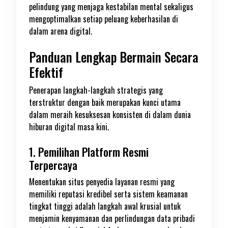
pelindung yang menjaga kestabilan mental sekaligus
mengoptimalkan setiap peluang keberhasilan di
dalam arena digital.
Panduan Lengkap Bermain Secara
Efektif
Penerapan langkah-langkah strategis yang
terstruktur dengan baik merupakan kunci utama
dalam meraih kesuksesan konsisten di dalam dunia
hiburan digital masa kini.
1. Pemilihan Platform Resmi
Terpercaya
Menentukan situs penyedia layanan resmi yang
memiliki reputasi kredibel serta sistem keamanan
tingkat tinggi adalah langkah awal krusial untuk
menjamin kenyamanan dan perlindungan data pribadi