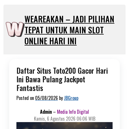
Skip
to
WEAREAKAN – JADI PILIHAN
content
TEPAT UNTUK MAIN SLOT
ONLINE HARI INI
Daftar Situs Toto200 Gacor Hari
Ini Bawa Pulang Jackpot
Fantastis
Posted on
05/08/2026
by
JBGroup
Admin
–
Media Info Digital
Kamis, 6 Agustus 2026 06:06 WIB