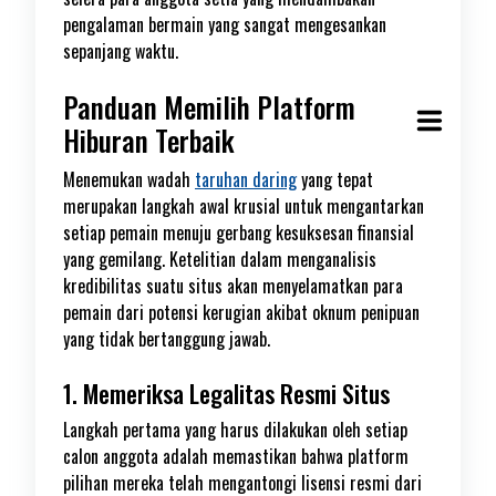
pengalaman bermain yang sangat mengesankan
sepanjang waktu.
Panduan Memilih Platform
Hiburan Terbaik
Menemukan wadah
taruhan daring
yang tepat
merupakan langkah awal krusial untuk mengantarkan
setiap pemain menuju gerbang kesuksesan finansial
yang gemilang. Ketelitian dalam menganalisis
kredibilitas suatu situs akan menyelamatkan para
pemain dari potensi kerugian akibat oknum penipuan
yang tidak bertanggung jawab.
1. Memeriksa Legalitas Resmi Situs
Langkah pertama yang harus dilakukan oleh setiap
calon anggota adalah memastikan bahwa platform
pilihan mereka telah mengantongi lisensi resmi dari