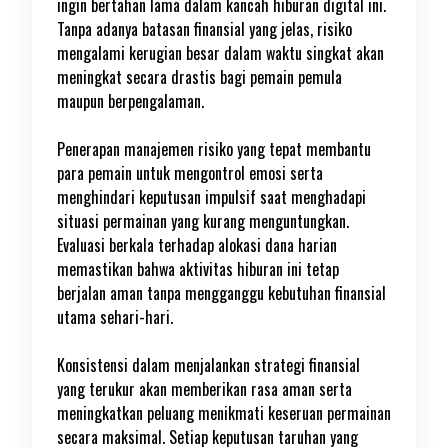
ingin bertahan lama dalam kancah hiburan digital ini.
Tanpa adanya batasan finansial yang jelas, risiko
mengalami kerugian besar dalam waktu singkat akan
meningkat secara drastis bagi pemain pemula
maupun berpengalaman.
Penerapan manajemen risiko yang tepat membantu
para pemain untuk mengontrol emosi serta
menghindari keputusan impulsif saat menghadapi
situasi permainan yang kurang menguntungkan.
Evaluasi berkala terhadap alokasi dana harian
memastikan bahwa aktivitas hiburan ini tetap
berjalan aman tanpa mengganggu kebutuhan finansial
utama sehari-hari.
Konsistensi dalam menjalankan strategi finansial
yang terukur akan memberikan rasa aman serta
meningkatkan peluang menikmati keseruan permainan
secara maksimal. Setiap keputusan taruhan yang