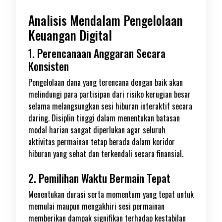
Analisis Mendalam Pengelolaan
Keuangan Digital
1. Perencanaan Anggaran Secara
Konsisten
Pengelolaan dana yang terencana dengan baik akan
melindungi para partisipan dari risiko kerugian besar
selama melangsungkan sesi hiburan interaktif secara
daring. Disiplin tinggi dalam menentukan batasan
modal harian sangat diperlukan agar seluruh
aktivitas permainan tetap berada dalam koridor
hiburan yang sehat dan terkendali secara finansial.
2. Pemilihan Waktu Bermain Tepat
Menentukan durasi serta momentum yang tepat untuk
memulai maupun mengakhiri sesi permainan
memberikan dampak signifikan terhadap kestabilan