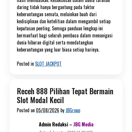
hasil memuaskan. Kesuksesan dalam dunia taruhan
daring tidak hanya bergantung pada faktor
keberuntungan semata, melainkan buah dari
kedisiplinan dan ketelitian dalam mengambil setiap
keputusan penting. Semoga panduan lengkap ini
bermanfaat bagi seluruh pembaca dalam menavigasi
dunia hiburan digital serta mendatangkan
keberuntungan yang luar biasa setiap harinya.
Posted in
SLOT JACKPOT
Receh 888 Pilihan Tepat Bermain
Slot Modal Kecil
Posted on
05/08/2026
by
JBGroup
Admin Redaksi –
JBG Media