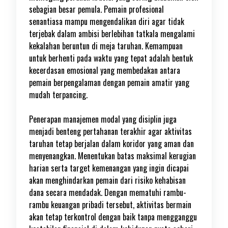
sebagian besar pemula. Pemain profesional
senantiasa mampu mengendalikan diri agar tidak
terjebak dalam ambisi berlebihan tatkala mengalami
kekalahan beruntun di meja taruhan. Kemampuan
untuk berhenti pada waktu yang tepat adalah bentuk
kecerdasan emosional yang membedakan antara
pemain berpengalaman dengan pemain amatir yang
mudah terpancing.
Penerapan manajemen modal yang disiplin juga
menjadi benteng pertahanan terakhir agar aktivitas
taruhan tetap berjalan dalam koridor yang aman dan
menyenangkan. Menentukan batas maksimal kerugian
harian serta target kemenangan yang ingin dicapai
akan menghindarkan pemain dari risiko kehabisan
dana secara mendadak. Dengan mematuhi rambu-
rambu keuangan pribadi tersebut, aktivitas bermain
akan tetap terkontrol dengan baik tanpa mengganggu