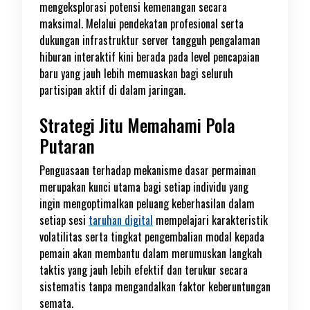
mengeksplorasi potensi kemenangan secara
maksimal. Melalui pendekatan profesional serta
dukungan infrastruktur server tangguh pengalaman
hiburan interaktif kini berada pada level pencapaian
baru yang jauh lebih memuaskan bagi seluruh
partisipan aktif di dalam jaringan.
Strategi Jitu Memahami Pola
Putaran
Penguasaan terhadap mekanisme dasar permainan
merupakan kunci utama bagi setiap individu yang
ingin mengoptimalkan peluang keberhasilan dalam
setiap sesi
taruhan digital
mempelajari karakteristik
volatilitas serta tingkat pengembalian modal kepada
pemain akan membantu dalam merumuskan langkah
taktis yang jauh lebih efektif dan terukur secara
sistematis tanpa mengandalkan faktor keberuntungan
semata.