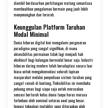
diambil berdasarkan perhitungan matang senantiasa
membuahkan pengalaman bermain yang jauh lebih
menyenangkan dan terarah.
Keunggulan Platform Taruhan
Modal Minimal
Dunia hiburan digital kini mengalami pergeseran
paradigma yang sangat signifikan, di mana
aksesibilitas permainan tidak lagi menjadi hak
eksklusif bagi kalangan bermodal besar saja. Industri
hiburan daring modern telah beradaptasi secara luar
biasa untuk mengakomodasi seluruh lapisan
masyarakat melalui penyediaan sistem taruhan yang
sangat ramah di kantong. Fleksibilitas ini membuka
peluang emas bagi siapa saja untuk merasakan
sensasi bertaruh kelas dunia tanpa harus merasa
terbebani oleh nominal setoran awal yang besar.
Inovasi teknologi mutakhir yang diterapkan oleh