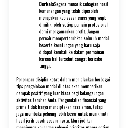
Berkala
Segera menarik sebagian hasil
kemenangan yang telah diperoleh
merupakan kebiasaan emas yang wajib
dimiliki oleh setiap pemain profesional
demi mengamankan profit. Jangan
pernah mempertaruhkan seluruh modal
beserta keuntungan yang baru saja
didapat kembali ke dalam permainan
karena hal tersebut sangat berisiko
tinggi.
Penerapan disiplin ketat dalam menjalankan berbagai
tips pengelolaan modal di atas akan memberikan
dampak positif yang luar biasa bagi kelangsungan
aktivitas taruhan Anda. Pengendalian finansial yang
prima tidak hanya menciptakan rasa aman, tetapi
juga membuka peluang lebih besar untuk menikmati
hasil jerih payah secara nyata. Mari jadikan
manajemen keuangan sebagai prioritas utama setiap