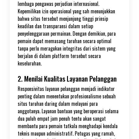
lembaga pengawas perjudian internasional.
Kepemilikan izin operasional yang sah menunjukkan
bahwa situs tersebut menjunjung tinggi prinsip
keadilan dan transparansi dalam setiap
penyelenggaraan permainan. Dengan demikian, para
pemain dapat memasang taruhan secara optimal
tanpa perlu meragukan integritas dari sistem yang
berjalan di dalam platform tersebut secara
keseluruhan.
2. Menilai Kualitas Layanan Pelanggan
Responsivitas layanan pelanggan menjadi indikator
penting dalam menentukan profesionalisme sebuah
situs taruhan daring dalam melayani para
anggotanya. Layanan bantuan yang beroperasi selama
dua puluh empat jam penuh tentu akan sangat
membantu para pemain tatkala menghadapi kendala
teknis maupun administratif. Petugas yang ramah,