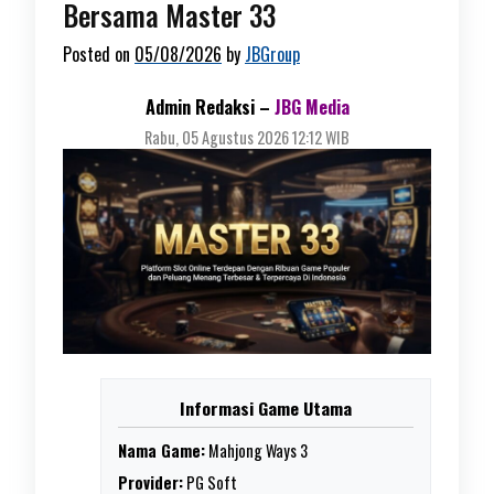
Bersama Master 33
Posted on
05/08/2026
by
JBGroup
Admin Redaksi –
JBG Media
Rabu, 05 Agustus 2026 12:12 WIB
Informasi Game Utama
Nama Game:
Mahjong Ways 3
Provider:
PG Soft