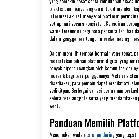
yang semakin pesat serta kemudahan akses inte
praktis dan menyenangkan untuk dimainkan kap
informasi akurat mengenai platform permain
setiap hari secara konsisten. Kehadiran berba
warna tersendiri bagi para pencinta taruhan d
dalam genggaman tangan mereka masing-mas
Dalam memilih tempat bermain yang tepat, para
menentukan pilihan platform digital yang aman
banyak diperbincangkan oleh komunitas darin
menarik bagi para penggunanya. Melalui siste
disediakan, para pemain dapat menikmati jala
sedikitpun. Berbagai variasi permainan berkua
selera para anggota setia yang mendambakan
waktu.
Panduan Memilih Platf
Menemukan wadah
taruhan daring
yang tepat 