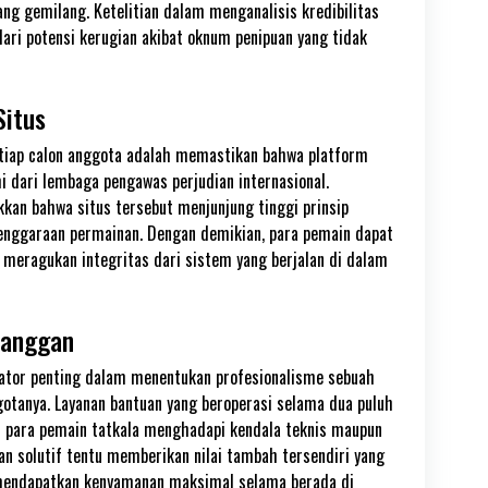
ng gemilang. Ketelitian dalam menganalisis kredibilitas
ari potensi kerugian akibat oknum penipuan yang tidak
Situs
etiap calon anggota adalah memastikan bahwa platform
i dari lembaga pengawas perjudian internasional.
kkan bahwa situs tersebut menjunjung tinggi prinsip
lenggaraan permainan. Dengan demikian, para pemain dapat
meragukan integritas dari sistem yang berjalan di dalam
elanggan
kator penting dalam menentukan profesionalisme sebuah
gotanya. Layanan bantuan yang beroperasi selama dua puluh
 para pemain tatkala menghadapi kendala teknis maupun
an solutif tentu memberikan nilai tambah tersendiri yang
endapatkan kenyamanan maksimal selama berada di