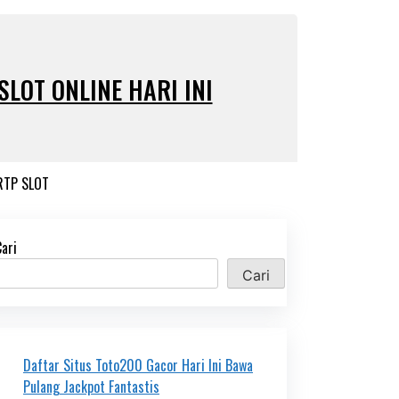
LOT ONLINE HARI INI
RTP SLOT
Cari
Cari
Daftar Situs Toto200 Gacor Hari Ini Bawa
Pulang Jackpot Fantastis