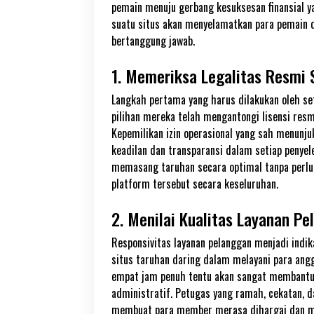
pemain menuju gerbang kesuksesan finansial ya
suatu situs akan menyelamatkan para pemain d
bertanggung jawab.
1. Memeriksa Legalitas Resmi 
Langkah pertama yang harus dilakukan oleh s
pilihan mereka telah mengantongi lisensi resm
Kepemilikan izin operasional yang sah menunju
keadilan dan transparansi dalam setiap penye
memasang taruhan secara optimal tanpa perlu 
platform tersebut secara keseluruhan.
2. Menilai Kualitas Layanan P
Responsivitas layanan pelanggan menjadi indi
situs taruhan daring dalam melayani para ang
empat jam penuh tentu akan sangat membantu
administratif. Petugas yang ramah, cekatan, d
membuat para member merasa dihargai dan m