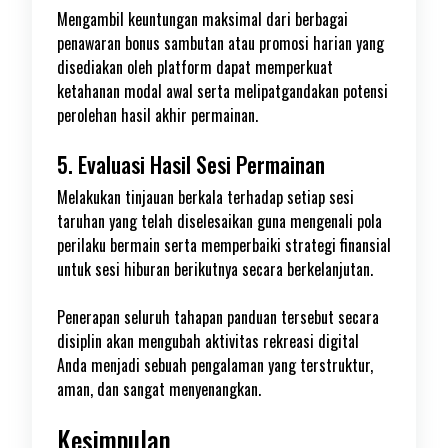
Mengambil keuntungan maksimal dari berbagai
penawaran bonus sambutan atau promosi harian yang
disediakan oleh platform dapat memperkuat
ketahanan modal awal serta melipatgandakan potensi
perolehan hasil akhir permainan.
5. Evaluasi Hasil Sesi Permainan
Melakukan tinjauan berkala terhadap setiap sesi
taruhan yang telah diselesaikan guna mengenali pola
perilaku bermain serta memperbaiki strategi finansial
untuk sesi hiburan berikutnya secara berkelanjutan.
Penerapan seluruh tahapan panduan tersebut secara
disiplin akan mengubah aktivitas rekreasi digital
Anda menjadi sebuah pengalaman yang terstruktur,
aman, dan sangat menyenangkan.
Kesimpulan