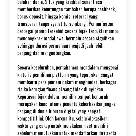
belahan dunia. Situs yang kredibel senantiasa
memberikan keuntungan tambahan berupa cashback,
bonus deposit, hingga komisi referral yang
transparan tanpa syarat tersembunyi. Pemanfaatan
berbagai promo tersebut secara bijak terbukti mampu
mendongkrak modal awal bermain secara signifikan
sehingga durasi permainan menjadi jauh lebih
panjang dan menguntungkan.
Secara keseluruhan, pemahaman mendalam mengenai
kriteria pemilihan platform yang tepat akan sangat
membantu para pemain dalam menghindari berbagai
risiko kerugian finansial yang tidak diinginkan.
Keputusan bijak dalam memilih tempat bertaruh
merupakan kunci utama penentu keberhasilan jangka
panjang di dunia hiburan digital yang sangat
kompetitif ini. Oleh karena itu, selalu alokasikan
waktu yang cukup untuk melakukan riset mandiri
sebelum memutuskan untuk mendaftarkan diri serta