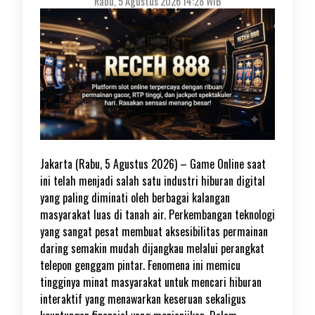
Rabu, 5 Agustus 2026 14:28 WIB
Jakarta (Rabu, 5 Agustus 2026) – Game Online saat
ini telah menjadi salah satu industri hiburan digital
yang paling diminati oleh berbagai kalangan
masyarakat luas di tanah air. Perkembangan teknologi
yang sangat pesat membuat aksesibilitas permainan
daring semakin mudah dijangkau melalui perangkat
telepon genggam pintar. Fenomena ini memicu
tingginya minat masyarakat untuk mencari hiburan
interaktif yang menawarkan keseruan sekaligus