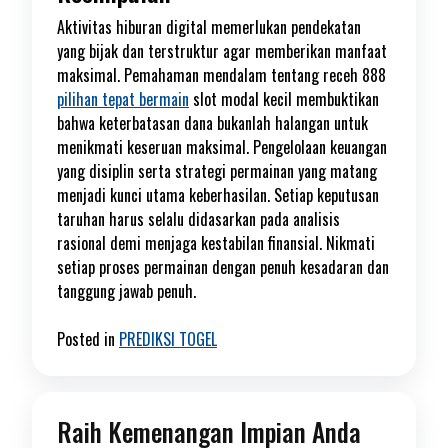
Aktivitas hiburan digital memerlukan pendekatan
yang bijak dan terstruktur agar memberikan manfaat
maksimal. Pemahaman mendalam tentang receh 888
pilihan tepat bermain
slot modal kecil membuktikan
bahwa keterbatasan dana bukanlah halangan untuk
menikmati keseruan maksimal. Pengelolaan keuangan
yang disiplin serta strategi permainan yang matang
menjadi kunci utama keberhasilan. Setiap keputusan
taruhan harus selalu didasarkan pada analisis
rasional demi menjaga kestabilan finansial. Nikmati
setiap proses permainan dengan penuh kesadaran dan
tanggung jawab penuh.
Posted in
PREDIKSI TOGEL
Raih Kemenangan Impian Anda