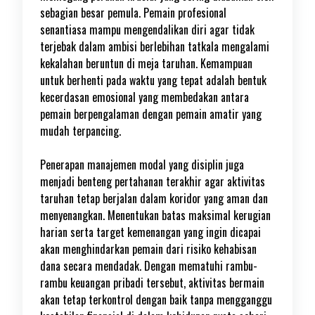
sebagian besar pemula. Pemain profesional
senantiasa mampu mengendalikan diri agar tidak
terjebak dalam ambisi berlebihan tatkala mengalami
kekalahan beruntun di meja taruhan. Kemampuan
untuk berhenti pada waktu yang tepat adalah bentuk
kecerdasan emosional yang membedakan antara
pemain berpengalaman dengan pemain amatir yang
mudah terpancing.
Penerapan manajemen modal yang disiplin juga
menjadi benteng pertahanan terakhir agar aktivitas
taruhan tetap berjalan dalam koridor yang aman dan
menyenangkan. Menentukan batas maksimal kerugian
harian serta target kemenangan yang ingin dicapai
akan menghindarkan pemain dari risiko kehabisan
dana secara mendadak. Dengan mematuhi rambu-
rambu keuangan pribadi tersebut, aktivitas bermain
akan tetap terkontrol dengan baik tanpa mengganggu