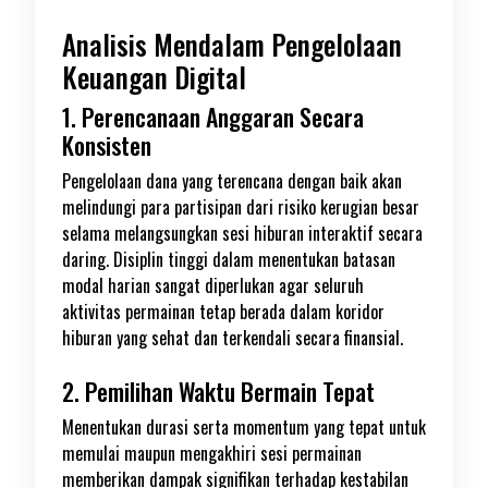
Analisis Mendalam Pengelolaan
Keuangan Digital
1. Perencanaan Anggaran Secara
Konsisten
Pengelolaan dana yang terencana dengan baik akan
melindungi para partisipan dari risiko kerugian besar
selama melangsungkan sesi hiburan interaktif secara
daring. Disiplin tinggi dalam menentukan batasan
modal harian sangat diperlukan agar seluruh
aktivitas permainan tetap berada dalam koridor
hiburan yang sehat dan terkendali secara finansial.
2. Pemilihan Waktu Bermain Tepat
Menentukan durasi serta momentum yang tepat untuk
memulai maupun mengakhiri sesi permainan
memberikan dampak signifikan terhadap kestabilan