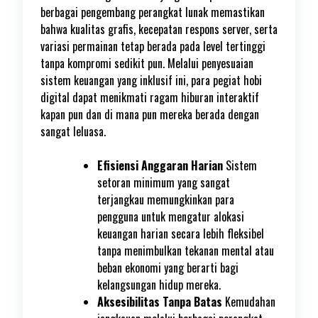
berbagai pengembang perangkat lunak memastikan
bahwa kualitas grafis, kecepatan respons server, serta
variasi permainan tetap berada pada level tertinggi
tanpa kompromi sedikit pun. Melalui penyesuaian
sistem keuangan yang inklusif ini, para pegiat hobi
digital dapat menikmati ragam hiburan interaktif
kapan pun dan di mana pun mereka berada dengan
sangat leluasa.
Efisiensi Anggaran Harian
Sistem
setoran minimum yang sangat
terjangkau memungkinkan para
pengguna untuk mengatur alokasi
keuangan harian secara lebih fleksibel
tanpa menimbulkan tekanan mental atau
beban ekonomi yang berarti bagi
kelangsungan hidup mereka.
Aksesibilitas Tanpa Batas
Kemudahan