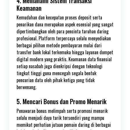
4. Memahami Sistem Transaksi
Keamanan
Kemudahan dan kecepatan proses deposit serta
penarikan dana merupakan aspek esensial yang sangat
dipertimbangkan oleh para pencinta taruhan daring
profesional. Platform terpercaya selalu menyediakan
berbagai pilihan metode pembayaran mulai dari
transfer bank lokal terkemuka hingga layanan dompet
digital modern yang praktis. Keamanan data finansial
setiap nasabah juga dienkripsi dengan teknologi
tingkat tinggi guna mencegah segala bentuk
pencurian data oleh pihak ketiga yang tidak
berwenang.
5. Mencari Bonus dan Promo Menarik
Penawaran bonus melimpah serta promosi menarik
selalu menjadi daya tarik tersendiri yang mampu
memikat perhatian jutaan pemain daring di berbagai