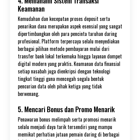
4. Memahami Sistem Transaksi
Keamanan
Kemudahan dan kecepatan proses deposit serta
penarikan dana merupakan aspek esensial yang sangat
dipertimbangkan oleh para pencinta taruhan daring
profesional. Platform terpercaya selalu menyediakan
berbagai pilihan metode pembayaran mulai dari
transfer bank lokal terkemuka hingga layanan dompet
digital modern yang praktis. Keamanan data finansial
setiap nasabah juga dienkripsi dengan teknologi
tingkat tinggi guna mencegah segala bentuk
pencurian data oleh pihak ketiga yang tidak
berwenang.
5. Mencari Bonus dan Promo Menarik
Penawaran bonus melimpah serta promosi menarik
selalu menjadi daya tarik tersendiri yang mampu
memikat perhatian jutaan pemain daring di berbagai