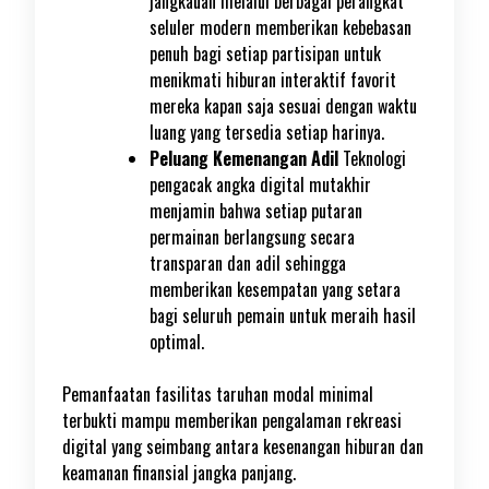
jangkauan melalui berbagai perangkat
seluler modern memberikan kebebasan
penuh bagi setiap partisipan untuk
menikmati hiburan interaktif favorit
mereka kapan saja sesuai dengan waktu
luang yang tersedia setiap harinya.
Peluang Kemenangan Adil
Teknologi
pengacak angka digital mutakhir
menjamin bahwa setiap putaran
permainan berlangsung secara
transparan dan adil sehingga
memberikan kesempatan yang setara
bagi seluruh pemain untuk meraih hasil
optimal.
Pemanfaatan fasilitas taruhan modal minimal
terbukti mampu memberikan pengalaman rekreasi
digital yang seimbang antara kesenangan hiburan dan
keamanan finansial jangka panjang.