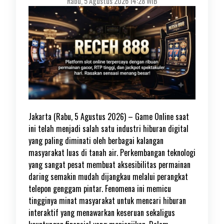
Rabu, 5 Agustus 2026 14:28 WIB
Jakarta (Rabu, 5 Agustus 2026) – Game Online saat
ini telah menjadi salah satu industri hiburan digital
yang paling diminati oleh berbagai kalangan
masyarakat luas di tanah air. Perkembangan teknologi
yang sangat pesat membuat aksesibilitas permainan
daring semakin mudah dijangkau melalui perangkat
telepon genggam pintar. Fenomena ini memicu
tingginya minat masyarakat untuk mencari hiburan
interaktif yang menawarkan keseruan sekaligus