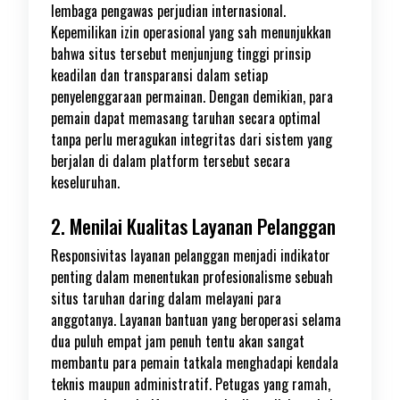
lembaga pengawas perjudian internasional.
Kepemilikan izin operasional yang sah menunjukkan
bahwa situs tersebut menjunjung tinggi prinsip
keadilan dan transparansi dalam setiap
penyelenggaraan permainan. Dengan demikian, para
pemain dapat memasang taruhan secara optimal
tanpa perlu meragukan integritas dari sistem yang
berjalan di dalam platform tersebut secara
keseluruhan.
2. Menilai Kualitas Layanan Pelanggan
Responsivitas layanan pelanggan menjadi indikator
penting dalam menentukan profesionalisme sebuah
situs taruhan daring dalam melayani para
anggotanya. Layanan bantuan yang beroperasi selama
dua puluh empat jam penuh tentu akan sangat
membantu para pemain tatkala menghadapi kendala
teknis maupun administratif. Petugas yang ramah,