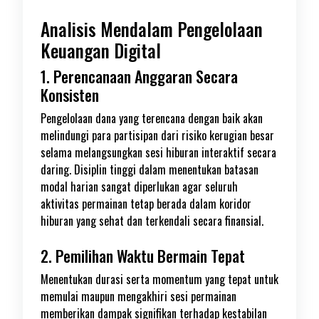
Analisis Mendalam Pengelolaan
Keuangan Digital
1. Perencanaan Anggaran Secara
Konsisten
Pengelolaan dana yang terencana dengan baik akan
melindungi para partisipan dari risiko kerugian besar
selama melangsungkan sesi hiburan interaktif secara
daring. Disiplin tinggi dalam menentukan batasan
modal harian sangat diperlukan agar seluruh
aktivitas permainan tetap berada dalam koridor
hiburan yang sehat dan terkendali secara finansial.
2. Pemilihan Waktu Bermain Tepat
Menentukan durasi serta momentum yang tepat untuk
memulai maupun mengakhiri sesi permainan
memberikan dampak signifikan terhadap kestabilan