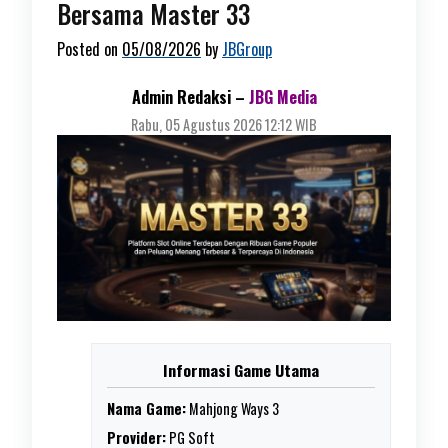
Bersama Master 33
Posted on
05/08/2026
by
JBGroup
Admin Redaksi –
JBG Media
Rabu, 05 Agustus 2026 12:12 WIB
Informasi Game Utama
Nama Game:
Mahjong Ways 3
Provider:
PG Soft