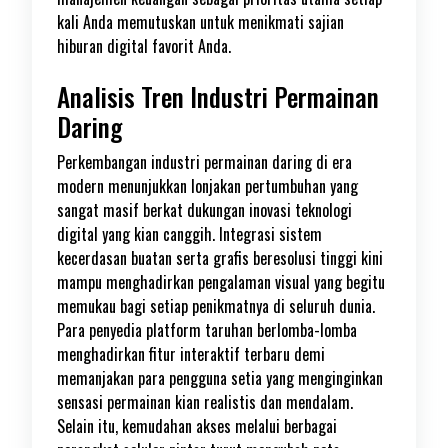
kali Anda memutuskan untuk menikmati sajian
hiburan digital favorit Anda.
Analisis Tren Industri Permainan
Daring
Perkembangan industri permainan daring di era
modern menunjukkan lonjakan pertumbuhan yang
sangat masif berkat dukungan inovasi teknologi
digital yang kian canggih. Integrasi sistem
kecerdasan buatan serta grafis beresolusi tinggi kini
mampu menghadirkan pengalaman visual yang begitu
memukau bagi setiap penikmatnya di seluruh dunia.
Para penyedia platform taruhan berlomba-lomba
menghadirkan fitur interaktif terbaru demi
memanjakan para pengguna setia yang menginginkan
sensasi permainan kian realistis dan mendalam.
Selain itu, kemudahan akses melalui berbagai