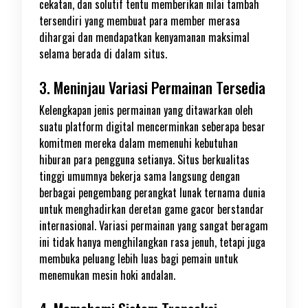
cekatan, dan solutif tentu memberikan nilai tambah
tersendiri yang membuat para member merasa
dihargai dan mendapatkan kenyamanan maksimal
selama berada di dalam situs.
3. Meninjau Variasi Permainan Tersedia
Kelengkapan jenis permainan yang ditawarkan oleh
suatu platform digital mencerminkan seberapa besar
komitmen mereka dalam memenuhi kebutuhan
hiburan para pengguna setianya. Situs berkualitas
tinggi umumnya bekerja sama langsung dengan
berbagai pengembang perangkat lunak ternama dunia
untuk menghadirkan deretan game gacor berstandar
internasional. Variasi permainan yang sangat beragam
ini tidak hanya menghilangkan rasa jenuh, tetapi juga
membuka peluang lebih luas bagi pemain untuk
menemukan mesin hoki andalan.