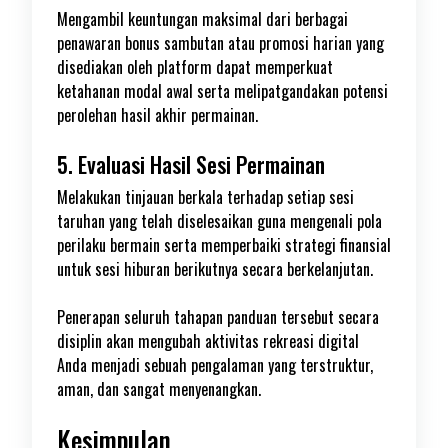
Mengambil keuntungan maksimal dari berbagai
penawaran bonus sambutan atau promosi harian yang
disediakan oleh platform dapat memperkuat
ketahanan modal awal serta melipatgandakan potensi
perolehan hasil akhir permainan.
5. Evaluasi Hasil Sesi Permainan
Melakukan tinjauan berkala terhadap setiap sesi
taruhan yang telah diselesaikan guna mengenali pola
perilaku bermain serta memperbaiki strategi finansial
untuk sesi hiburan berikutnya secara berkelanjutan.
Penerapan seluruh tahapan panduan tersebut secara
disiplin akan mengubah aktivitas rekreasi digital
Anda menjadi sebuah pengalaman yang terstruktur,
aman, dan sangat menyenangkan.
Kesimpulan