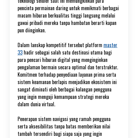
teknologi seluler saat ini memungkinkan para
pencinta permainan daring untuk menikmati berbagai
macam hiburan berkualitas tinggi langsung melalui
gawai pribadi mereka tanpa hambatan berarti kapan
pun diinginkan.
Dalam lanskap kompetitif tersebut platform
master
33
hadir sebagai salah satu destinasi utama bagi
para pencari hiburan digital yang menginginkan
pengalaman bermain secara optimal dan terstruktur.
Komitmen terhadap penyediaan layanan prima serta
sistem keamanan berlapis menjadikan ekosistem ini
sangat diminati oleh berbagai kalangan pengguna
yang ingin menguji kemampuan strategi mereka
dalam dunia virtual.
Penerapan sistem navigasi yang ramah pengguna
serta aksesibilitas tanpa batas memberikan nilai
tambah tersendiri bagi siapa saja yang ingin