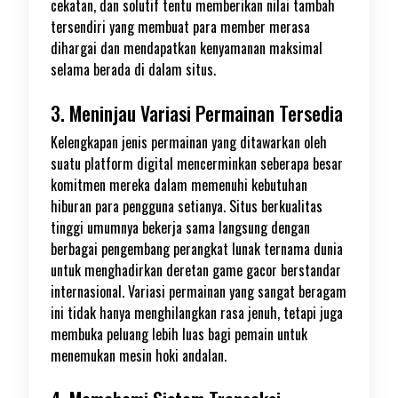
cekatan, dan solutif tentu memberikan nilai tambah
tersendiri yang membuat para member merasa
dihargai dan mendapatkan kenyamanan maksimal
selama berada di dalam situs.
3. Meninjau Variasi Permainan Tersedia
Kelengkapan jenis permainan yang ditawarkan oleh
suatu platform digital mencerminkan seberapa besar
komitmen mereka dalam memenuhi kebutuhan
hiburan para pengguna setianya. Situs berkualitas
tinggi umumnya bekerja sama langsung dengan
berbagai pengembang perangkat lunak ternama dunia
untuk menghadirkan deretan game gacor berstandar
internasional. Variasi permainan yang sangat beragam
ini tidak hanya menghilangkan rasa jenuh, tetapi juga
membuka peluang lebih luas bagi pemain untuk
menemukan mesin hoki andalan.