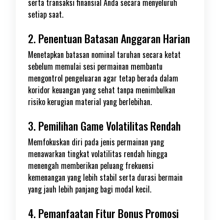
serta transaksi finansial Anda secara menyeluruh
setiap saat.
2. Penentuan Batasan Anggaran Harian
Menetapkan batasan nominal taruhan secara ketat
sebelum memulai sesi permainan membantu
mengontrol pengeluaran agar tetap berada dalam
koridor keuangan yang sehat tanpa menimbulkan
risiko kerugian material yang berlebihan.
3. Pemilihan Game Volatilitas Rendah
Memfokuskan diri pada jenis permainan yang
menawarkan tingkat volatilitas rendah hingga
menengah memberikan peluang frekuensi
kemenangan yang lebih stabil serta durasi bermain
yang jauh lebih panjang bagi modal kecil.
4. Pemanfaatan Fitur Bonus Promosi