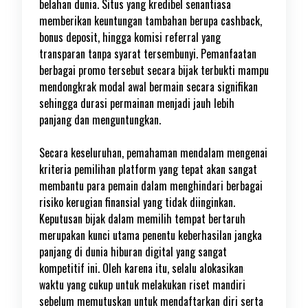
belahan dunia. Situs yang kredibel senantiasa
memberikan keuntungan tambahan berupa cashback,
bonus deposit, hingga komisi referral yang
transparan tanpa syarat tersembunyi. Pemanfaatan
berbagai promo tersebut secara bijak terbukti mampu
mendongkrak modal awal bermain secara signifikan
sehingga durasi permainan menjadi jauh lebih
panjang dan menguntungkan.
Secara keseluruhan, pemahaman mendalam mengenai
kriteria pemilihan platform yang tepat akan sangat
membantu para pemain dalam menghindari berbagai
risiko kerugian finansial yang tidak diinginkan.
Keputusan bijak dalam memilih tempat bertaruh
merupakan kunci utama penentu keberhasilan jangka
panjang di dunia hiburan digital yang sangat
kompetitif ini. Oleh karena itu, selalu alokasikan
waktu yang cukup untuk melakukan riset mandiri
sebelum memutuskan untuk mendaftarkan diri serta