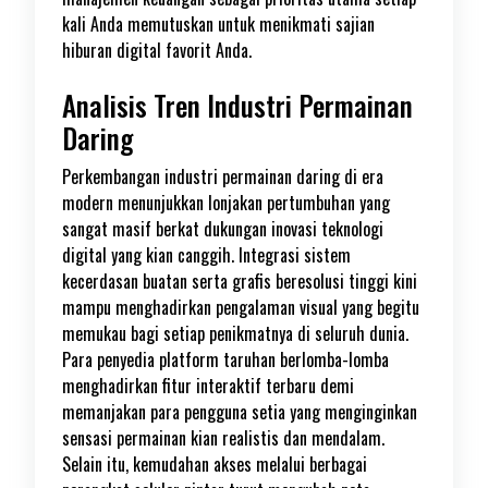
kali Anda memutuskan untuk menikmati sajian
hiburan digital favorit Anda.
Analisis Tren Industri Permainan
Daring
Perkembangan industri permainan daring di era
modern menunjukkan lonjakan pertumbuhan yang
sangat masif berkat dukungan inovasi teknologi
digital yang kian canggih. Integrasi sistem
kecerdasan buatan serta grafis beresolusi tinggi kini
mampu menghadirkan pengalaman visual yang begitu
memukau bagi setiap penikmatnya di seluruh dunia.
Para penyedia platform taruhan berlomba-lomba
menghadirkan fitur interaktif terbaru demi
memanjakan para pengguna setia yang menginginkan
sensasi permainan kian realistis dan mendalam.
Selain itu, kemudahan akses melalui berbagai