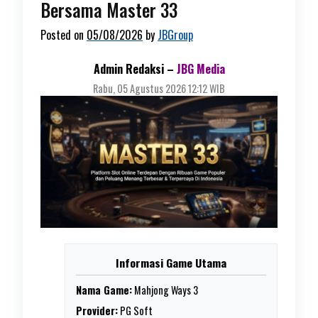
Bersama Master 33
Posted on
05/08/2026
by
JBGroup
Admin Redaksi –
JBG Media
Rabu, 05 Agustus 2026 12:12 WIB
Informasi Game Utama
Nama Game:
Mahjong Ways 3
Provider:
PG Soft