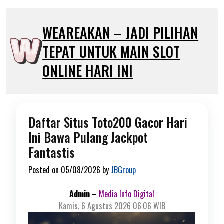
Skip
to
WEAREAKAN – JADI PILIHAN
content
TEPAT UNTUK MAIN SLOT
ONLINE HARI INI
Daftar Situs Toto200 Gacor Hari
Ini Bawa Pulang Jackpot
Fantastis
Posted on
05/08/2026
by
JBGroup
Admin
–
Media Info Digital
Kamis, 6 Agustus 2026 06:06 WIB