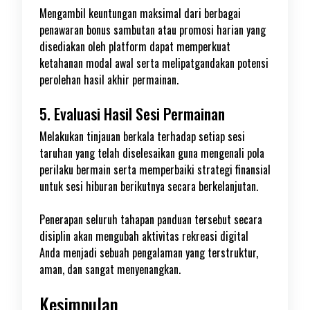
Mengambil keuntungan maksimal dari berbagai
penawaran bonus sambutan atau promosi harian yang
disediakan oleh platform dapat memperkuat
ketahanan modal awal serta melipatgandakan potensi
perolehan hasil akhir permainan.
5. Evaluasi Hasil Sesi Permainan
Melakukan tinjauan berkala terhadap setiap sesi
taruhan yang telah diselesaikan guna mengenali pola
perilaku bermain serta memperbaiki strategi finansial
untuk sesi hiburan berikutnya secara berkelanjutan.
Penerapan seluruh tahapan panduan tersebut secara
disiplin akan mengubah aktivitas rekreasi digital
Anda menjadi sebuah pengalaman yang terstruktur,
aman, dan sangat menyenangkan.
Kesimpulan