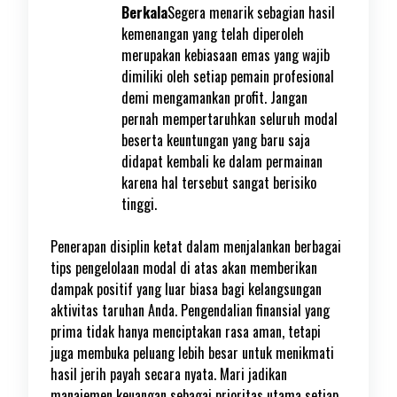
Berkala
Segera menarik sebagian hasil
kemenangan yang telah diperoleh
merupakan kebiasaan emas yang wajib
dimiliki oleh setiap pemain profesional
demi mengamankan profit. Jangan
pernah mempertaruhkan seluruh modal
beserta keuntungan yang baru saja
didapat kembali ke dalam permainan
karena hal tersebut sangat berisiko
tinggi.
Penerapan disiplin ketat dalam menjalankan berbagai
tips pengelolaan modal di atas akan memberikan
dampak positif yang luar biasa bagi kelangsungan
aktivitas taruhan Anda. Pengendalian finansial yang
prima tidak hanya menciptakan rasa aman, tetapi
juga membuka peluang lebih besar untuk menikmati
hasil jerih payah secara nyata. Mari jadikan
manajemen keuangan sebagai prioritas utama setiap