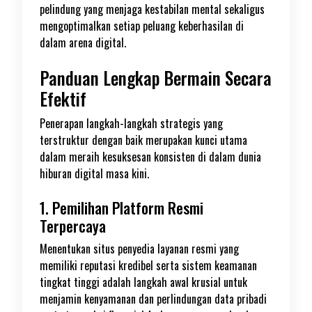
pelindung yang menjaga kestabilan mental sekaligus
mengoptimalkan setiap peluang keberhasilan di
dalam arena digital.
Panduan Lengkap Bermain Secara
Efektif
Penerapan langkah-langkah strategis yang
terstruktur dengan baik merupakan kunci utama
dalam meraih kesuksesan konsisten di dalam dunia
hiburan digital masa kini.
1. Pemilihan Platform Resmi
Terpercaya
Menentukan situs penyedia layanan resmi yang
memiliki reputasi kredibel serta sistem keamanan
tingkat tinggi adalah langkah awal krusial untuk
menjamin kenyamanan dan perlindungan data pribadi