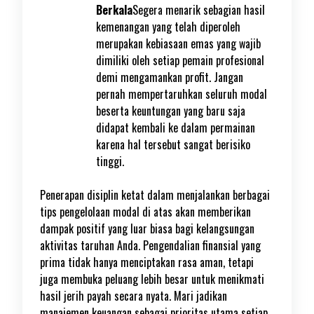
Berkala
Segera menarik sebagian hasil
kemenangan yang telah diperoleh
merupakan kebiasaan emas yang wajib
dimiliki oleh setiap pemain profesional
demi mengamankan profit. Jangan
pernah mempertaruhkan seluruh modal
beserta keuntungan yang baru saja
didapat kembali ke dalam permainan
karena hal tersebut sangat berisiko
tinggi.
Penerapan disiplin ketat dalam menjalankan berbagai
tips pengelolaan modal di atas akan memberikan
dampak positif yang luar biasa bagi kelangsungan
aktivitas taruhan Anda. Pengendalian finansial yang
prima tidak hanya menciptakan rasa aman, tetapi
juga membuka peluang lebih besar untuk menikmati
hasil jerih payah secara nyata. Mari jadikan
manajemen keuangan sebagai prioritas utama setiap