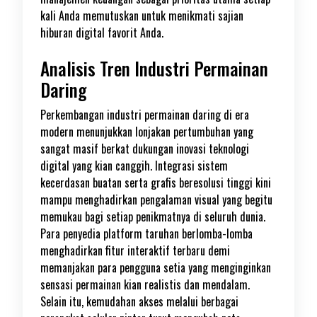
kali Anda memutuskan untuk menikmati sajian
hiburan digital favorit Anda.
Analisis Tren Industri Permainan
Daring
Perkembangan industri permainan daring di era
modern menunjukkan lonjakan pertumbuhan yang
sangat masif berkat dukungan inovasi teknologi
digital yang kian canggih. Integrasi sistem
kecerdasan buatan serta grafis beresolusi tinggi kini
mampu menghadirkan pengalaman visual yang begitu
memukau bagi setiap penikmatnya di seluruh dunia.
Para penyedia platform taruhan berlomba-lomba
menghadirkan fitur interaktif terbaru demi
memanjakan para pengguna setia yang menginginkan
sensasi permainan kian realistis dan mendalam.
Selain itu, kemudahan akses melalui berbagai