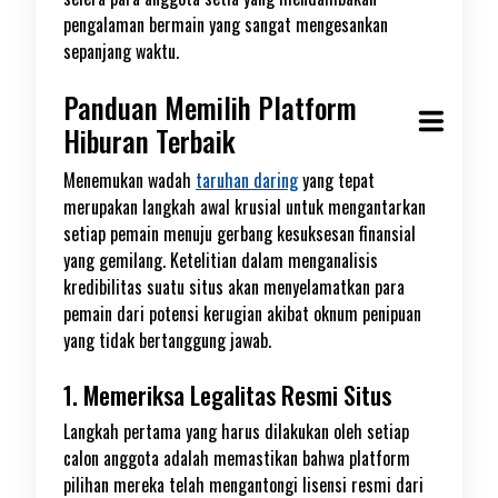
pengalaman bermain yang sangat mengesankan
sepanjang waktu.
Panduan Memilih Platform
Hiburan Terbaik
Menemukan wadah
taruhan daring
yang tepat
merupakan langkah awal krusial untuk mengantarkan
setiap pemain menuju gerbang kesuksesan finansial
yang gemilang. Ketelitian dalam menganalisis
kredibilitas suatu situs akan menyelamatkan para
pemain dari potensi kerugian akibat oknum penipuan
yang tidak bertanggung jawab.
1. Memeriksa Legalitas Resmi Situs
Langkah pertama yang harus dilakukan oleh setiap
calon anggota adalah memastikan bahwa platform
pilihan mereka telah mengantongi lisensi resmi dari