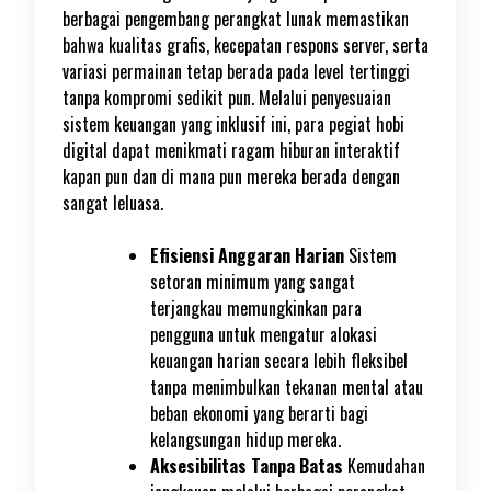
berbagai pengembang perangkat lunak memastikan
bahwa kualitas grafis, kecepatan respons server, serta
variasi permainan tetap berada pada level tertinggi
tanpa kompromi sedikit pun. Melalui penyesuaian
sistem keuangan yang inklusif ini, para pegiat hobi
digital dapat menikmati ragam hiburan interaktif
kapan pun dan di mana pun mereka berada dengan
sangat leluasa.
Efisiensi Anggaran Harian
Sistem
setoran minimum yang sangat
terjangkau memungkinkan para
pengguna untuk mengatur alokasi
keuangan harian secara lebih fleksibel
tanpa menimbulkan tekanan mental atau
beban ekonomi yang berarti bagi
kelangsungan hidup mereka.
Aksesibilitas Tanpa Batas
Kemudahan