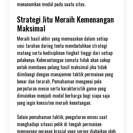
menanamkan modal pada suatu situs.
Strategi Jitu Meraih Kemenangan
Maksimal
Meraih hasil akhir yang memuaskan dalam setiap
sesi taruhan daring tentu membutuhkan strategi
matang serta kedisiplinan tingkat tinggi dari setiap
pelakunya. Keberuntungan semata tidak akan cukup
untuk membawa pulang hasil maksimal jika tidak
diimbangi dengan manajemen taktik permainan yang
benar dan terarah. Pemahaman mengenai pola
perputaran mesin serta karakteristik game yang
dimainkan menjadi modal berharga bagi siapa saja
yang ingin konsisten meraih keuntungan.
Selain pemahaman taktik, pengaturan emosi saat
menghadapi situasi pelik di tengah permainan
memegang peranan krusial yang sering diabaikan oleh