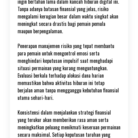
ingin bertahan lama dalam kancah hiburan digital ini.
Tanpa adanya batasan finansial yang jelas, risiko
mengalami kerugian besar dalam waktu singkat akan
meningkat secara drastis bagi pemain pemula
maupun berpengalaman.
Penerapan manajemen risiko yang tepat membantu
para pemain untuk mengontrol emosi serta
menghindari keputusan impulsif saat menghadapi
situasi permainan yang kurang menguntungkan.
Evaluasi berkala terhadap alokasi dana harian
memastikan bahwa aktivitas hiburan ini tetap
berjalan aman tanpa mengganggu kebutuhan finansial
utama sehari-hari.
Konsistensi dalam menjalankan strategi finansial
yang terukur akan memberikan rasa aman serta
meningkatkan peluang menikmati keseruan permainan
secara maksimal. Setiap keputusan taruhan yang