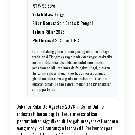
RTP:
96.85%
Volatilitas:
Tinggi
Fitur Bonus:
Spin Gratis & Pengali
Tahun Rilis:
2026
Platform:
iOS, Android, PC
Latar belakang game ini mengusung estetika budaya
tradisional Tiongkok yang dipadukan dengan mekanika
modern. Dikembangkan khusus untuk memberikan
pengalaman hiburan interaktif tingkat tinggi, hiburan
digital ini sukses menarik perhatian para peminat
global melalui inovasi grafis memukau serta sistem
putaran dinamis yang sangat menantang ketangkasan
setiap partisipa
Jakarta Rabu 05 Agustus 2026 – Game Online
industri hiburan digital terus mencatatkan
pertumbuhan signifikan di tengah masyarakat modern
yang menyukai tantangan interaktif. Perkembangan