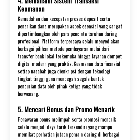
4. Memahami Sistem Transaksi
Keamanan
Kemudahan dan kecepatan proses deposit serta
penarikan dana merupakan aspek esensial yang sangat
dipertimbangkan oleh para pencinta taruhan daring
profesional. Platform terpercaya selalu menyediakan
berbagai pilihan metode pembayaran mulai dari
transfer bank lokal terkemuka hingga layanan dompet
digital modern yang praktis. Keamanan data finansial
setiap nasabah juga dienkripsi dengan teknologi
tingkat tinggi guna mencegah segala bentuk
pencurian data oleh pihak ketiga yang tidak
berwenang.
5. Mencari Bonus dan Promo Menarik
Penawaran bonus melimpah serta promosi menarik
selalu menjadi daya tarik tersendiri yang mampu
memikat perhatian jutaan pemain daring di berbagai