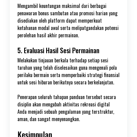
Mengambil keuntungan maksimal dari berbagai
penawaran bonus sambutan atau promosi harian yang
disediakan oleh platform dapat memperkuat
ketahanan modal awal serta melipatgandakan potensi
perolehan hasil akhir permainan.
5. Evaluasi Hasil Sesi Permainan
Melakukan tinjauan berkala terhadap setiap sesi
taruhan yang telah diselesaikan guna mengenali pola
perilaku bermain serta memperbaiki strategi finansial
untuk sesi hiburan berikutnya secara berkelanjutan.
Penerapan seluruh tahapan panduan tersebut secara
disiplin akan mengubah aktivitas rekreasi digital
Anda menjadi sebuah pengalaman yang terstruktur,
aman, dan sangat menyenangkan.
Kesimpulan