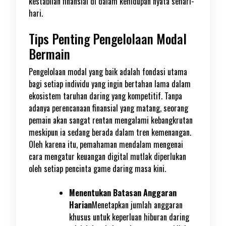
kestabilan finansial di dalam kehidupan nyata sehari-
hari.
Tips Penting Pengelolaan Modal
Bermain
Pengelolaan modal yang baik adalah fondasi utama
bagi setiap individu yang ingin bertahan lama dalam
ekosistem taruhan daring yang kompetitif. Tanpa
adanya perencanaan finansial yang matang, seorang
pemain akan sangat rentan mengalami kebangkrutan
meskipun ia sedang berada dalam tren kemenangan.
Oleh karena itu, pemahaman mendalam mengenai
cara mengatur keuangan digital mutlak diperlukan
oleh setiap pencinta game daring masa kini.
Menentukan Batasan Anggaran
Harian
Menetapkan jumlah anggaran
khusus untuk keperluan hiburan daring