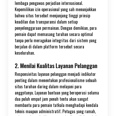
lembaga pengawas perjudian internasional.
Kepemilikan izin operasional yang sah menunjukkan
bahwa situs tersebut menjunjung tinggi prinsip
keadilan dan transparansi dalam setiap
penyelenggaraan permainan. Dengan demikian, para
pemain dapat memasang taruhan secara optimal
tanpa perlu meragukan integritas dari sistem yang
berjalan di dalam platform tersebut secara
keseluruhan.
2. Menilai Kualitas Layanan Pelanggan
Responsivitas layanan pelanggan menjadi indikator
penting dalam menentukan profesionalisme sebuah
situs taruhan daring dalam melayani para
anggotanya. Layanan bantuan yang beroperasi selama
dua puluh empat jam penuh tentu akan sangat
membantu para pemain tatkala menghadapi kendala
teknis maupun administratif. Petugas yang ramah,