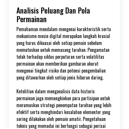
Analisis Peluang Dan Pola
Permainan
Pemahaman mendalam mengenai karakteristik serta
mekanisme mesin digital merupakan langkah krusial
yang harus dikuasai oleh setiap pemain sebelum
memutuskan untuk memasang taruhan. Pengamatan
telak terhadap siklus perputaran serta volatilitas
permainan akan memberikan gambaran akurat
mengenai tingkat risiko dan potensi pengembalian
yang ditawarkan oleh setiap jenis hiburan daring.
Ketelitian dalam menganalisis data historis
permainan juga memungkinkan para partisipan untuk
merumuskan strategi penempatan taruhan yang lebih
efektif serta menghindari kesalahan elementer yang
sering dilakukan oleh pemain amatir. Pengetahuan
teknis yang memadai ini berfungsi sebagai perisai