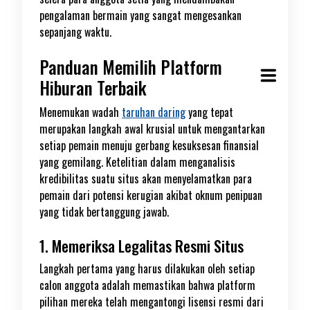
pengalaman bermain yang sangat mengesankan
sepanjang waktu.
Panduan Memilih Platform
Hiburan Terbaik
Menemukan wadah
taruhan daring
yang tepat
merupakan langkah awal krusial untuk mengantarkan
setiap pemain menuju gerbang kesuksesan finansial
yang gemilang. Ketelitian dalam menganalisis
kredibilitas suatu situs akan menyelamatkan para
pemain dari potensi kerugian akibat oknum penipuan
yang tidak bertanggung jawab.
1. Memeriksa Legalitas Resmi Situs
Langkah pertama yang harus dilakukan oleh setiap
calon anggota adalah memastikan bahwa platform
pilihan mereka telah mengantongi lisensi resmi dari