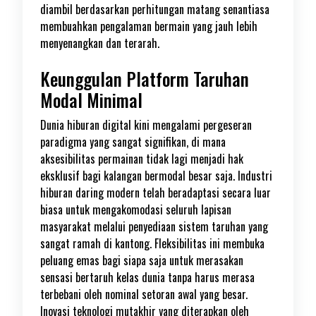
diambil berdasarkan perhitungan matang senantiasa
membuahkan pengalaman bermain yang jauh lebih
menyenangkan dan terarah.
Keunggulan Platform Taruhan
Modal Minimal
Dunia hiburan digital kini mengalami pergeseran
paradigma yang sangat signifikan, di mana
aksesibilitas permainan tidak lagi menjadi hak
eksklusif bagi kalangan bermodal besar saja. Industri
hiburan daring modern telah beradaptasi secara luar
biasa untuk mengakomodasi seluruh lapisan
masyarakat melalui penyediaan sistem taruhan yang
sangat ramah di kantong. Fleksibilitas ini membuka
peluang emas bagi siapa saja untuk merasakan
sensasi bertaruh kelas dunia tanpa harus merasa
terbebani oleh nominal setoran awal yang besar.
Inovasi teknologi mutakhir yang diterapkan oleh