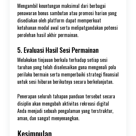
Mengambil keuntungan maksimal dari berbagai
penawaran bonus sambutan atau promosi harian yang
disediakan oleh platform dapat memperkuat
ketahanan modal awal serta melipatgandakan potensi
perolehan hasil akhir permainan.
5. Evaluasi Hasil Sesi Permainan
Melakukan tinjauan berkala terhadap setiap sesi
taruhan yang telah diselesaikan guna mengenali pola
perilaku bermain serta memperbaiki strategi finansial
untuk sesi hiburan berikutnya secara berkelanjutan.
Penerapan seluruh tahapan panduan tersebut secara
disiplin akan mengubah aktivitas rekreasi digital
Anda menjadi sebuah pengalaman yang terstruktur,
aman, dan sangat menyenangkan.
Kesimpulan