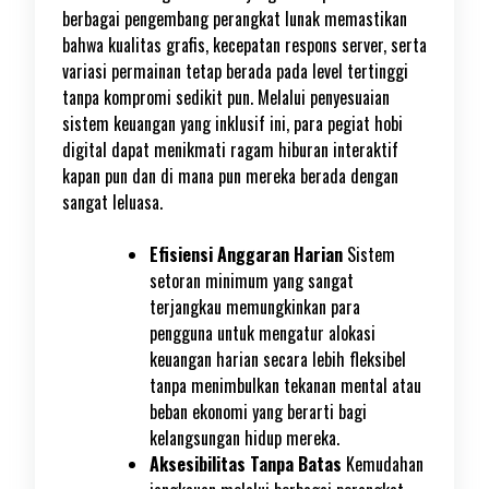
berbagai pengembang perangkat lunak memastikan
bahwa kualitas grafis, kecepatan respons server, serta
variasi permainan tetap berada pada level tertinggi
tanpa kompromi sedikit pun. Melalui penyesuaian
sistem keuangan yang inklusif ini, para pegiat hobi
digital dapat menikmati ragam hiburan interaktif
kapan pun dan di mana pun mereka berada dengan
sangat leluasa.
Efisiensi Anggaran Harian
Sistem
setoran minimum yang sangat
terjangkau memungkinkan para
pengguna untuk mengatur alokasi
keuangan harian secara lebih fleksibel
tanpa menimbulkan tekanan mental atau
beban ekonomi yang berarti bagi
kelangsungan hidup mereka.
Aksesibilitas Tanpa Batas
Kemudahan