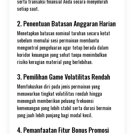
serta transaksi finansial Anda secara menyeluruh
setiap saat.
2. Penentuan Batasan Anggaran Harian
Menetapkan batasan nominal taruhan secara ketat
sebelum memulai sesi permainan membantu
mengontrol pengeluaran agar tetap berada dalam
koridor keuangan yang sehat tanpa menimbulkan
risiko kerugian material yang berlebihan.
3. Pemilihan Game Volatilitas Rendah
Memfokuskan diri pada jenis permainan yang
menawarkan tingkat volatilitas rendah hingga
menengah memberikan peluang frekuensi
kemenangan yang lebih stabil serta durasi bermain
yang jauh lebih panjang bagi modal kecil.
4. Pemanfaatan Fitur Bonus Promosi