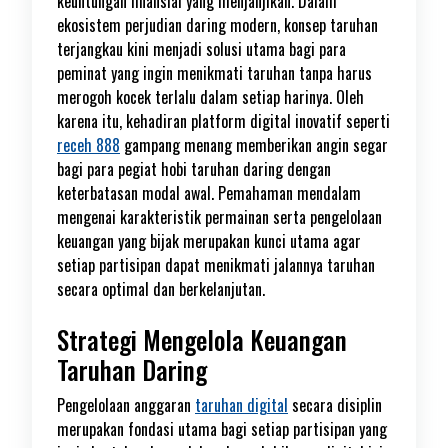
keuntungan finansial yang menjanjikan. Dalam
ekosistem perjudian daring modern, konsep taruhan
terjangkau kini menjadi solusi utama bagi para
peminat yang ingin menikmati taruhan tanpa harus
merogoh kocek terlalu dalam setiap harinya. Oleh
karena itu, kehadiran platform digital inovatif seperti
receh 888
gampang menang memberikan angin segar
bagi para pegiat hobi taruhan daring dengan
keterbatasan modal awal. Pemahaman mendalam
mengenai karakteristik permainan serta pengelolaan
keuangan yang bijak merupakan kunci utama agar
setiap partisipan dapat menikmati jalannya taruhan
secara optimal dan berkelanjutan.
Strategi Mengelola Keuangan
Taruhan Daring
Pengelolaan anggaran
taruhan digital
secara disiplin
merupakan fondasi utama bagi setiap partisipan yang