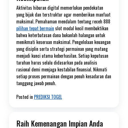
Aktivitas hiburan digital memerlukan pendekatan
yang bijak dan terstruktur agar memberikan manfaat
maksimal. Pemahaman mendalam tentang receh 888
pilihan tepat bermain
slot modal kecil membuktikan
bahwa keterbatasan dana bukanlah halangan untuk
menikmati keseruan maksimal. Pengelolaan keuangan
yang disiplin serta strategi permainan yang matang
menjadi kunci utama keberhasilan. Setiap keputusan
taruhan harus selalu didasarkan pada analisis
rasional demi menjaga kestabilan finansial. Nikmati
setiap proses permainan dengan penuh kesadaran dan
tanggung jawab penuh.
Posted in
PREDIKSI TOGEL
Raih Kemenangan Impian Anda