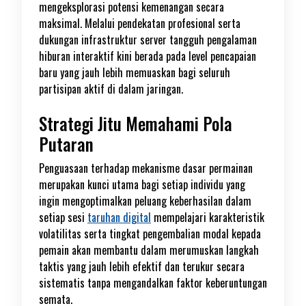
mengeksplorasi potensi kemenangan secara
maksimal. Melalui pendekatan profesional serta
dukungan infrastruktur server tangguh pengalaman
hiburan interaktif kini berada pada level pencapaian
baru yang jauh lebih memuaskan bagi seluruh
partisipan aktif di dalam jaringan.
Strategi Jitu Memahami Pola
Putaran
Penguasaan terhadap mekanisme dasar permainan
merupakan kunci utama bagi setiap individu yang
ingin mengoptimalkan peluang keberhasilan dalam
setiap sesi
taruhan digital
mempelajari karakteristik
volatilitas serta tingkat pengembalian modal kepada
pemain akan membantu dalam merumuskan langkah
taktis yang jauh lebih efektif dan terukur secara
sistematis tanpa mengandalkan faktor keberuntungan
semata.