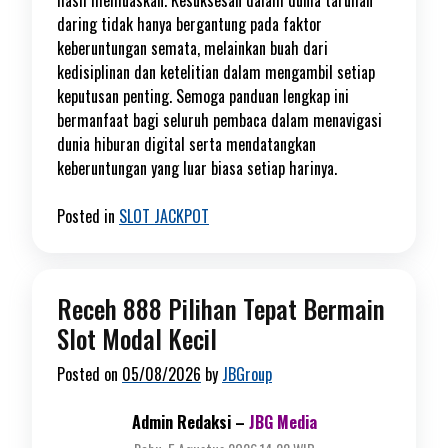
hasil memuaskan. Kesuksesan dalam dunia taruhan
daring tidak hanya bergantung pada faktor
keberuntungan semata, melainkan buah dari
kedisiplinan dan ketelitian dalam mengambil setiap
keputusan penting. Semoga panduan lengkap ini
bermanfaat bagi seluruh pembaca dalam menavigasi
dunia hiburan digital serta mendatangkan
keberuntungan yang luar biasa setiap harinya.
Posted in
SLOT JACKPOT
Receh 888 Pilihan Tepat Bermain
Slot Modal Kecil
Posted on
05/08/2026
by
JBGroup
Admin Redaksi –
JBG Media